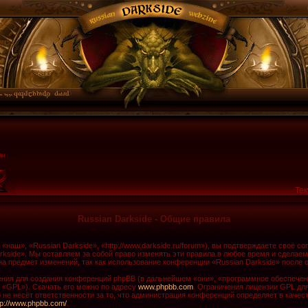
Тек
Russian Darkside - Общие правила
наш», «Russian Darkside», «http://www.darkside.ru/forum»), вы подтверждаете своё с
rkside». Мы оставляем за собой право изменять эти правила в любое время и сделаем
а предмет изменений, так как использование конференции «Russian Darkside» после 
ия для создания конференций phpBB (в дальнейшем «они», «программное обеспечени
 «GPL»). Скачать его можно по адресу
www.phpbb.com
. Ограничения лицензии GPL дл
не несёт ответственности за то, что администрация конференций определяет в качест
tp://www.phpbb.com/
.