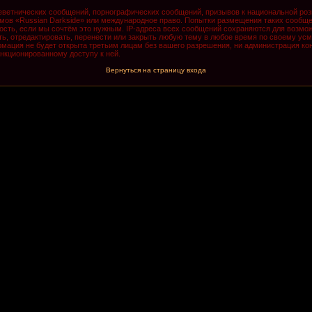
ветнических сообщений, порнографических сообщений, призывов к национальной роз
румов «Russian Darkside» или международное право. Попытки размещения таких сообщ
ость, если мы сочтём это нужным. IP-адреса всех сообщений сохраняются для возмож
, отредактировать, перенести или закрыть любую тему в любое время по своему усмо
мация не будет открыта третьим лицам без вашего разрешения, ни администрация кон
анкционированному доступу к ней.
Вернуться на страницу входа