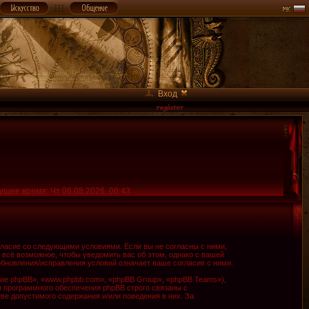
Вход
ущее время: Чт 06.08.2026, 06:43
огласие со следующими условиями. Если вы не согласны с ними,
 всё возможное, чтобы уведомить вас об этом, однако с вашей
обновления/исправления условий означает ваше согласие с ними.
е phpBB», «www.phpbb.com», «phpBB Group», «phpBB Teams»),
я программного обеспечения phpBB строго связаны с
ве допустимого содержания и/или поведения в них. За