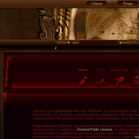
Заходя на конференцию «Russian Darkside» (в дальнейшем «мы», «
пожалуйста, не заходите и не пользуйтесь форумами «Russian Da
стороны было бы разумным регулярно просматривать этот текст н
Наши форумы работают под управлением программного обеспечен
выпущенного по лицензии «
General Public License
» (в дальнейшем
организацией и поддержкой интернет-конференций, и phpBB Group 
дополнительной информацией о phpBB обращайтесь по адресу
ht