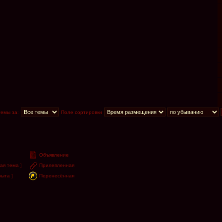
темы за:
Поле сортировки
Объявление
ая тема ]
Прилепленная
ыта ]
Перенесённая