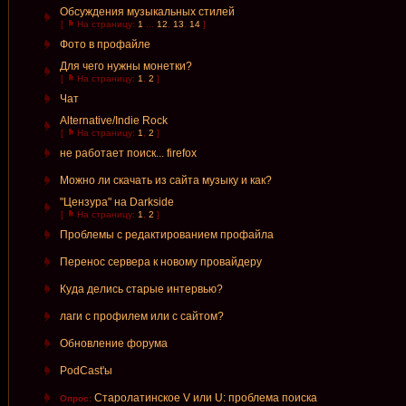
Обсуждения музыкальных стилей
[
На страницу:
1
...
12
,
13
,
14
]
Фото в профайле
Для чего нужны монетки?
[
На страницу:
1
,
2
]
Чат
Alternative/Indie Rock
[
На страницу:
1
,
2
]
не работает поиск... firefox
Можно ли скачать из сайта музыку и как?
"Цензура" на Darkside
[
На страницу:
1
,
2
]
Проблемы с редактированием профайла
Перенос сервера к новому провайдеру
Куда делись старые интервью?
лаги с профилем или с сайтом?
Обновление форума
PodCast'ы
Старолатинское V или U: проблема поиска
Опрос: