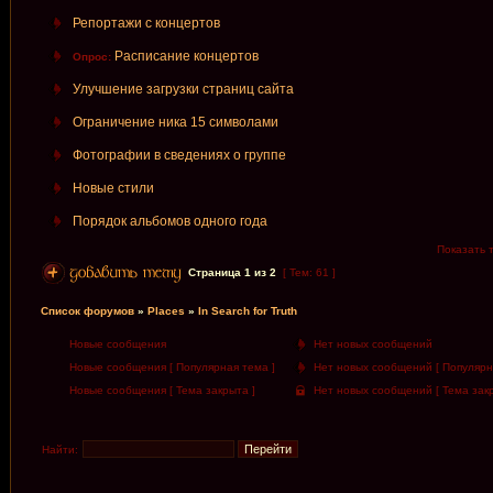
Репортажи с концертов
Расписание концертов
Опрос:
Улучшение загрузки страниц сайта
Ограничение ника 15 символами
Фотографии в сведениях о группе
Новые стили
Порядок альбомов одного года
Показать 
Страница
1
из
2
[ Тем: 61 ]
Список форумов
»
Places
»
In Search for Truth
Новые сообщения
Нет новых сообщений
Новые сообщения [ Популярная тема ]
Нет новых сообщений [ Популярн
Новые сообщения [ Тема закрыта ]
Нет новых сообщений [ Тема закр
Найти: