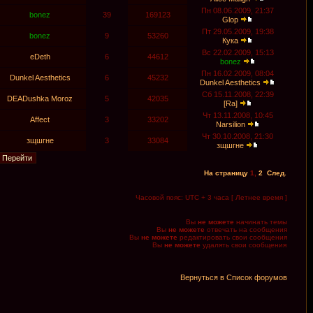
Пн 08.06.2009, 21:37
bonez
39
169123
Glop
Пт 29.05.2009, 19:38
bonez
9
53260
Кука
Вс 22.02.2009, 15:13
eDeth
6
44612
bonez
Пн 16.02.2009, 08:04
Dunkel Aesthetics
6
45232
Dunkel Aesthetics
Сб 15.11.2008, 22:39
DEADushka Moroz
5
42035
[Ra]
Чт 13.11.2008, 10:45
Affect
3
33202
Narsilion
Чт 30.10.2008, 21:30
зщшгне
3
33084
зщшгне
На страницу
1
,
2
След.
Часовой пояс: UTC + 3 часа [ Летнее время ]
Вы
не можете
начинать темы
Вы
не можете
отвечать на сообщения
Вы
не можете
редактировать свои сообщения
Вы
не можете
удалять свои сообщения
Вернуться в Список форумов