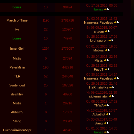
Ср 17.02.2016, 00:05
bonez
13
98424
bonez
Вс 03.05.2026, 11:43
March of Time
1190
2781716
Nameless Faceless
Вт 08.09.2015, 00:07
tyr
22
120907
artyom
Вс 28.10.2012, 17:08
bonez
10
74978
lord_sauron
Сб 01.08.2026, 19:53
Inner-Self
1264
1775057
Mobius
Вс 20.04.2025, 22:56
Mistis
0
27694
Mistis
Ср 29.12.2021, 02:52
PeterMinin
190
442716
FaycT
Сб 30.10.2021, 14:24
TLR
52
244048
Nameless Faceless
Ср 29.01.2020, 21:46
Sentenced
25
107326
HaRmato4ka
Чт 09.01.2020, 21:30
deathfry
6
48960
sibterminator
Ср 08.05.2019, 17:32
Mistis
1
29216
YNWA
Чт 18.01.2018, 18:57
AbbathS
0
17632
AbbathS
Вт 30.05.2017, 20:49
Slang
0
23049
Slang
Ср 01.06.2016, 14:33
НиколайАйзенберг
1
42945
bonez