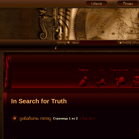
In Search for Truth
Страница
1
из
2
[ Тем: 61 ]