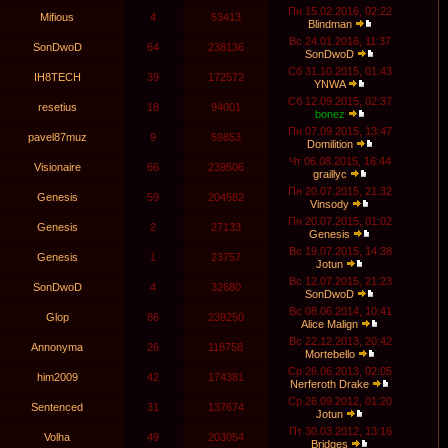
Пн 15.02.2016, 02:22
Mifious
4
53413
Blindman
Вс 24.01.2016, 11:37
SonDwoD
64
238136
SonDwoD
Сб 31.10.2015, 01:43
IH8TECH
39
172572
YNWA
Сб 12.09.2015, 02:37
resetius
18
94001
bonez
Пн 07.09.2015, 13:47
pavel87muz
9
59853
Domilition
Чт 06.08.2015, 16:44
Visionaire
66
239506
graillyc
Пн 20.07.2015, 21:32
Genesis
59
204582
Vinsody
Пн 20.07.2015, 01:02
Genesis
2
27133
Genesis
Вс 19.07.2015, 14:38
Genesis
1
23757
Jotun
Вс 12.07.2015, 21:23
SonDwoD
4
32680
SonDwoD
Вс 08.06.2014, 10:41
Glop
86
239250
Alice Malign
Вс 22.12.2013, 20:42
Annonyma
26
118758
Mortebello
Ср 26.06.2013, 02:05
him2009
42
174381
Nerferoth Drake
Ср 26.09.2012, 01:20
Sentenced
31
137674
Jotun
Пт 30.03.2012, 13:16
Volha
49
203054
Bridges