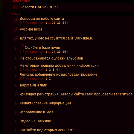
Объявления
Новости DARKSIDE.ru
Темы
Вопросы по работе сайта
[
На страницу:
1
...
22
,
23
,
24
]
Русские ники
Для тех, у кого не грузится сайт Darkside.ru
Ошибки в базе групп
[
На страницу:
1
...
24
,
25
,
26
]
Не отображаются обложки альбомов
Некоторые правила добавления информации
[
На страницу:
1
,
2
,
3
,
4
]
Лейблы: добавление новых / редактирование
[
На страницу:
1
,
2
]
Дарксайд и лаги
кривущая регистрация. Авторы сайта сами пробовали зарегиться
Редактирование информации
исправление в базе
Видео на Darkside
Как зайти под старым логином?