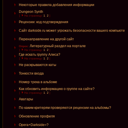
Некоторые правила добавления информации
Dungeon Synth
[
На страницу:
1
,
2
]
Рецензии: код подтверждения
Сайт darkside.ru может угрожать безопасности вашего компьюте
Перенаправление на другой сайт
Литературный раздел на портале
Опрос:
[
На страницу:
1
,
2
]
Где искать группу Алиса?
[
На страницу:
1
,
2
]
Не раскрываются каты
Тонкости входа
Номер трека в альбоме
Как обновить информацию о группе на сайте?
[
На страницу:
1
,
2
]
Аватары
По каким критерям проверяются рецензии на альбомы?
Обновление профиля
Opera+Darkside=?