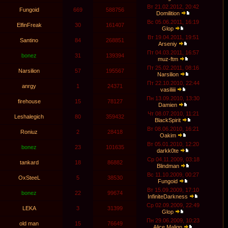
Вт 21.02.2012, 20:42
Fungoid
669
588756
Domilition
Вс 05.06.2011, 16:19
ElfinFreak
30
161407
Glop
Вт 19.04.2011, 19:51
Santino
84
268851
Arseniy
Пт 04.03.2011, 16:57
bonez
31
139394
muz-ftm
Пт 25.02.2011, 08:16
Narsilion
57
195567
Narsilion
Пт 22.10.2010, 22:44
anrgy
1
24371
vasiliiii
Пн 13.09.2010, 13:30
firehouse
15
78127
Damien
Чт 08.07.2010, 11:21
Leshalegich
80
359432
BlackSpirit
Вт 08.06.2010, 16:21
Roniuz
2
28418
Oakim
Вт 05.01.2010, 12:20
bonez
23
101635
darkk0te
Ср 04.11.2009, 03:18
tankard
18
86882
Blindman
Вс 11.10.2009, 00:27
OxSteeL
5
38530
Fungoid
Вт 15.09.2009, 17:10
bonez
22
99674
InfiniteDarkness
Ср 02.09.2009, 22:49
LEKA
3
31399
Glop
Пн 29.06.2009, 10:23
old man
15
76649
Alice Malign