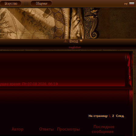
Вход
ущее время: Пт 07.08.2026, 06:19
На страницу
1
,
2
След.
Последнее
Автор
Ответы
Просмотры
сообщение