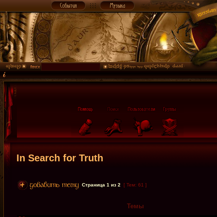
In Search for Truth
Страница
1
из
2
[ Тем: 61 ]
Темы