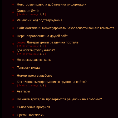
Некоторые правила добавления информации
Dungeon Synth
[
На страницу:
1
,
2
]
Рецензии: код подтверждения
Сайт darkside.ru может угрожать безопасности вашего компьюте
Перенаправление на другой сайт
Литературный раздел на портале
Опрос:
[
На страницу:
1
,
2
]
Где искать группу Алиса?
[
На страницу:
1
,
2
]
Не раскрываются каты
Тонкости входа
Номер трека в альбоме
Как обновить информацию о группе на сайте?
[
На страницу:
1
,
2
]
Аватары
По каким критерям проверяются рецензии на альбомы?
Обновление профиля
Opera+Darkside=?