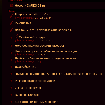
Объявления
Новости DARKSIDE.ru
Темы
Вопросы по работе сайта
[
На страницу:
1
...
22
,
23
,
24
]
Русские ники
Для тех, у кого не грузится сайт Darkside.ru
Ошибки в базе групп
[
На страницу:
1
...
24
,
25
,
26
]
Не отображаются обложки альбомов
Некоторые правила добавления информации
[
На страницу:
1
,
2
,
3
,
4
]
Лейблы: добавление новых / редактирование
[
На страницу:
1
,
2
]
Дарксайд и лаги
кривущая регистрация. Авторы сайта сами пробовали зарегиться
Редактирование информации
исправление в базе
Видео на Darkside
Как зайти под старым логином?