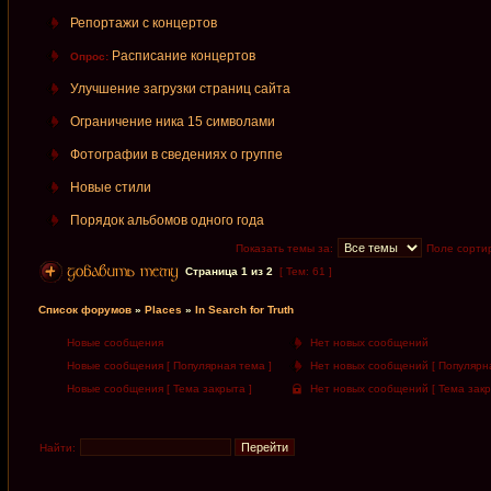
Репортажи с концертов
Расписание концертов
Опрос:
Улучшение загрузки страниц сайта
Ограничение ника 15 символами
Фотографии в сведениях о группе
Новые стили
Порядок альбомов одного года
Показать темы за:
Поле сорти
Страница
1
из
2
[ Тем: 61 ]
Список форумов
»
Places
»
In Search for Truth
Новые сообщения
Нет новых сообщений
Новые сообщения [ Популярная тема ]
Нет новых сообщений [ Популярна
Новые сообщения [ Тема закрыта ]
Нет новых сообщений [ Тема закр
Найти: