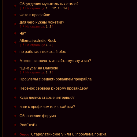
Обсуждения музыкальных стилей
[
На страницу:
1
...
12
,
13
,
14
]
Фото в профайле
Для чего нужны монетки?
[
На страницу:
1
,
2
]
Чат
Alternative/Indie Rock
[
На страницу:
1
,
2
]
не работает поиск... firefox
Можно ли скачать из сайта музыку и как?
"Цензура" на Darkside
[
На страницу:
1
,
2
]
Проблемы с редактированием профайла
Перенос сервера к новому провайдеру
Куда делись старые интервью?
лаги с профилем или с сайтом?
Обновление форума
PodCast'ы
Старолатинское V или U: проблема поиска
Опрос: