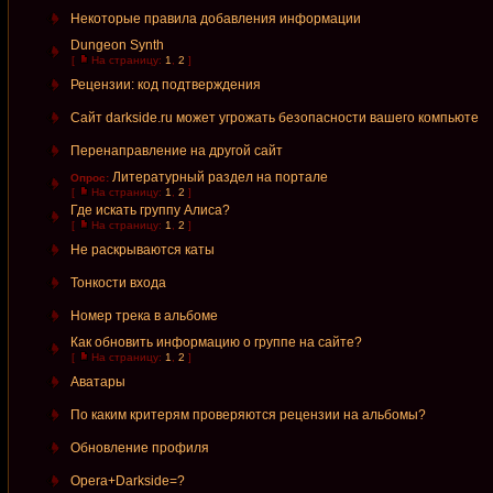
Некоторые правила добавления информации
Dungeon Synth
[
На страницу:
1
,
2
]
Рецензии: код подтверждения
Сайт darkside.ru может угрожать безопасности вашего компьюте
Перенаправление на другой сайт
Литературный раздел на портале
Опрос:
[
На страницу:
1
,
2
]
Где искать группу Алиса?
[
На страницу:
1
,
2
]
Не раскрываются каты
Тонкости входа
Номер трека в альбоме
Как обновить информацию о группе на сайте?
[
На страницу:
1
,
2
]
Аватары
По каким критерям проверяются рецензии на альбомы?
Обновление профиля
Opera+Darkside=?