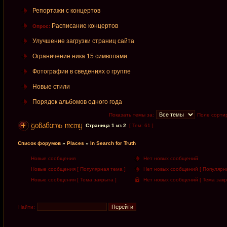
Репортажи с концертов
Расписание концертов
Опрос:
Улучшение загрузки страниц сайта
Ограничение ника 15 символами
Фотографии в сведениях о группе
Новые стили
Порядок альбомов одного года
Показать темы за:
Поле сорти
Страница
1
из
2
[ Тем: 61 ]
Список форумов
»
Places
»
In Search for Truth
Новые сообщения
Нет новых сообщений
Новые сообщения [ Популярная тема ]
Нет новых сообщений [ Популярна
Новые сообщения [ Тема закрыта ]
Нет новых сообщений [ Тема закр
Найти: