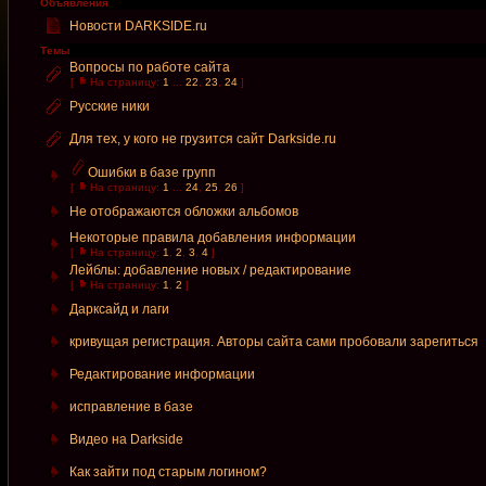
Объявления
Новости DARKSIDE.ru
Темы
Вопросы по работе сайта
[
На страницу:
1
...
22
,
23
,
24
]
Русские ники
Для тех, у кого не грузится сайт Darkside.ru
Ошибки в базе групп
[
На страницу:
1
...
24
,
25
,
26
]
Не отображаются обложки альбомов
Некоторые правила добавления информации
[
На страницу:
1
,
2
,
3
,
4
]
Лейблы: добавление новых / редактирование
[
На страницу:
1
,
2
]
Дарксайд и лаги
кривущая регистрация. Авторы сайта сами пробовали зарегиться
Редактирование информации
исправление в базе
Видео на Darkside
Как зайти под старым логином?