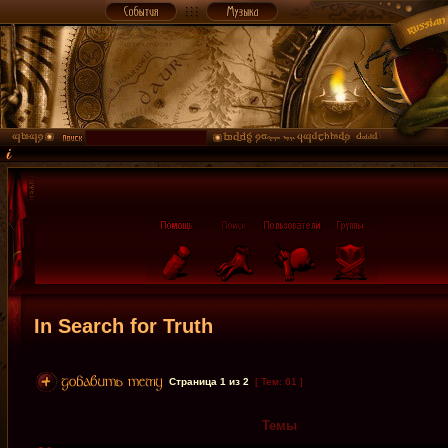
In Search for Truth
Страница
1
из
2
[ Тем: 61 ]
Темы