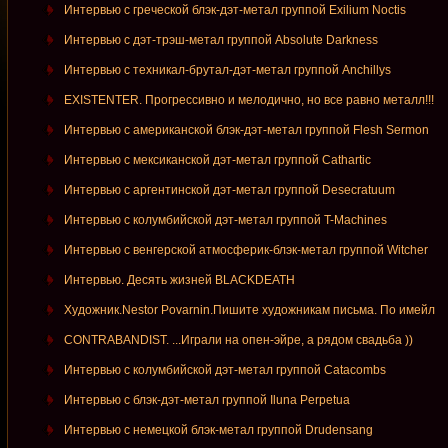
Интервью с греческой блэк-дэт-метал группой Exilium Noctis
Интервью с дэт-трэш-метал группой Absolute Darkness
Интервью с техникал-брутал-дэт-метал группой Anchillys
EXISTENTER. Прогрессивно и мелодично, но все равно металл!!!
Интервью с американской блэк-дэт-метал группой Flesh Sermon
Интервью с мексиканской дэт-метал группой Cathartic
Интервью с аргентинской дэт-метал группой Desecratuum
Интервью с колумбийской дэт-метал группой T-Machines
Интервью с венгерской атмосферик-блэк-метал группой Witcher
Интервью. Десять жизней BLACKDEATH
Художник.Nestor Povarnin.Пишите художникам письма. По имейл
CONTRABANDIST. ...Играли на опен-эйре, а рядом свадьба ))
Интервью с колумбийской дэт-метал группой Catacombs
Интервью с блэк-дэт-метал группой Iluna Perpetua
Интервью с немецкой блэк-метал группой Drudensang