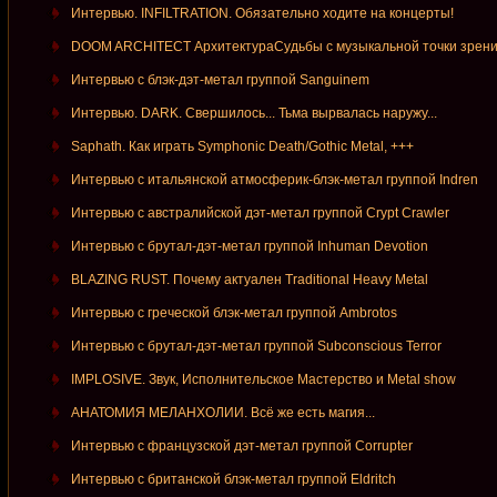
Интервью. INFILTRATION. Обязательно ходите на концерты!
DOOM ARCHITECT АрхитектураСудьбы с музыкальной точки зрен
Интервью с блэк-дэт-метал группой Sanguinem
Интервью. DARK. Свершилось... Тьма вырвалась наружу...
Saphath. Как играть Symphonic Death/Gothic Metal, +++
Интервью с итальянской атмосферик-блэк-метал группой Indren
Интервью с австралийской дэт-метал группой Crypt Crawler
Интервью с брутал-дэт-метал группой Inhuman Devotion
BLAZING RUST. Почему актуален Traditional Heavy Metal
Интервью с греческой блэк-метал группой Ambrotos
Интервью с брутал-дэт-метал группой Subconscious Terror
IMPLOSIVE. Звук, Исполнительское Мастерство и Metal show
АНАТОМИЯ МЕЛАНХОЛИИ. Всё же есть магия...
Интервью с французской дэт-метал группой Corrupter
Интервью с британской блэк-метал группой Eldritch