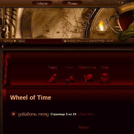
Wheel of Time
Страница
3
из
19
[ Тем: 950 ]
Темы