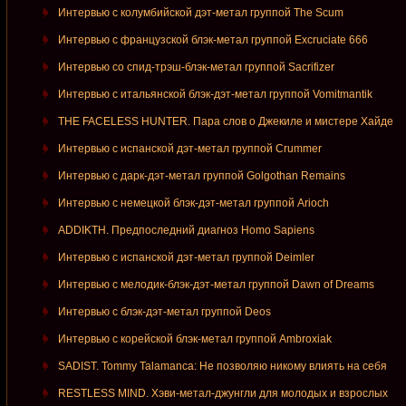
Интервью с колумбийской дэт-метал группой The Scum
Интервью с французской блэк-метал группой Excruciate 666
Интервью со спид-трэш-блэк-метал группой Sacrifizer
Интервью с итальянской блэк-дэт-метал группой Vomitmantik
THE FACELESS HUNTER. Пара слов о Джекиле и мистере Хайде
Интервью с испанской дэт-метал группой Crummer
Интервью с дарк-дэт-метал группой Golgothan Remains
Интервью с немецкой блэк-дэт-метал группой Arioch
ADDIKTH. Предпоследний диагноз Homo Sapiens
Интервью с испанской дэт-метал группой Deimler
Интервью с мелодик-блэк-дэт-метал группой Dawn of Dreams
Интервью с блэк-дэт-метал группой Deos
Интервью с корейской блэк-метал группой Ambroxiak
SADIST. Tommy Talamanca: Не позволяю никому влиять на себя
RESTLESS MIND. Хэви-метал-джунгли для молодых и взрослых