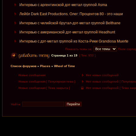
Интервью с аргентинской дэт-метал группой Asma
Лейбл Dark East Productions. Олег: Процентов 80 - это наши
Интервью с чилийской брутал-дэт-метал группой Belthane
Интервью с американской дэт-метал группой Headhunt
Интервью с дэт-метал группой из Коста-Рики Grandiosa Muerte
Показать темы за:
Поле сорти
Страница
1
из
19
[ Тем: 950 ]
Список форумов
»
Places
»
Wheel of Time
Новые сообщения
Нет новых сообщений
Новые сообщения [ Популярная тема ]
Нет новых сообщений [ Популярна
Новые сообщения [ Тема закрыта ]
Нет новых сообщений [ Тема закр
Найти: