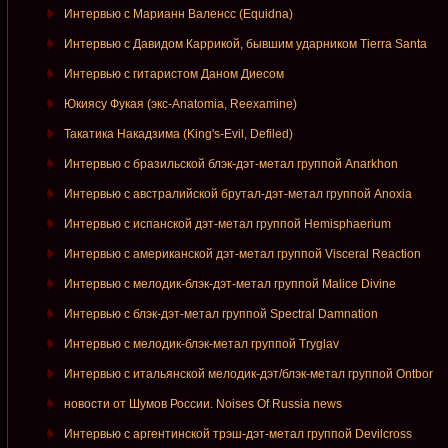
Интервью с Марианн Валенсс (Equidna)
Интервью с Давидом Каррикой, бывшим ударником Tierra Santa
Интервью с гитаристом Даном Диесом
Юкиясу Фукая (экс-Anatomia, Reexamine)
Такатика Накадзима (King's-Evil, Defiled)
Интервью с бразильской блэк-дэт-метал группой Anarkhon
Интервью с австралийской брутал-дэт-метал группой Anoxia
Интервью с испанской дэт-метал группой Hemisphaerium
Интервью с американской дэт-метал группой Visceral Reaction
Интервью с мелодик-блэк-дэт-метал группой Malice Divine
Интервью с блэк-дэт-метал группой Spectral Damnation
Интервью с мелодик-блэк-метал группой Tryglav
Интервью с итальянской мелодик-дэт/блэк-метал группой Ontbor
новости от Шумов России. Noises Of Russia news
Интервью с аргентинской трэш-дэт-метал группой Devilcross