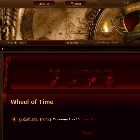
Wheel of Time
Страница
1
из
19
[ Тем: 950 ]
Темы