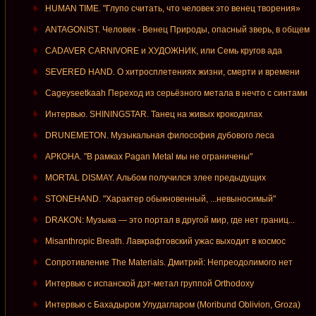
HUMAN TIME. "Глупо считать, что человек это венец творения»
ANTAGONIST. Человек - Венец Природы, опасный зверь, в общем
CADAVER CARNIVORE и ХУДОЖНИК, или Семь кругов ада
SEVERED HAND. О хитросплетениях жизни, смерти и времени
Cageyseetkaah Переход из серьёзного метала в нечто с синтами
Интервью. SHININGSTAR. Танец на живых крокодилах
DRUNEMETON. Музыкальная философия дубового леса
АРКОНА. "В рамках Pagan Metal мы не ограничены"
MORTAL DISMAY. Альбом получился злее предыдущих
STONEHAND. "Характер обыкновенный, ...невыносимый"
DRAKON: Музыка — это портал в другой мир, где нет границ...
Misanthropic Breath. Лавкрафтовский ужас выходит в космос
Сопротивление The Materials. Дмитрий: Непреодолимого нет
Интервью с испанской дэт-метал группой Orthodoxy
Интервью с Бахадыром Улудагларом (Moribund Oblivion, Groza)