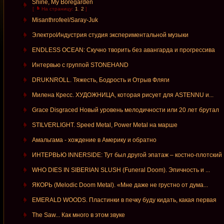
Shine, My Boregarden
[
На страницу:
1
,
2
]
Misanthrofeel/Saray-Juk
ЭлектроИндустрия студия экспериментальной музыки
ENDLESS OCEAN: Скучно творить без авангарда и прогрессива
Интервью с группой STONEHAND
DRUKNROLL. Тяжесть, Бодрость и Отрыв Фляги
Милена Кресс. ХУДОЖНИЦА, которая рисует для ASTENNU и...
Grace Disgraced Новый уровень мелодичности или 20 лет брутал
STILVERLIGHT. Speed Metal, Power Metal на марше
Амальгама - хождение в Америку и обратно
ИНТЕРВЬЮ INNERSIDE: Тут был другой эпатаж – костно-плотский
WHO DIES IN SIBERIAN SLUSH (Funeral Doom). Эпичность и ...
ЯКОРЬ (Melodic Doom Metal). «Мне даже не грустно от дума...
EMERALD WOODS. Пластинки в печку буду кидать, какая первая
The Saw... Как много в этом звуке