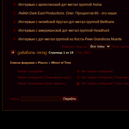
Интервью с аргентинской дэт-метал группой Asma
Лейбл Dark East Productions. Олег: Процентов 80 - это наши
Интервью с чилийской брутал-дэт-метал группой Belthane
Интервью с американской дэт-метал группой Headhunt
Интервью с дэт-метал группой из Коста-Рики Grandiosa Muerte
Показать темы за:
Поле сорти
Страница
1
из
19
[ Тем: 950 ]
Список форумов
»
Places
»
Wheel of Time
Новые сообщения
Нет новых сообщений
Новые сообщения [ Популярная тема ]
Нет новых сообщений [ Популярна
Новые сообщения [ Тема закрыта ]
Нет новых сообщений [ Тема закр
Найти: