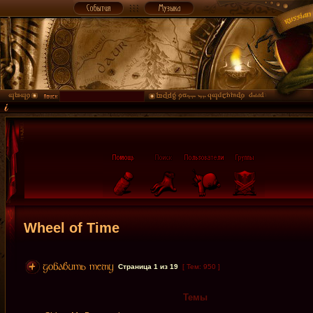
Wheel of Time
Страница
1
из
19
[ Тем: 950 ]
Темы