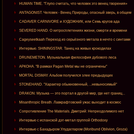
HUMAN TIME. "Глупо считать, что человек это венец творения»
ANTAGONIST. Человек - Венец Природы, опасный зверь, в общем
CADAVER CARNIVORE и ХУДОЖНИК, или Семь кругов ада
SEVERED HAND. О хитросплетениях жизни, смерти и времени
Cageyseetkaah Переход из серьёзного метала в нечто с синтами
Интервью. SHININGSTAR. Танец на живых крокодилах
DRUNEMETON. Музыкальная философия дубового леса
АРКОНА. "В рамках Pagan Metal мы не ограничены"
MORTAL DISMAY. Альбом получился злее предыдущих
STONEHAND. "Характер обыкновенный, ...невыносимый"
DRAKON: Музыка — это портал в другой мир, где нет границ...
Misanthropic Breath. Лавкрафтовский ужас выходит в космос
Сопротивление The Materials. Дмитрий: Непреодолимого нет
Интервью с испанской дэт-метал группой Orthodoxy
Интервью с Бахадыром Улудагларом (Moribund Oblivion, Groza)