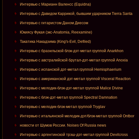
Интервью с Марианн Валенсс (Equidna)
Интервью с Давидом Каррикой, бывшим ударником Tierra Santa
Интервью с гитаристом Даном Диесом
Юкиясу Фукая (экс-Anatomia, Reexamine)
Такатика Накадзима (King's-Evil, Defiled)
Интервью с бразильской блэк-дэт-метал группой Anarkhon
Интервью с австралийской брутал-дэт-метал группой Anoxia
Интервью с испанской дэт-метал группой Hemisphaerium
Интервью с американской дэт-метал группой Visceral Reaction
Интервью с мелодик-блэк-дэт-метал группой Malice Divine
Интервью с блэк-дэт-метал группой Spectral Damnation
Интервью с мелодик-блэк-метал группой Tryglav
Интервью с итальянской мелодик-дэт/блэк-метал группой Ontbor
новости от Шумов России. Noises Of Russia news
Интервью с аргентинской трэш-дэт-метал группой Devilcross