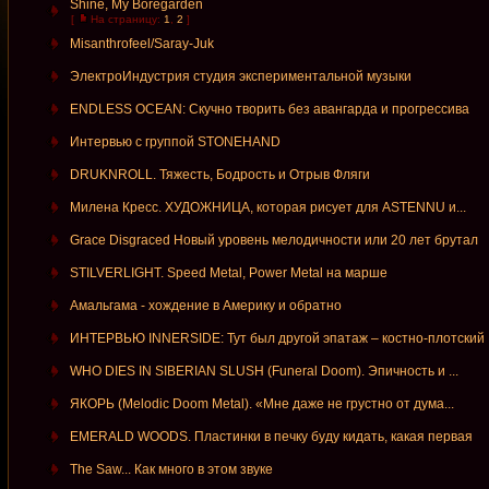
Shine, My Boregarden
[
На страницу:
1
,
2
]
Misanthrofeel/Saray-Juk
ЭлектроИндустрия студия экспериментальной музыки
ENDLESS OCEAN: Скучно творить без авангарда и прогрессива
Интервью с группой STONEHAND
DRUKNROLL. Тяжесть, Бодрость и Отрыв Фляги
Милена Кресс. ХУДОЖНИЦА, которая рисует для ASTENNU и...
Grace Disgraced Новый уровень мелодичности или 20 лет брутал
STILVERLIGHT. Speed Metal, Power Metal на марше
Амальгама - хождение в Америку и обратно
ИНТЕРВЬЮ INNERSIDE: Тут был другой эпатаж – костно-плотский
WHO DIES IN SIBERIAN SLUSH (Funeral Doom). Эпичность и ...
ЯКОРЬ (Melodic Doom Metal). «Мне даже не грустно от дума...
EMERALD WOODS. Пластинки в печку буду кидать, какая первая
The Saw... Как много в этом звуке