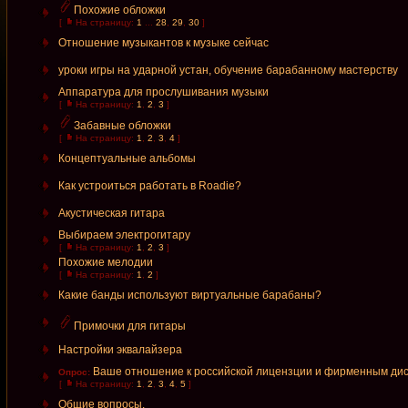
Похожие обложки
[
На страницу:
1
...
28
,
29
,
30
]
Отношение музыкантов к музыке сейчас
уроки игры на ударной устан, обучение барабанному мастерству
Аппаратура для прослушивания музыки
[
На страницу:
1
,
2
,
3
]
Забавные обложки
[
На страницу:
1
,
2
,
3
,
4
]
Концептуальные альбомы
Как устроиться работать в Roadie?
Акустическая гитара
Выбираем электрогитару
[
На страницу:
1
,
2
,
3
]
Похожие мелодии
[
На страницу:
1
,
2
]
Какие банды используют виртуальные барабаны?
Примочки для гитары
Настройки эквалайзера
Ваше отношение к российской лицензции и фирменным ди
Опрос:
[
На страницу:
1
,
2
,
3
,
4
,
5
]
Общие вопросы.