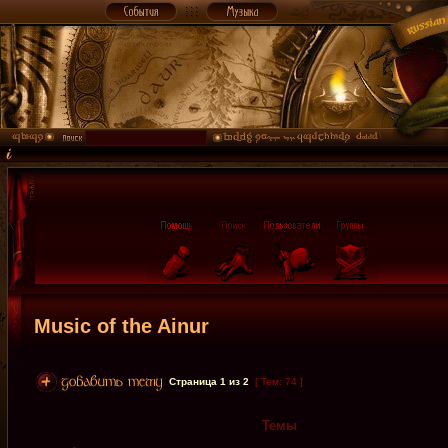
Music of the Ainur
Страница
1
из
2
[ Тем: 74 ]
Темы