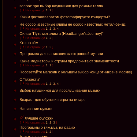
вопрос про выбор наушников для рока/металла
[
На страницу:
1
,
2
]
Каким фотоаппаратом фотографируете концерты?
Не особо известные клипы не особо известных метал-бэндс
[
На страницу:
1
,
2
,
3
,
4
]
Фильм "Путь металиста (Headbanger's Journey)"
[
На страницу:
1
,
2
]
Кто на чём...
[
На страницу:
1
,
2
]
Программа для написания электронной музыки
Какие медиаторы и струны предпочитают знаменитости
[
На страницу:
1
,
2
]
Посоветуйте магазин с большим выбор концертников (в Москве)
О "тяжести"
[
На страницу:
1
,
2
,
3
,
4
]
Выбор наушников для прослушивания музыки
Возраст для обучения игры на гитаре
Написание музыки
Лучшие обложки
[
На страницу:
1
,
2
,
3
]
Программы о тяж.муз. на радио
[
На страницу:
1
,
2
]
Музыка в дороге