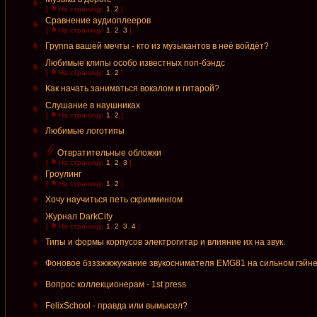
[
На страницу:
1
,
2
]
Сравнение аудиоплееров
[
На страницу:
1
,
2
,
3
]
Группа вашей мечты - кто из музыкантов в неё войдёт?
Любимые клипы особо известных поп-бэндс
[
На страницу:
1
,
2
]
Как начать заниматься вокалом и гитарой?
Слушание в наушниках
[
На страницу:
1
,
2
]
Любимые логотипы
Отвратительные обложки
[
На страницу:
1
,
2
,
3
]
Гроулинг
[
На страницу:
1
,
2
]
Хочу научиться петь скриммингом
Журнал DarkCity
[
На страницу:
1
,
2
,
3
,
4
]
Типы и формы корпусов электрогитар и влияние их на звук.
Фоновое бзззжжжужание звукоснимателя EMG81 на сильном гэйн
Вопрос коллекционерам - 1st press
FelixSchool - правда или вымысел?