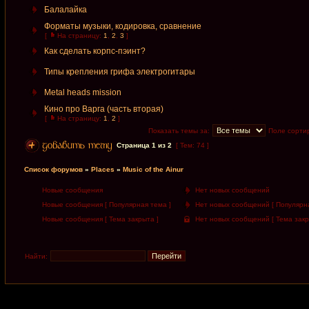
Балалайка
Форматы музыки, кодировка, сравнение
[
На страницу:
1
,
2
,
3
]
Как сделать корпс-пэинт?
Типы крепления грифа электрогитары
Metal heads mission
Кино про Вaргa (часть вторая)
[
На страницу:
1
,
2
]
Показать темы за:
Поле сорти
Страница
1
из
2
[ Тем: 74 ]
Список форумов
»
Places
»
Music of the Ainur
Новые сообщения
Нет новых сообщений
Новые сообщения [ Популярная тема ]
Нет новых сообщений [ Популярна
Новые сообщения [ Тема закрыта ]
Нет новых сообщений [ Тема закр
Найти: