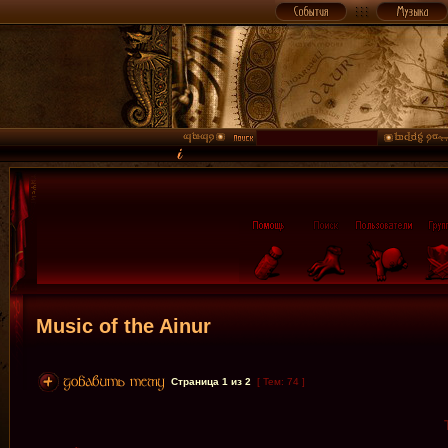
Music of the Ainur
Страница
1
из
2
[ Тем: 74 ]