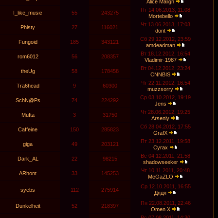
Alice Malign
Пт 14.06.2013, 11:08
I_like_music
55
243275
Mortebello
Чт 13.06.2013, 17:03
Phisty
27
116021
dont
Сб 29.12.2012, 23:59
Fungoid
185
343121
amdeadman
Вт 18.12.2012, 16:54
rom6012
56
208357
Vladimir-1987
Вт 04.12.2012, 23:24
theUg
58
178458
CNNBIS
Чт 22.11.2012, 16:54
Tra6head
9
60300
muzzsorry
Ср 03.10.2012, 19:19
SchN@Ps
74
224292
Jens
Чт 28.06.2012, 19:25
Mufta
3
31750
Arseniy
Сб 28.04.2012, 17:55
Caffeine
150
285823
GrafX
Пт 23.12.2011, 19:58
giga
49
203121
Cyrax
Вс 04.12.2011, 21:58
Dark_AL
22
98215
shadowseeker
Чт 10.11.2011, 20:48
ARhont
33
145253
MeGaZLO
Ср 12.10.2011, 16:55
syebs
112
275914
Дядя
Пн 22.08.2011, 22:46
Dunkelheit
52
218397
Omen X
Вс 07.08.2011, 14:30