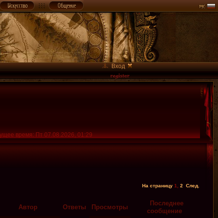
Вход
ущее время: Пт 07.08.2026, 01:29
На страницу
1
,
2
След.
Последнее
Автор
Ответы
Просмотры
сообщение