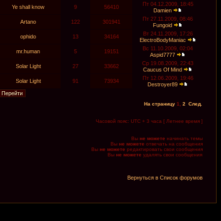
Пт 04.12.2009, 18:45
Ye shall know
9
56410
Damien
Пт 27.11.2009, 08:46
Artano
122
301941
Fungoid
Вт 24.11.2009, 17:26
ophido
13
34164
ElectroBodyManiac
Вс 11.10.2009, 02:04
mr.human
5
19151
Aspid7777
Ср 19.08.2009, 22:43
Solar Light
27
33662
Caucus Of Mind
Пт 12.06.2009, 19:46
Solar Light
91
73934
Destroyer89
На страницу
1
,
2
След.
Часовой пояс: UTC + 3 часа [ Летнее время ]
Вы
не можете
начинать темы
Вы
не можете
отвечать на сообщения
Вы
не можете
редактировать свои сообщения
Вы
не можете
удалять свои сообщения
Вернуться в Список форумов