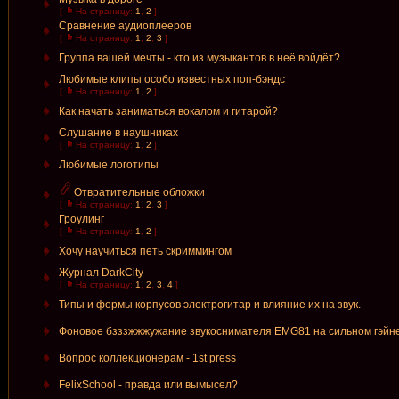
[
На страницу:
1
,
2
]
Сравнение аудиоплееров
[
На страницу:
1
,
2
,
3
]
Группа вашей мечты - кто из музыкантов в неё войдёт?
Любимые клипы особо известных поп-бэндс
[
На страницу:
1
,
2
]
Как начать заниматься вокалом и гитарой?
Слушание в наушниках
[
На страницу:
1
,
2
]
Любимые логотипы
Отвратительные обложки
[
На страницу:
1
,
2
,
3
]
Гроулинг
[
На страницу:
1
,
2
]
Хочу научиться петь скриммингом
Журнал DarkCity
[
На страницу:
1
,
2
,
3
,
4
]
Типы и формы корпусов электрогитар и влияние их на звук.
Фоновое бзззжжжужание звукоснимателя EMG81 на сильном гэйн
Вопрос коллекционерам - 1st press
FelixSchool - правда или вымысел?