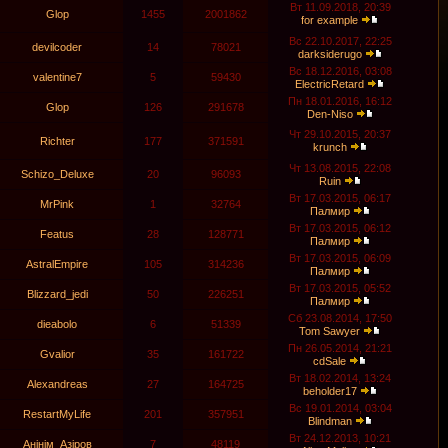
Вт 11.09.2018, 20:39
Glop
1455
2001862
for example
Вс 22.10.2017, 22:25
devilcoder
14
78021
darksiderugo
Вс 18.12.2016, 03:08
valentine7
5
59430
ElectricRetard
Пн 18.01.2016, 16:12
Glop
126
291678
Den-Niso
Чт 29.10.2015, 20:37
Richter
177
371591
krunch
Чт 13.08.2015, 22:08
Schizo_Deluxe
20
96093
Ruin
Вт 17.03.2015, 06:17
MrPink
1
32764
Палмир
Вт 17.03.2015, 06:12
Featus
28
128771
Палмир
Вт 17.03.2015, 06:09
AstralEmpire
105
314236
Палмир
Вт 17.03.2015, 05:52
Blizzard_jedi
50
226251
Палмир
Сб 23.08.2014, 17:50
dieabolo
6
51339
Tom Sawyer
Пн 26.05.2014, 21:21
Gvalior
35
161722
cdSale
Вт 18.02.2014, 13:24
Alexandreas
27
164725
beholder17
Вс 19.01.2014, 03:04
RestartMyLife
201
357951
Blindman
Вт 24.12.2013, 10:21
Анiнiм_Азiров
7
48119