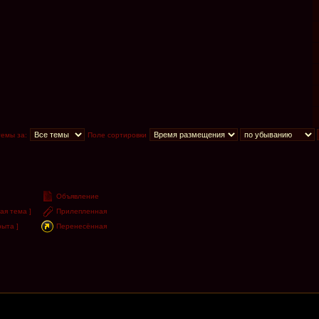
темы за:
Поле сортировки
Объявление
ая тема ]
Прилепленная
ыта ]
Перенесённая