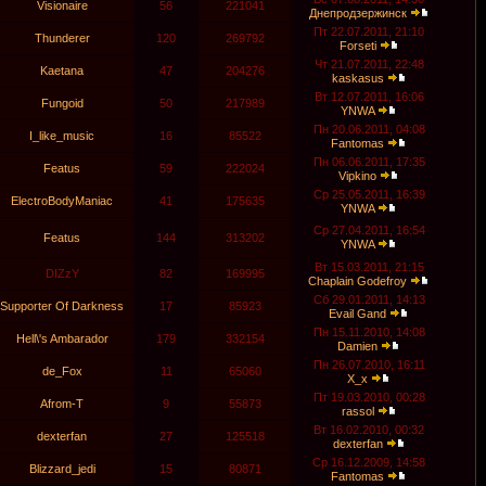
Visionaire
56
221041
Днепродзержинск
Пт 22.07.2011, 21:10
Thunderer
120
269792
Forseti
Чт 21.07.2011, 22:48
Kaetana
47
204276
kaskasus
Вт 12.07.2011, 16:06
Fungoid
50
217989
YNWA
Пн 20.06.2011, 04:08
I_like_music
16
85522
Fantomas
Пн 06.06.2011, 17:35
Featus
59
222024
Vipkino
Ср 25.05.2011, 16:39
ElectroBodyManiac
41
175635
YNWA
Ср 27.04.2011, 16:54
Featus
144
313202
YNWA
Вт 15.03.2011, 21:15
DIZzY
82
169995
Chaplain Godefroy
Сб 29.01.2011, 14:13
Supporter Of Darkness
17
85923
Evail Gand
Пн 15.11.2010, 14:08
Hell\'s Ambarador
179
332154
Damien
Пн 26.07.2010, 16:11
de_Fox
11
65060
X_x
Пт 19.03.2010, 00:28
Аfrom-T
9
55873
rassol
Вт 16.02.2010, 00:32
dexterfan
27
125518
dexterfan
Ср 16.12.2009, 14:58
Blizzard_jedi
15
80871
Fantomas