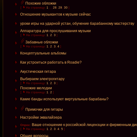
Похожие обложки
[
На страницу:
1
...
28
,
29
,
30
]
Отношение музыкантов к музыке сейчас
уроки игры на ударной устан, обучение барабанному мастерству
Аппаратура для прослушивания музыки
[
На страницу:
1
,
2
,
3
]
Забавные обложки
[
На страницу:
1
,
2
,
3
,
4
]
Концептуальные альбомы
Как устроиться работать в Roadie?
Акустическая гитара
Выбираем электрогитару
[
На страницу:
1
,
2
,
3
]
Похожие мелодии
[
На страницу:
1
,
2
]
Какие банды используют виртуальные барабаны?
Примочки для гитары
Настройки эквалайзера
Ваше отношение к российской лицензции и фирменным ди
Опрос:
[
На страницу:
1
,
2
,
3
,
4
,
5
]
Общие вопросы.