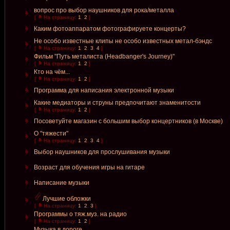
вопрос про выбор наушников для рока/металла
[
На страницу:
1
,
2
]
Каким фотоаппаратом фотографируете концерты?
Не особо известные клипы не особо известных метал-бэндс
[
На страницу:
1
,
2
,
3
,
4
]
Фильм "Путь металиста (Headbanger's Journey)"
[
На страницу:
1
,
2
]
Кто на чём...
[
На страницу:
1
,
2
]
Программа для написания электронной музыки
Какие медиаторы и струны предпочитают знаменитости
[
На страницу:
1
,
2
]
Посоветуйте магазин с большим выбор концертников (в Москве)
О "тяжести"
[
На страницу:
1
,
2
,
3
,
4
]
Выбор наушников для прослушивания музыки
Возраст для обучения игры на гитаре
Написание музыки
Лучшие обложки
[
На страницу:
1
,
2
,
3
]
Программы о тяж.муз. на радио
[
На страницу:
1
,
2
]
Музыка в дороге