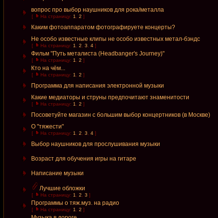
вопрос про выбор наушников для рока/металла
[
На страницу:
1
,
2
]
Каким фотоаппаратом фотографируете концерты?
Не особо известные клипы не особо известных метал-бэндс
[
На страницу:
1
,
2
,
3
,
4
]
Фильм "Путь металиста (Headbanger's Journey)"
[
На страницу:
1
,
2
]
Кто на чём...
[
На страницу:
1
,
2
]
Программа для написания электронной музыки
Какие медиаторы и струны предпочитают знаменитости
[
На страницу:
1
,
2
]
Посоветуйте магазин с большим выбор концертников (в Москве)
О "тяжести"
[
На страницу:
1
,
2
,
3
,
4
]
Выбор наушников для прослушивания музыки
Возраст для обучения игры на гитаре
Написание музыки
Лучшие обложки
[
На страницу:
1
,
2
,
3
]
Программы о тяж.муз. на радио
[
На страницу:
1
,
2
]
Музыка в дороге