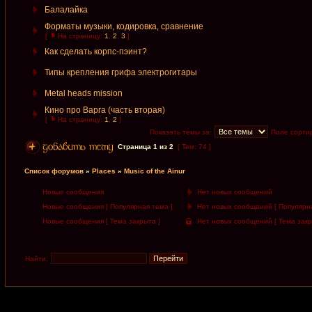
Балалайка
Форматы музыки, кодировка, сравнение
[
На страницу:
1
,
2
,
3
]
Как сделать корпс-пэинт?
Типы крепления грифа электрогитары
Metal heads mission
Кино про Вaргa (часть вторая)
[
На страницу:
1
,
2
]
Показать темы за:
Поле сорти
Страница
1
из
2
[ Тем: 74 ]
Список форумов
»
Places
»
Music of the Ainur
Новые сообщения
Нет новых сообщений
Новые сообщения [ Популярная тема ]
Нет новых сообщений [ Популярна
Новые сообщения [ Тема закрыта ]
Нет новых сообщений [ Тема закр
Найти: