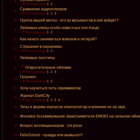
[
На страницу:
1
,
2
]
Сравнение аудиоплееров
[
На страницу:
1
,
2
,
3
]
Группа вашей мечты - кто из музыкантов в неё войдёт?
Любимые клипы особо известных поп-бэндс
[
На страницу:
1
,
2
]
Как начать заниматься вокалом и гитарой?
Слушание в наушниках
[
На страницу:
1
,
2
]
Любимые логотипы
Отвратительные обложки
[
На страницу:
1
,
2
,
3
]
Гроулинг
[
На страницу:
1
,
2
]
Хочу научиться петь скриммингом
Журнал DarkCity
[
На страницу:
1
,
2
,
3
,
4
]
Типы и формы корпусов электрогитар и влияние их на звук.
Фоновое бзззжжжужание звукоснимателя EMG81 на сильном гэйн
Вопрос коллекционерам - 1st press
FelixSchool - правда или вымысел?