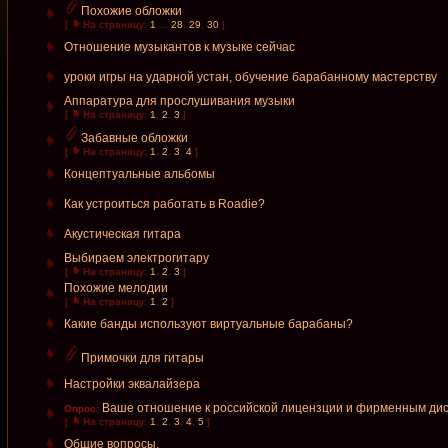
Похожие обложки
[
На страницу:
1
...
28
,
29
,
30
]
Отношение музыкантов к музыке сейчас
уроки игры на ударной устан, обучение барабанному мастерству
Аппаратура для прослушивания музыки
[
На страницу:
1
,
2
,
3
]
Забавные обложки
[
На страницу:
1
,
2
,
3
,
4
]
Концептуальные альбомы
Как устроиться работать в Roadie?
Акустическая гитара
Выбираем электрогитару
[
На страницу:
1
,
2
,
3
]
Похожие мелодии
[
На страницу:
1
,
2
]
Какие банды используют виртуальные барабаны?
Примочки для гитары
Настройки эквалайзера
Ваше отношение к российской лицензции и фирменным ди
Опрос:
[
На страницу:
1
,
2
,
3
,
4
,
5
]
Общие вопросы.