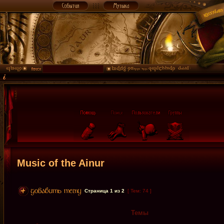
Music of the Ainur
Страница
1
из
2
[ Тем: 74 ]
Темы