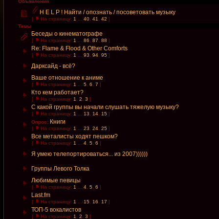
Объявления
H E L P ! Найти / опознать / посоветовать музыку
[
На страницу:
1
...
40
,
41
,
42
]
Темы
Беседы о кинематографе
[
На страницу:
1
...
86
,
87
,
88
]
Re: Flame & Flood & Other Comforts
[
На страницу:
1
...
93
,
94
,
95
]
Дарксайд - всё?
Ваше отношение к аниме
[
На страницу:
1
...
5
,
6
,
7
]
Кто кем работает?
[
На страницу:
1
,
2
,
3
]
С какой группы вы начали слушать тяжелую музыку?
[
На страницу:
1
...
13
,
14
,
15
]
Книги
Опрос:
[
На страницу:
1
...
23
,
24
,
25
]
Все металисты ходят пешком?
[
На страницу:
1
...
4
,
5
,
6
]
Я умею телепортироваться... из 2007))))))
Группы Левого Толка
Любимые певицы
[
На страницу:
1
...
4
,
5
,
6
]
Last.fm
[
На страницу:
1
...
15
,
16
,
17
]
ТОП-5 вокалистов
[
На страницу:
1
,
2
,
3
]