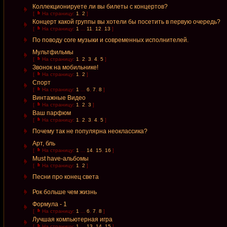
Коллекционируете ли вы билеты с концертов?
[
На страницу:
1
,
2
]
Концерт какой группы вы хотели бы посетить в первую очередь?
[
На страницу:
1
...
11
,
12
,
13
]
По поводу core музыки и современных исполнителей.
Мультфильмы
[
На страницу:
1
,
2
,
3
,
4
,
5
]
Звонок на мобильнике!
[
На страницу:
1
,
2
]
Спорт
[
На страницу:
1
...
6
,
7
,
8
]
Винтажные Видео
[
На страницу:
1
,
2
,
3
]
Ваш парфюм
[
На страницу:
1
,
2
,
3
,
4
,
5
]
Почему так не популярна неоклассика?
Арт, бль
[
На страницу:
1
...
14
,
15
,
16
]
Must have-альбомы
[
На страницу:
1
,
2
]
Песни про конец света
Рок больше чем жизнь
Формула - 1
[
На страницу:
1
...
6
,
7
,
8
]
Лучшая компьютерная игра
[
На страницу:
1
...
13
,
14
,
15
]