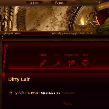
Dirty Lair
Страница
1
из
3
[ Тем: 140 ]
Темы