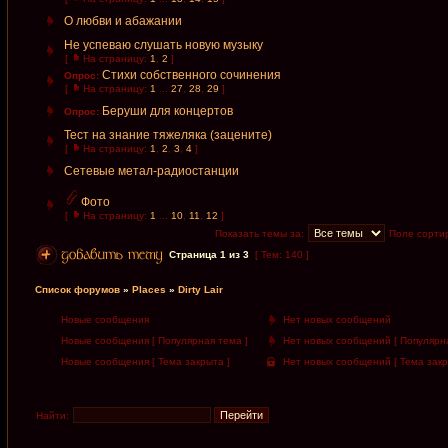
О любви и абажании
Не успеваю слушать новую музыку
[
На страницу:
1
,
2
]
Стихи собственного сочинения
Опрос:
[
На страницу:
1
...
27
,
28
,
29
]
Беруши для концертов
Опрос:
Тест на знание тяжеляка (зацените)
[
На страницу:
1
,
2
,
3
,
4
]
Сетевые метал-радиостанции
Фото
[
На страницу:
1
...
10
,
11
,
12
]
Показать темы за:
Поле сорти
Страница
1
из
3
[ Тем: 140 ]
Список форумов
»
Places
»
Dirty Lair
Новые сообщения
Нет новых сообщений
Новые сообщения [ Популярная тема ]
Нет новых сообщений [ Популярна
Новые сообщения [ Тема закрыта ]
Нет новых сообщений [ Тема закр
Найти: