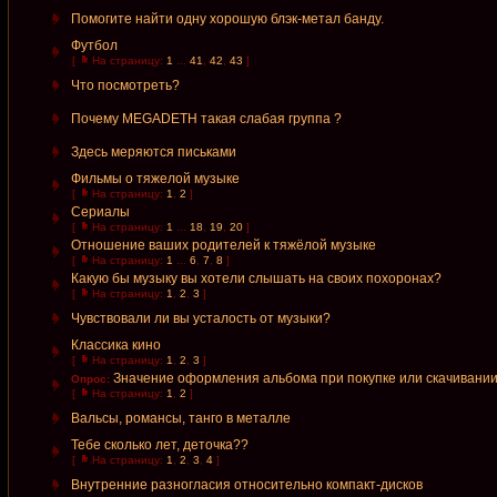
Помогите найти одну хорошую блэк-метал банду.
Футбол
[
На страницу:
1
...
41
,
42
,
43
]
Что посмотреть?
Почему MEGADETH такая слабая группа ?
Здесь меряются письками
Фильмы о тяжелой музыке
[
На страницу:
1
,
2
]
Сериалы
[
На страницу:
1
...
18
,
19
,
20
]
Отношение ваших родителей к тяжёлой музыке
[
На страницу:
1
...
6
,
7
,
8
]
Какую бы музыку вы хотели слышать на своих похоронах?
[
На страницу:
1
,
2
,
3
]
Чувствовали ли вы усталость от музыки?
Классика кино
[
На страницу:
1
,
2
,
3
]
Значение оформления альбома при покупке или скачивани
Опрос:
[
На страницу:
1
,
2
]
Вальсы, романсы, танго в металле
Тебе сколько лет, деточка??
[
На страницу:
1
,
2
,
3
,
4
]
Внутренние разногласия относительно компакт-дисков