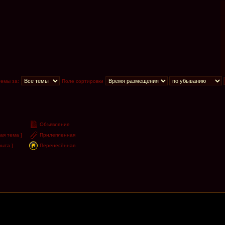
темы за:
Поле сортировки
Объявление
ая тема ]
Прилепленная
ыта ]
Перенесённая