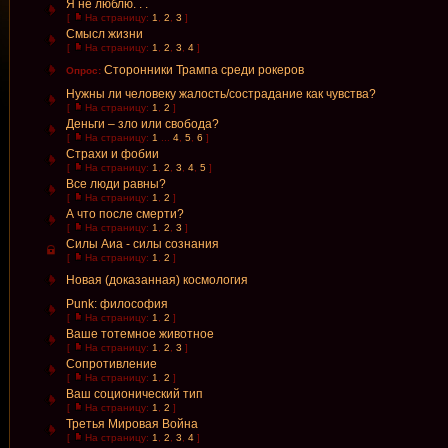
Я не люблю. . .
[
На страницу:
1
,
2
,
3
]
Смысл жизни
[
На страницу:
1
,
2
,
3
,
4
]
Сторонники Трампа среди рокеров
Опрос:
Нужны ли человеку жалость/сострадание как чувства?
[
На страницу:
1
,
2
]
Деньги – зло или свобода?
[
На страницу:
1
...
4
,
5
,
6
]
Страхи и фобии
[
На страницу:
1
,
2
,
3
,
4
,
5
]
Все люди равны?
[
На страницу:
1
,
2
]
А что после смерти?
[
На страницу:
1
,
2
,
3
]
Силы Аиа - силы сознания
[
На страницу:
1
,
2
]
Новая (доказанная) космология
Punk: философия
[
На страницу:
1
,
2
]
Ваше тотемное животное
[
На страницу:
1
,
2
,
3
]
Сопротивление
[
На страницу:
1
,
2
]
Ваш соционический тип
[
На страницу:
1
,
2
]
Третья Мировая Война
[
На страницу:
1
,
2
,
3
,
4
]