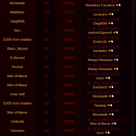
Чт 12.06.2025, 09:05
Mortebello
147
1100902
Nameless Faceless
Пт 18.02.2022, 03:19
MidWinter
180
772171
Lavanano
Пт 08.01.2021, 20:59
Oleg8096
0
7785
Oleg8096
Чт 25.10.2018, 12:56
Styx
98
165659
andreis3rgeevi4
Пт 04.08.2017, 20:11
DJEK from shadow
260
558111
DmitriyXL
Ср 24.05.2017, 18:03
Black_Wizard
221
506638
kareliales
Пт 16.12.2016, 18:40
D.Alucard
89
263541
Макар Никишин
Пт 16.12.2016, 18:37
Revival
147
330512
Макар Никишин
Чт 30.07.2015, 12:23
Man of Alavar
52
202959
Jotun
Вс 19.07.2015, 09:07
Man of Alavar
2
29026
SonDwoD
Ср 20.05.2015, 14:50
Inner-Self
92
290826
Mortebello
Ср 11.03.2015, 00:56
DJEK from shadow
144
355660
Палмир
Чт 05.03.2015, 01:06
Man of Alavar
56
202464
Mortebello
Вс 01.03.2015, 19:26
Umbrella
57
193225
Man of Alavar
Вс 22.02.2015, 19:31
Visionaire
189
366479
eso1