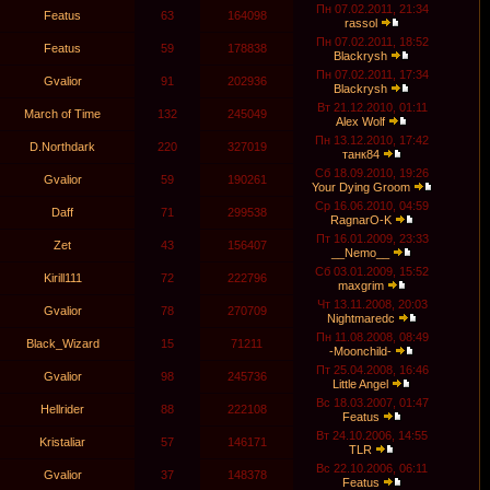
Пн 07.02.2011, 21:34
Featus
63
164098
rassol
Пн 07.02.2011, 18:52
Featus
59
178838
Blackrysh
Пн 07.02.2011, 17:34
Gvalior
91
202936
Blackrysh
Вт 21.12.2010, 01:11
March of Time
132
245049
Alex Wolf
Пн 13.12.2010, 17:42
D.Northdark
220
327019
танк84
Сб 18.09.2010, 19:26
Gvalior
59
190261
Your Dying Groom
Ср 16.06.2010, 04:59
Daff
71
299538
RagnarO-K
Пт 16.01.2009, 23:33
Zet
43
156407
__Nemo__
Сб 03.01.2009, 15:52
Kirill111
72
222796
maxgrim
Чт 13.11.2008, 20:03
Gvalior
78
270709
Nightmaredc
Пн 11.08.2008, 08:49
Black_Wizard
15
71211
-Moonchild-
Пт 25.04.2008, 16:46
Gvalior
98
245736
Little Angel
Вс 18.03.2007, 01:47
Hellrider
88
222108
Featus
Вт 24.10.2006, 14:55
Kristaliar
57
146171
TLR
Вс 22.10.2006, 06:11
Gvalior
37
148378
Featus