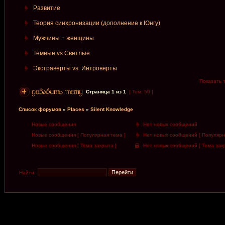
Развитие
Теория синхронизации (дополнение к Юнгу)
Мужчины + женщины
Темные vs Светлые
Экстраверты vs. Интроверты
Показать 
Страница
1
из
1
[ Тем: 50 ]
Список форумов
»
Places
»
Silent Knowledge
Новые сообщения
Нет новых сообщений
Новые сообщения [ Популярная тема ]
Нет новых сообщений [ Популярн
Новые сообщения [ Тема закрыта ]
Нет новых сообщений [ Тема закр
Найти: