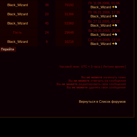
Пт 11.08.2006, 01:06
Black_Wizard
38
79192
Black_Wizard
Пт 06.01.2006, 17:35
Black_Wizard
20
31366
Black_Wizard
Вс 27.11.2005, 02:22
Black_Wizard
45
53360
Black_Wizard
Вс 29.05.2005, 20:26
Гость
24
29648
Black_Wizard
Ср 27.04.2005, 13:19
Black_Wizard
6
16216
Black_Wizard
Часовой пояс: UTC + 3 часа [ Летнее время ]
Вы
не можете
начинать темы
Вы
не можете
отвечать на сообщения
Вы
не можете
редактировать свои сообщения
Вы
не можете
удалять свои сообщения
Вернуться в Список форумов