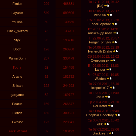
Пн 17.11.2014, 04:42
Fiction
299
468331
[Ra]
Пн 13.05.2013, 22:17
Layanin
540
699306
vet2006
Сб 09.02.2013, 15:30
танк84
39
130685
FedorSaperov
Вт 20.11.2012, 14:31
Black_Wizard
73
133201
александр воля
Пт 22.06.2012, 20:57
Styx
93
193716
Forger_of_Sky
Пн 04.06.2012, 22:19
Doch
126
260968
Nerferoth Drake
Сб 28.04.2012, 12:02
WinterBorn
257
338479
Суперковен
Вт 09.08.2011, 13:03
Гость
62
154488
Landor
Чт 07.07.2011, 19:05
Artano
62
181732
Wolden
Пн 27.06.2011, 16:46
Shisan
122
244293
kropotkin17
Пн 16.05.2011, 11:40
gargamel
52
169727
Jotun
Ср 20.04.2011, 21:20
Featus
159
266647
Der Kater
Пн 11.04.2011, 09:40
Fiction
186
300521
Chaplain Godefroy
Ср 30.03.2011, 15:42
Gvalior
123
229841
elfik
Пн 07.02.2011, 22:06
Black Wizard
32
103192
Blackrysh