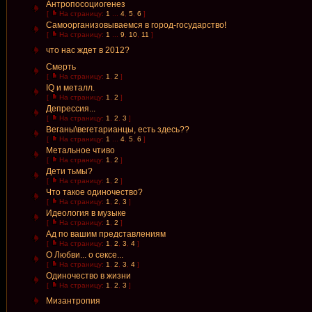
Антропосоциогенез
[
На страницу:
1
...
4
,
5
,
6
]
Самоорганизовываемся в город-государство!
[
На страницу:
1
...
9
,
10
,
11
]
что нас ждет в 2012?
Смерть
[
На страницу:
1
,
2
]
IQ и металл.
[
На страницу:
1
,
2
]
Депрессия...
[
На страницу:
1
,
2
,
3
]
Веганы\вегетарианцы, есть здесь??
[
На страницу:
1
...
4
,
5
,
6
]
Метальное чтиво
[
На страницу:
1
,
2
]
Дети тьмы?
[
На страницу:
1
,
2
]
Что такое одиночество?
[
На страницу:
1
,
2
,
3
]
Идеология в музыке
[
На страницу:
1
,
2
]
Ад по вашим представлениям
[
На страницу:
1
,
2
,
3
,
4
]
О Любви... о сексе...
[
На страницу:
1
,
2
,
3
,
4
]
Одиночество в жизни
[
На страницу:
1
,
2
,
3
]
Мизантропия