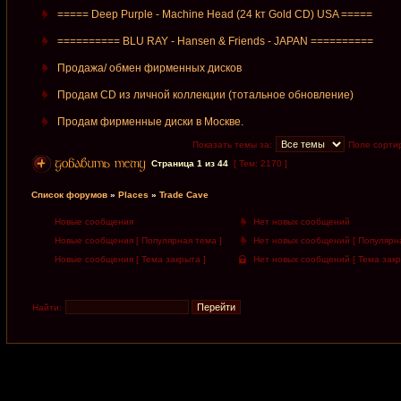
===== Deep Purple - Machine Head (24 kт Gold CD) USA =====
========== BLU RAY - Hansen & Friends - JAPAN ==========
Продажа/ обмен фирменных дисков
Продам CD из личной коллекции (тотальное обновление)
Продам фирменные диски в Москве.
Показать темы за:
Поле сорти
Страница
1
из
44
[ Тем: 2170 ]
Список форумов
»
Places
»
Trade Cave
Новые сообщения
Нет новых сообщений
Новые сообщения [ Популярная тема ]
Нет новых сообщений [ Популярна
Новые сообщения [ Тема закрыта ]
Нет новых сообщений [ Тема закр
Найти: