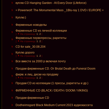
куплю CD Hanging Garden - At Every Door (Lifeforce)
= Powerwolf: The Monumental Mass _1Blu-ray 1 DVD / EUROPE =
Куплю:)
Фирменные новоделы
Фирменные CD из личной коллекции
[
На страницу:
1
,
2
]
Фирменные первопрессы, раритеты
[
На страницу:
1
,
2
]
CD for sale_30.08.204
Куплю дорого
[
На страницу:
1
,
2
]
Все вместе за 2000 р включая почту
Продам фирменные CD. От Brutal Death до Funeral Doom
фирм. и лиц. диски на продажу
[
На страницу:
1
,
2
]
Продам CD из коллекции (1 прессы, раритеты и др.)
ФИРМЕННЫЕ CD (BLACK / DEATH / DOOM / VIKING)
Продам фирменные СD
Dodheimsgard Black Medium Current 2023 аудиокассета