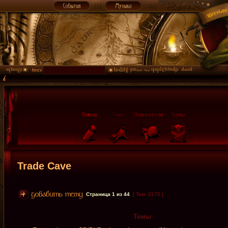
Trade Cave
Страница
1
из
44
[ Тем: 2170 ]
Темы