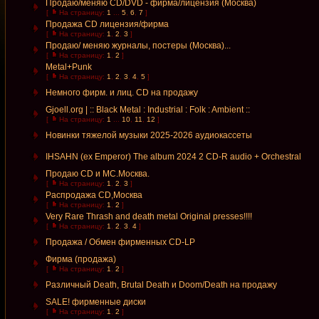
Продаю/меняю CD/DVD - фирма/лицензия (Москва)
[
На страницу:
1
...
5
,
6
,
7
]
Продажа CD лицензия/фирма
[
На страницу:
1
,
2
,
3
]
Продаю/ меняю журналы, постеры (Москва)...
[
На страницу:
1
,
2
]
Metal+Punk
[
На страницу:
1
,
2
,
3
,
4
,
5
]
Немного фирм. и лиц. CD на продажу
Gjoell.org | :: Black Metal : Industrial : Folk : Ambient ::
[
На страницу:
1
...
10
,
11
,
12
]
Новинки тяжелой музыки 2025-2026 аудиокассеты
IHSAHN (ex Emperor) The album 2024 2 CD-R audio + Orchestral
Продаю CD и MC.Москва.
[
На страницу:
1
,
2
,
3
]
Распродажа CD,Москва
[
На страницу:
1
,
2
]
Very Rare Thrash and death metal Original presses!!!!
[
На страницу:
1
,
2
,
3
,
4
]
Продажа / Обмен фирменных CD-LP
Фирма (продажа)
[
На страницу:
1
,
2
]
Различный Death, Brutal Death и Doom/Death на продажу
SALE! фирменные диски
[
На страницу:
1
,
2
]