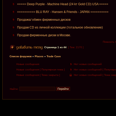
===== Deep Purple - Machine Head (24 kт Gold CD) USA =====
========== BLU RAY - Hansen & Friends - JAPAN ==========
Продажа/ обмен фирменных дисков
Продам CD из личной коллекции (тотальное обновление)
Продам фирменные диски в Москве.
Показать 
Страница
1
из
44
[ Тем: 2170 ]
Список форумов
»
Places
»
Trade Cave
Новые сообщения
Нет новых сообщений
Новые сообщения [ Популярная тема ]
Нет новых сообщений [ Популярн
Новые сообщения [ Тема закрыта ]
Нет новых сообщений [ Тема закр
Найти: