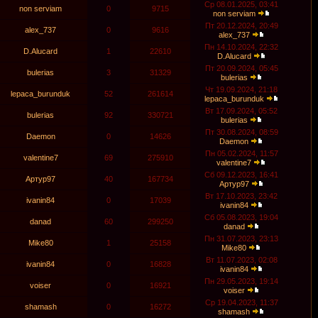
Ср 08.01.2025, 03:41
non serviam
0
9715
non serviam
Пт 20.12.2024, 20:49
alex_737
0
9616
alex_737
Пн 14.10.2024, 22:32
D.Alucard
1
22610
D.Alucard
Пт 20.09.2024, 05:45
bulerias
3
31329
bulerias
Чт 19.09.2024, 21:18
lepaca_burunduk
52
261614
lepaca_burunduk
Вт 17.09.2024, 05:52
bulerias
92
330721
bulerias
Пт 30.08.2024, 08:59
Daemon
0
14626
Daemon
Пн 05.02.2024, 11:57
valentine7
69
275910
valentine7
Сб 09.12.2023, 16:41
Артур97
40
167734
Артур97
Вт 17.10.2023, 23:42
ivanin84
0
17039
ivanin84
Сб 05.08.2023, 19:04
danad
60
299250
danad
Пн 31.07.2023, 23:13
Mike80
1
25158
Mike80
Вт 11.07.2023, 02:08
ivanin84
0
16828
ivanin84
Пн 29.05.2023, 19:14
voiser
0
16921
voiser
Ср 19.04.2023, 11:37
shamash
0
16272
shamash