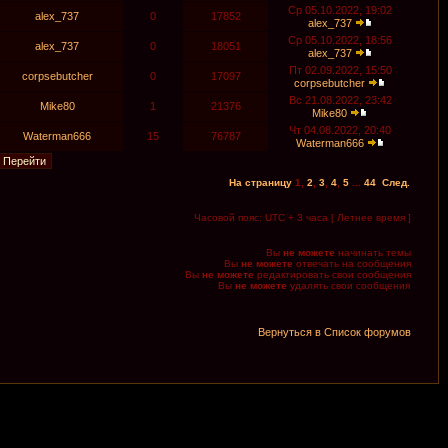
Ср 05.10.2022, 19:02
alex_737
0
17852
alex_737
Ср 05.10.2022, 18:56
alex_737
0
18051
alex_737
Пт 02.09.2022, 15:50
corpsebutcher
0
17097
corpsebutcher
Вс 21.08.2022, 23:42
Mike80
1
21376
Mike80
Чт 04.08.2022, 20:40
Waterman666
15
76787
Waterman666
На страницу
1
,
2
,
3
,
4
,
5
...
44
След.
Часовой пояс: UTC + 3 часа [ Летнее время ]
Вы
не можете
начинать темы
Вы
не можете
отвечать на сообщения
Вы
не можете
редактировать свои сообщения
Вы
не можете
удалять свои сообщения
Вернуться в Список форумов