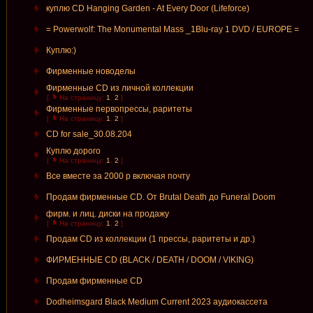
куплю CD Hanging Garden - At Every Door (Lifeforce)
= Powerwolf: The Monumental Mass _1Blu-ray 1 DVD / EUROPE =
Куплю:)
Фирменные новоделы
Фирменные CD из личной коллекции
[
На страницу:
1
,
2
]
Фирменные первопрессы, раритеты
[
На страницу:
1
,
2
]
CD for sale_30.08.204
Куплю дорого
[
На страницу:
1
,
2
]
Все вместе за 2000 р включая почту
Продам фирменные CD. От Brutal Death до Funeral Doom
фирм. и лиц. диски на продажу
[
На страницу:
1
,
2
]
Продам CD из коллекции (1 прессы, раритеты и др.)
ФИРМЕННЫЕ CD (BLACK / DEATH / DOOM / VIKING)
Продам фирменные СD
Dodheimsgard Black Medium Current 2023 аудиокассета