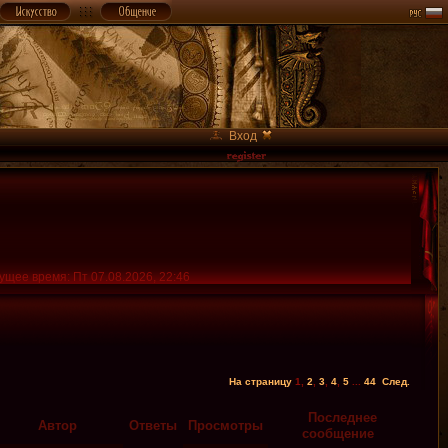
Вход
ущее время: Пт 07.08.2026, 22:46
На страницу
1
,
2
,
3
,
4
,
5
...
44
След.
Последнее
Автор
Ответы
Просмотры
сообщение