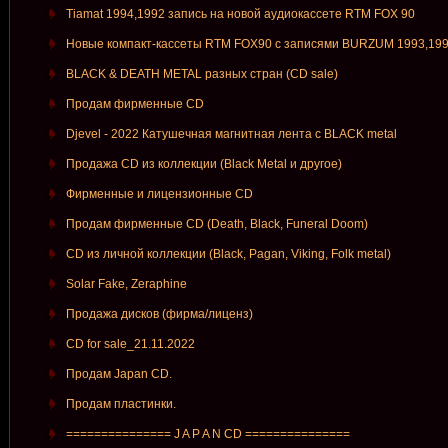
Tiamat 1994,1992 запись на новой аудиокассете RTM FOX 90
Новые компакт-кассеты RTM FOX90 c записями BURZUM 1993,19
BLACK & DEATH METAL разных стран (CD sale)
Продам фирменные СD
Djevel - 2022 Катушечная магнитная лента с BLACK metal
Продажа CD из коллекции (Black Metal и другое)
Фирменные и лицензионные CD
Продам фирменные CD (Death, Black, Funeral Doom)
CD из личной коллекции (Black, Pagan, Viking, Folk metal)
Solar Fake, Zeraphine
Продажа дисков (фирма/лиценз)
CD for sale_21.11.2022
Продам Japan CD.
Продам пластинки.
=============== J A P A N CD ===============