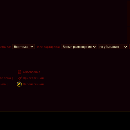
темы за:
Поле сортировки
Объявление
ая тема ]
Прилепленная
ыта ]
Перенесённая