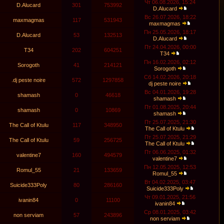
Чт 06.08.2026, 15:24
D.Alucard
301
753992
D.Alucard
Вс 26.07.2026, 18:22
maxmagmas
117
531943
maxmagmas
Пн 25.05.2026, 18:17
D.Alucard
53
132513
D.Alucard
Пт 24.04.2026, 00:00
T34
202
604251
T34
Пн 16.02.2026, 02:12
Sorogoth
41
214121
Sorogoth
Сб 14.02.2026, 20:18
.dj peste noire
572
1297858
dj peste noire
Вс 04.01.2026, 19:28
shamash
0
46618
shamash
Пт 01.08.2025, 20:44
shamash
0
10869
shamash
Пт 25.07.2025, 21:30
The Call of Ktulu
117
348950
The Call of Ktulu
Пт 25.07.2025, 21:29
The Call of Ktulu
59
256725
The Call of Ktulu
Пт 06.06.2025, 01:32
valentine7
160
494579
valentine7
Пн 12.05.2025, 12:53
Romul_55
21
133659
Romul_55
Вт 04.02.2025, 03:47
Suicide333Poly
80
286160
Suicide333Poly
Чт 09.01.2025, 21:56
ivanin84
0
11100
ivanin84
Ср 08.01.2025, 03:42
non serviam
57
243896
non serviam