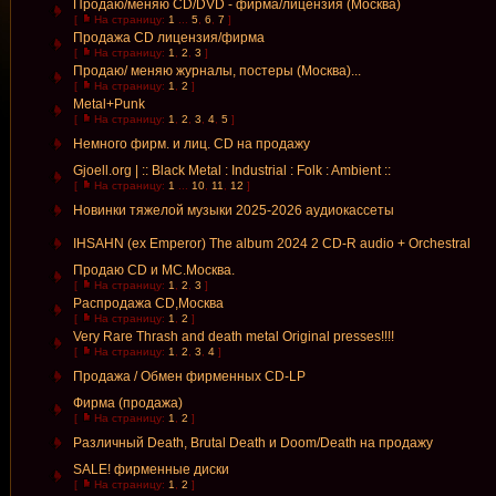
Продаю/меняю CD/DVD - фирма/лицензия (Москва)
[
На страницу:
1
...
5
,
6
,
7
]
Продажа CD лицензия/фирма
[
На страницу:
1
,
2
,
3
]
Продаю/ меняю журналы, постеры (Москва)...
[
На страницу:
1
,
2
]
Metal+Punk
[
На страницу:
1
,
2
,
3
,
4
,
5
]
Немного фирм. и лиц. CD на продажу
Gjoell.org | :: Black Metal : Industrial : Folk : Ambient ::
[
На страницу:
1
...
10
,
11
,
12
]
Новинки тяжелой музыки 2025-2026 аудиокассеты
IHSAHN (ex Emperor) The album 2024 2 CD-R audio + Orchestral
Продаю CD и MC.Москва.
[
На страницу:
1
,
2
,
3
]
Распродажа CD,Москва
[
На страницу:
1
,
2
]
Very Rare Thrash and death metal Original presses!!!!
[
На страницу:
1
,
2
,
3
,
4
]
Продажа / Обмен фирменных CD-LP
Фирма (продажа)
[
На страницу:
1
,
2
]
Различный Death, Brutal Death и Doom/Death на продажу
SALE! фирменные диски
[
На страницу:
1
,
2
]