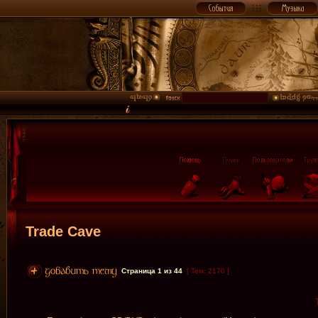
Trade Cave
Страница
1
из
44
[ Тем: 2170 ]