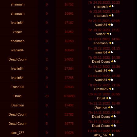
Пт 24.03.2023, 10:23
shamash
0
16752
shamash
Чт 23.03.2023, 11:36
shamash
0
16661
shamash
Вт 21.02.2023, 02:08
ivanin84
0
17107
ivanin84
Вс 19.02.2023, 17:21
voiser
0
16352
voiser
Чт 19.01.2023, 14:04
shamash
0
16360
shamash
Пн 19.12.2022, 01:15
ivanin84
0
16640
ivanin84
Пт 09.12.2022, 14:38
Dead Count
2
24651
Dead Count
Вс 04.12.2022, 19:36
ivanin84
0
17264
ivanin84
Сб 03.12.2022, 15:30
ivanin84
0
17265
ivanin84
Пт 02.12.2022, 21:16
Frost025
3
32933
Frost025
Сб 26.11.2022, 00:55
Druid
23
109098
Druid
Пн 21.11.2022, 18:49
Daemon
0
17432
Daemon
Пн 14.11.2022, 01:49
Dead Count
4
32762
Dead Count
Пн 14.11.2022, 01:31
Dead Count
5
36775
Dead Count
Ср 05.10.2022, 19:05
alex_737
0
19028
alex_737