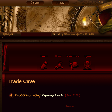
Trade Cave
Страница
1
из
44
[ Тем: 2170 ]
Темы