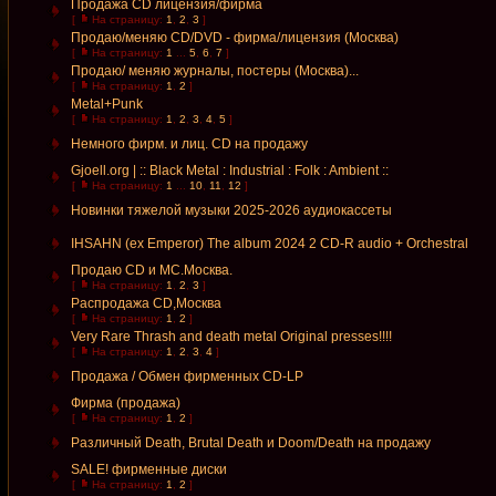
Продажа CD лицензия/фирма
[
На страницу:
1
,
2
,
3
]
Продаю/меняю CD/DVD - фирма/лицензия (Москва)
[
На страницу:
1
...
5
,
6
,
7
]
Продаю/ меняю журналы, постеры (Москва)...
[
На страницу:
1
,
2
]
Metal+Punk
[
На страницу:
1
,
2
,
3
,
4
,
5
]
Немного фирм. и лиц. CD на продажу
Gjoell.org | :: Black Metal : Industrial : Folk : Ambient ::
[
На страницу:
1
...
10
,
11
,
12
]
Новинки тяжелой музыки 2025-2026 аудиокассеты
IHSAHN (ex Emperor) The album 2024 2 CD-R audio + Orchestral
Продаю CD и MC.Москва.
[
На страницу:
1
,
2
,
3
]
Распродажа CD,Москва
[
На страницу:
1
,
2
]
Very Rare Thrash and death metal Original presses!!!!
[
На страницу:
1
,
2
,
3
,
4
]
Продажа / Обмен фирменных CD-LP
Фирма (продажа)
[
На страницу:
1
,
2
]
Различный Death, Brutal Death и Doom/Death на продажу
SALE! фирменные диски
[
На страницу:
1
,
2
]