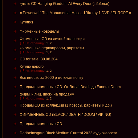
куплю CD Hanging Garden - At Every Door (Lifeforce)
= Powerwolf: The Monumental Mass _1Blu-ray 1 DVD / EUROPE =
Куплю:)
Фирменные новоделы
Фирменные CD из личной коллекции
[
На страницу:
1
,
2
]
Фирменные первопрессы, раритеты
[
На страницу:
1
,
2
]
CD for sale_30.08.204
Куплю дорого
[
На страницу:
1
,
2
]
Все вместе за 2000 р включая почту
Продам фирменные CD. От Brutal Death до Funeral Doom
фирм. и лиц. диски на продажу
[
На страницу:
1
,
2
]
Продам CD из коллекции (1 прессы, раритеты и др.)
ФИРМЕННЫЕ CD (BLACK / DEATH / DOOM / VIKING)
Продам фирменные СD
Dodheimsgard Black Medium Current 2023 аудиокассета