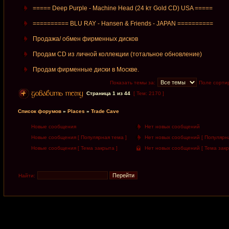
===== Deep Purple - Machine Head (24 kт Gold CD) USA =====
========== BLU RAY - Hansen & Friends - JAPAN ==========
Продажа/ обмен фирменных дисков
Продам CD из личной коллекции (тотальное обновление)
Продам фирменные диски в Москве.
Показать темы за:
Поле сорти
Страница
1
из
44
[ Тем: 2170 ]
Список форумов
»
Places
»
Trade Cave
Новые сообщения
Нет новых сообщений
Новые сообщения [ Популярная тема ]
Нет новых сообщений [ Популярна
Новые сообщения [ Тема закрыта ]
Нет новых сообщений [ Тема закр
Найти: