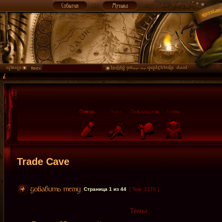
Trade Cave
Страница
1
из
44
[ Тем: 2170 ]
Темы