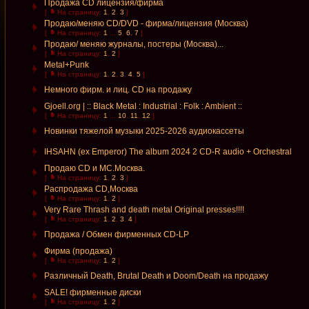
Продажа CD лицензия/фирма
[
На страницу:
1
,
2
,
3
]
Продаю/меняю CD/DVD - фирма/лицензия (Москва)
[
На страницу:
1
...
5
,
6
,
7
]
Продаю/ меняю журналы, постеры (Москва)...
[
На страницу:
1
,
2
]
Metal+Punk
[
На страницу:
1
,
2
,
3
,
4
,
5
]
Немного фирм. и лиц. CD на продажу
Gjoell.org | :: Black Metal : Industrial : Folk : Ambient ::
[
На страницу:
1
...
10
,
11
,
12
]
Новинки тяжелой музыки 2025-2026 аудиокассеты
IHSAHN (ex Emperor) The album 2024 2 CD-R audio + Orchestral
Продаю CD и MC.Москва.
[
На страницу:
1
,
2
,
3
]
Распродажа CD,Москва
[
На страницу:
1
,
2
]
Very Rare Thrash and death metal Original presses!!!!
[
На страницу:
1
,
2
,
3
,
4
]
Продажа / Обмен фирменных CD-LP
Фирма (продажа)
[
На страницу:
1
,
2
]
Различный Death, Brutal Death и Doom/Death на продажу
SALE! фирменные диски
[
На страницу:
1
,
2
]