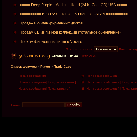
===== Deep Purple - Machine Head (24 kт Gold CD) USA =====
========== BLU RAY - Hansen & Friends - JAPAN ==========
Продажа/ обмен фирменных дисков
Продам CD из личной коллекции (тотальное обновление)
Продам фирменные диски в Москве.
Показать темы за:
Поле сорти
Страница
1
из
44
[ Тем: 2170 ]
Список форумов
»
Places
»
Trade Cave
Новые сообщения
Нет новых сообщений
Новые сообщения [ Популярная тема ]
Нет новых сообщений [ Популярна
Новые сообщения [ Тема закрыта ]
Нет новых сообщений [ Тема закр
Найти: