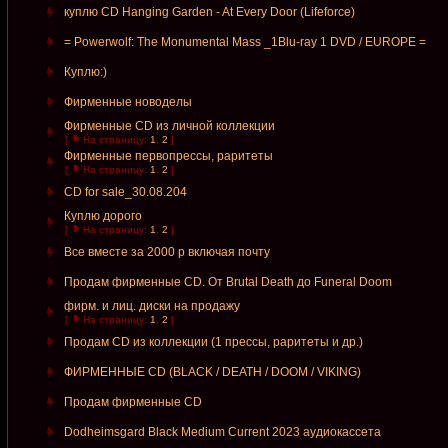
куплю CD Hanging Garden - At Every Door (Lifeforce)
= Powerwolf: The Monumental Mass _1Blu-ray 1 DVD / EUROPE =
Куплю:)
Фирменные новоделы
Фирменные CD из личной коллекции
[
На страницу:
1
,
2
]
Фирменные первопрессы, раритеты
[
На страницу:
1
,
2
]
CD for sale_30.08.204
Куплю дорого
[
На страницу:
1
,
2
]
Все вместе за 2000 р включая почту
Продам фирменные CD. От Brutal Death до Funeral Doom
фирм. и лиц. диски на продажу
[
На страницу:
1
,
2
]
Продам CD из коллекции (1 прессы, раритеты и др.)
ФИРМЕННЫЕ CD (BLACK / DEATH / DOOM / VIKING)
Продам фирменные СD
Dodheimsgard Black Medium Current 2023 аудиокассета