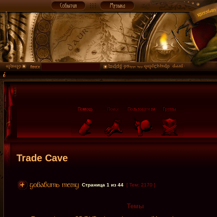
Trade Cave
Страница
1
из
44
[ Тем: 2170 ]
Темы