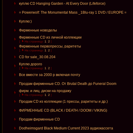
куплю CD Hanging Garden - At Every Door (Lifeforce)
= Powerwolf: The Monumental Mass _1Blu-ray 1 DVD / EUROPE =
Куплю:)
Фирменные новоделы
Фирменные CD из личной коллекции
[
На страницу:
1
,
2
]
Фирменные первопрессы, раритеты
[
На страницу:
1
,
2
]
CD for sale_30.08.204
Куплю дорого
[
На страницу:
1
,
2
]
Все вместе за 2000 р включая почту
Продам фирменные CD. От Brutal Death до Funeral Doom
фирм. и лиц. диски на продажу
[
На страницу:
1
,
2
]
Продам CD из коллекции (1 прессы, раритеты и др.)
ФИРМЕННЫЕ CD (BLACK / DEATH / DOOM / VIKING)
Продам фирменные СD
Dodheimsgard Black Medium Current 2023 аудиокассета