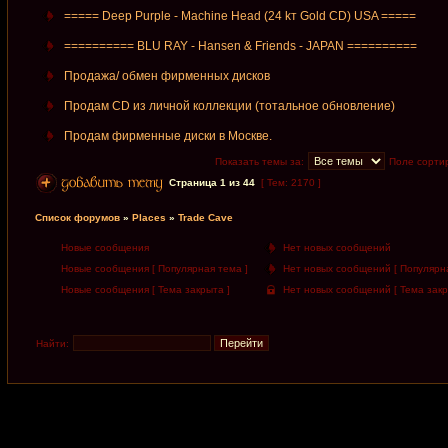
===== Deep Purple - Machine Head (24 kт Gold CD) USA =====
========== BLU RAY - Hansen & Friends - JAPAN ==========
Продажа/ обмен фирменных дисков
Продам CD из личной коллекции (тотальное обновление)
Продам фирменные диски в Москве.
Показать темы за:
Поле сорти
Страница
1
из
44
[ Тем: 2170 ]
Список форумов
»
Places
»
Trade Cave
Новые сообщения
Нет новых сообщений
Новые сообщения [ Популярная тема ]
Нет новых сообщений [ Популярна
Новые сообщения [ Тема закрыта ]
Нет новых сообщений [ Тема закр
Найти: