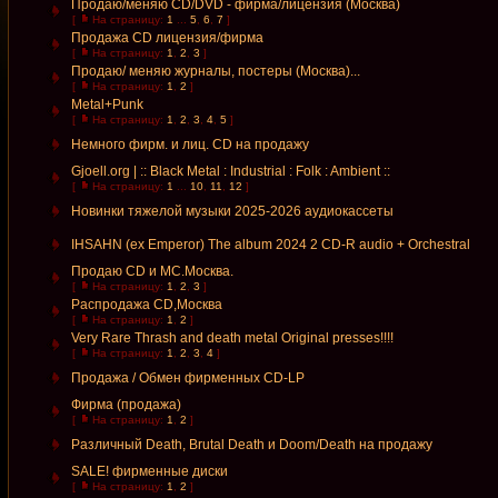
Продаю/меняю CD/DVD - фирма/лицензия (Москва)
[
На страницу:
1
...
5
,
6
,
7
]
Продажа CD лицензия/фирма
[
На страницу:
1
,
2
,
3
]
Продаю/ меняю журналы, постеры (Москва)...
[
На страницу:
1
,
2
]
Metal+Punk
[
На страницу:
1
,
2
,
3
,
4
,
5
]
Немного фирм. и лиц. CD на продажу
Gjoell.org | :: Black Metal : Industrial : Folk : Ambient ::
[
На страницу:
1
...
10
,
11
,
12
]
Новинки тяжелой музыки 2025-2026 аудиокассеты
IHSAHN (ex Emperor) The album 2024 2 CD-R audio + Orchestral
Продаю CD и MC.Москва.
[
На страницу:
1
,
2
,
3
]
Распродажа CD,Москва
[
На страницу:
1
,
2
]
Very Rare Thrash and death metal Original presses!!!!
[
На страницу:
1
,
2
,
3
,
4
]
Продажа / Обмен фирменных CD-LP
Фирма (продажа)
[
На страницу:
1
,
2
]
Различный Death, Brutal Death и Doom/Death на продажу
SALE! фирменные диски
[
На страницу:
1
,
2
]