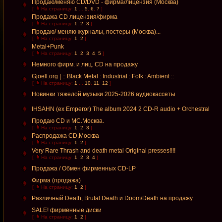
Продаю/меняю CD/DVD - фирма/лицензия (Москва)
[
На страницу:
1
...
5
,
6
,
7
]
Продажа CD лицензия/фирма
[
На страницу:
1
,
2
,
3
]
Продаю/ меняю журналы, постеры (Москва)...
[
На страницу:
1
,
2
]
Metal+Punk
[
На страницу:
1
,
2
,
3
,
4
,
5
]
Немного фирм. и лиц. CD на продажу
Gjoell.org | :: Black Metal : Industrial : Folk : Ambient ::
[
На страницу:
1
...
10
,
11
,
12
]
Новинки тяжелой музыки 2025-2026 аудиокассеты
IHSAHN (ex Emperor) The album 2024 2 CD-R audio + Orchestral
Продаю CD и MC.Москва.
[
На страницу:
1
,
2
,
3
]
Распродажа CD,Москва
[
На страницу:
1
,
2
]
Very Rare Thrash and death metal Original presses!!!!
[
На страницу:
1
,
2
,
3
,
4
]
Продажа / Обмен фирменных CD-LP
Фирма (продажа)
[
На страницу:
1
,
2
]
Различный Death, Brutal Death и Doom/Death на продажу
SALE! фирменные диски
[
На страницу:
1
,
2
]