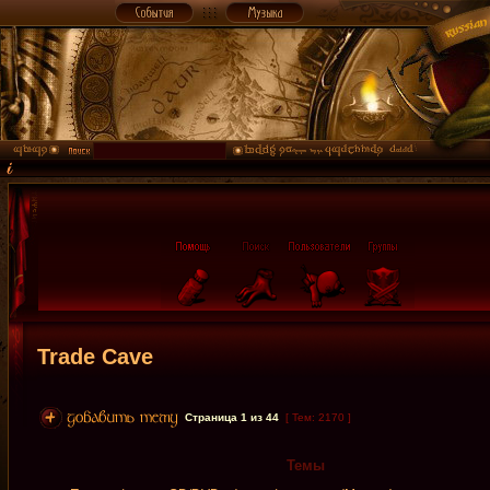
Trade Cave
Страница
1
из
44
[ Тем: 2170 ]
Темы