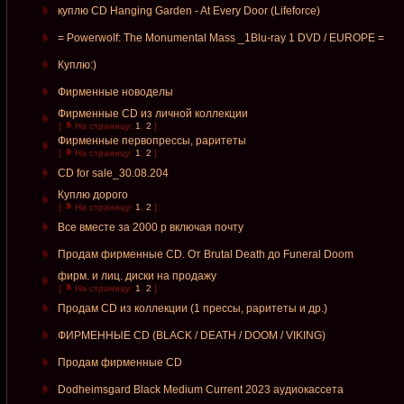
куплю CD Hanging Garden - At Every Door (Lifeforce)
= Powerwolf: The Monumental Mass _1Blu-ray 1 DVD / EUROPE =
Куплю:)
Фирменные новоделы
Фирменные CD из личной коллекции
[
На страницу:
1
,
2
]
Фирменные первопрессы, раритеты
[
На страницу:
1
,
2
]
CD for sale_30.08.204
Куплю дорого
[
На страницу:
1
,
2
]
Все вместе за 2000 р включая почту
Продам фирменные CD. От Brutal Death до Funeral Doom
фирм. и лиц. диски на продажу
[
На страницу:
1
,
2
]
Продам CD из коллекции (1 прессы, раритеты и др.)
ФИРМЕННЫЕ CD (BLACK / DEATH / DOOM / VIKING)
Продам фирменные СD
Dodheimsgard Black Medium Current 2023 аудиокассета