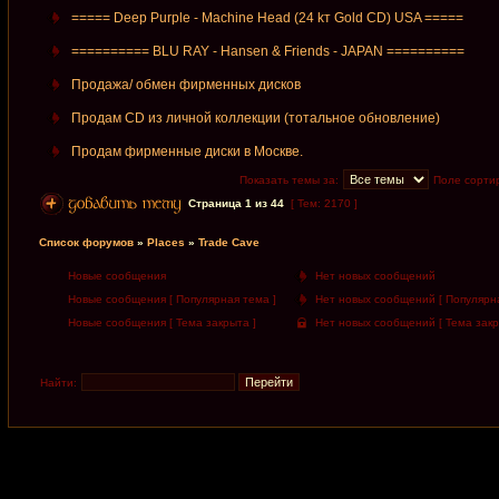
===== Deep Purple - Machine Head (24 kт Gold CD) USA =====
========== BLU RAY - Hansen & Friends - JAPAN ==========
Продажа/ обмен фирменных дисков
Продам CD из личной коллекции (тотальное обновление)
Продам фирменные диски в Москве.
Показать темы за:
Поле сорти
Страница
1
из
44
[ Тем: 2170 ]
Список форумов
»
Places
»
Trade Cave
Новые сообщения
Нет новых сообщений
Новые сообщения [ Популярная тема ]
Нет новых сообщений [ Популярна
Новые сообщения [ Тема закрыта ]
Нет новых сообщений [ Тема закр
Найти: