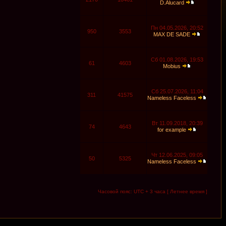
D.Alucard
Пн 04.05.2026, 20:52
950
3553
MAX DE SADE
Сб 01.08.2026, 19:53
61
4603
Mobius
Сб 25.07.2026, 11:04
311
41575
Nameless Faceless
Вт 11.09.2018, 20:39
74
4643
for example
Чт 12.06.2025, 09:05
50
5325
Nameless Faceless
Часовой пояс: UTC + 3 часа [ Летнее время ]