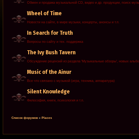
Обмен и продажа музыкальной CD, видео и др. продукции, поиск муз
Wheel of Time
Новости на сайте, в мире музыки, концерты, анонсы и т.п.
In Search for Truth
Вопросы по сайту и тех. поддержка
The Ivy Bush Tavern
Обсуждение рецензий из раздела 'Музыкальные обзоры', новых альб
Music of the Ainur
Все что связано с музыкой (игра, техника, аппаратура)
Silent Knowledge
Философия, книги, психология и т.п.
Список форумов
»
Places