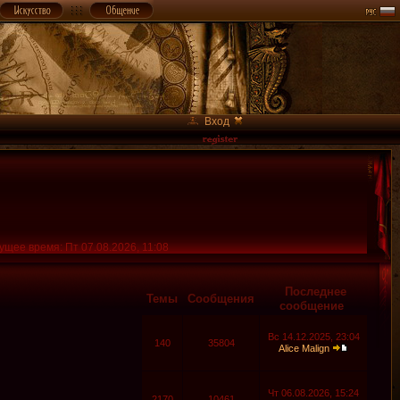
Вход
ущее время: Пт 07.08.2026, 11:08
Последнее
Темы
Сообщения
сообщение
Вс 14.12.2025, 23:04
140
35804
Alice Malign
Чт 06.08.2026, 15:24
2170
10461