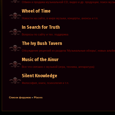
Обмен и продажа музыкальной CD, видео и др. продукции, поиск муз
Wheel of Time
Новости на сайте, в мире музыки, концерты, анонсы и т.п.
In Search for Truth
Вопросы по сайту и тех. поддержка
The Ivy Bush Tavern
Обсуждение рецензий из раздела 'Музыкальные обзоры', новых альб
Music of the Ainur
Все что связано с музыкой (игра, техника, аппаратура)
Silent Knowledge
Философия, книги, психология и т.п.
Список форумов
»
Places