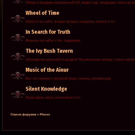
Обмен и продажа музыкальной CD, видео и др. продукции, поиск муз
Wheel of Time
Новости на сайте, в мире музыки, концерты, анонсы и т.п.
In Search for Truth
Вопросы по сайту и тех. поддержка
The Ivy Bush Tavern
Обсуждение рецензий из раздела 'Музыкальные обзоры', новых альб
Music of the Ainur
Все что связано с музыкой (игра, техника, аппаратура)
Silent Knowledge
Философия, книги, психология и т.п.
Список форумов
»
Places