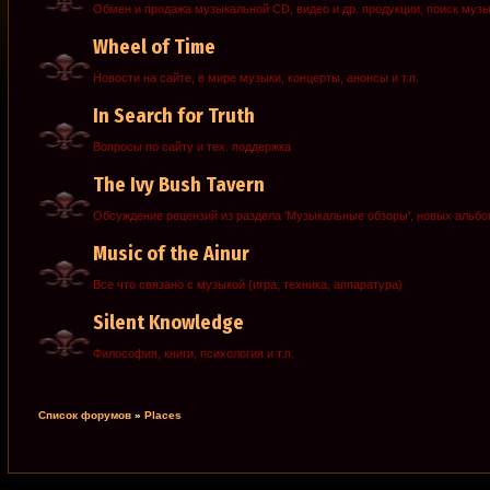
Обмен и продажа музыкальной CD, видео и др. продукции, поиск муз
Wheel of Time
Новости на сайте, в мире музыки, концерты, анонсы и т.п.
In Search for Truth
Вопросы по сайту и тех. поддержка
The Ivy Bush Tavern
Обсуждение рецензий из раздела 'Музыкальные обзоры', новых альб
Music of the Ainur
Все что связано с музыкой (игра, техника, аппаратура)
Silent Knowledge
Философия, книги, психология и т.п.
Список форумов
»
Places