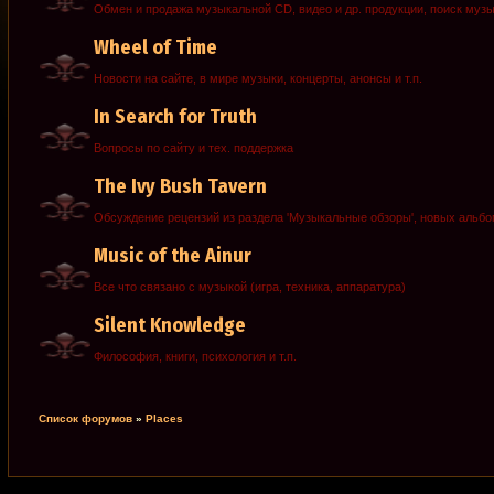
Обмен и продажа музыкальной CD, видео и др. продукции, поиск муз
Wheel of Time
Новости на сайте, в мире музыки, концерты, анонсы и т.п.
In Search for Truth
Вопросы по сайту и тех. поддержка
The Ivy Bush Tavern
Обсуждение рецензий из раздела 'Музыкальные обзоры', новых альб
Music of the Ainur
Все что связано с музыкой (игра, техника, аппаратура)
Silent Knowledge
Философия, книги, психология и т.п.
Список форумов
»
Places