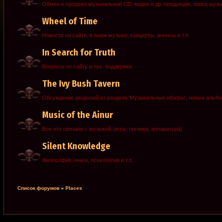
Обмен и продажа музыкальной CD, видео и др. продукции, поиск муз
Wheel of Time
Новости на сайте, в мире музыки, концерты, анонсы и т.п.
In Search for Truth
Вопросы по сайту и тех. поддержка
The Ivy Bush Tavern
Обсуждение рецензий из раздела 'Музыкальные обзоры', новых альб
Music of the Ainur
Все что связано с музыкой (игра, техника, аппаратура)
Silent Knowledge
Философия, книги, психология и т.п.
Список форумов
»
Places