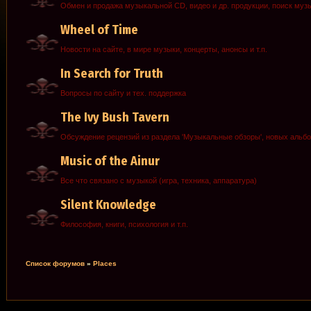
Обмен и продажа музыкальной CD, видео и др. продукции, поиск муз
Wheel of Time
Новости на сайте, в мире музыки, концерты, анонсы и т.п.
In Search for Truth
Вопросы по сайту и тех. поддержка
The Ivy Bush Tavern
Обсуждение рецензий из раздела 'Музыкальные обзоры', новых альб
Music of the Ainur
Все что связано с музыкой (игра, техника, аппаратура)
Silent Knowledge
Философия, книги, психология и т.п.
Список форумов
»
Places