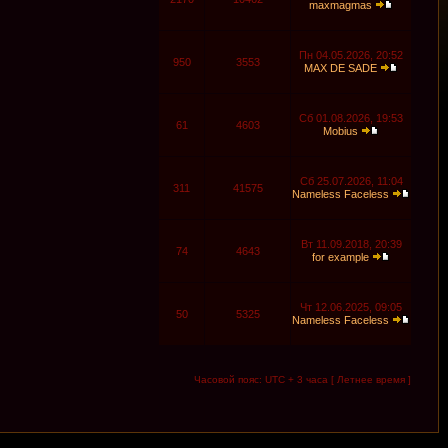
maxmagmas
Пн 04.05.2026, 20:52
950
3553
MAX DE SADE
Сб 01.08.2026, 19:53
61
4603
Mobius
Сб 25.07.2026, 11:04
311
41575
Nameless Faceless
Вт 11.09.2018, 20:39
74
4643
for example
Чт 12.06.2025, 09:05
50
5325
Nameless Faceless
Часовой пояс: UTC + 3 часа [ Летнее время ]