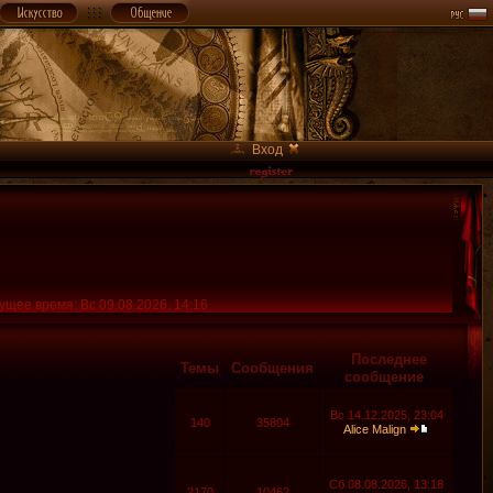
Вход
ущее время: Вс 09.08.2026, 14:16
Последнее
Темы
Сообщения
сообщение
Вс 14.12.2025, 23:04
140
35804
Alice Malign
Сб 08.08.2026, 13:18
2170
10462