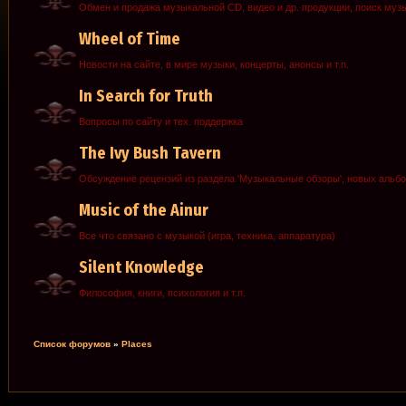
Обмен и продажа музыкальной CD, видео и др. продукции, поиск муз
Wheel of Time
Новости на сайте, в мире музыки, концерты, анонсы и т.п.
In Search for Truth
Вопросы по сайту и тех. поддержка
The Ivy Bush Tavern
Обсуждение рецензий из раздела 'Музыкальные обзоры', новых альб
Music of the Ainur
Все что связано с музыкой (игра, техника, аппаратура)
Silent Knowledge
Философия, книги, психология и т.п.
Список форумов
»
Places