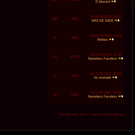
D.Alucard
Пн 04.05.2026, 20:52
950
3553
MAX DE SADE
Сб 01.08.2026, 19:53
61
4603
Mobius
Сб 25.07.2026, 11:04
311
41575
Nameless Faceless
Вт 11.09.2018, 20:39
74
4643
for example
Чт 12.06.2025, 09:05
50
5325
Nameless Faceless
Часовой пояс: UTC + 3 часа [ Летнее время ]