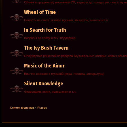
Обмен и продажа музыкальной CD, видео и др. продукции, поиск муз
Wheel of Time
Новости на сайте, в мире музыки, концерты, анонсы и т.п.
In Search for Truth
Вопросы по сайту и тех. поддержка
The Ivy Bush Tavern
Обсуждение рецензий из раздела 'Музыкальные обзоры', новых альб
Music of the Ainur
Все что связано с музыкой (игра, техника, аппаратура)
Silent Knowledge
Философия, книги, психология и т.п.
Список форумов
»
Places