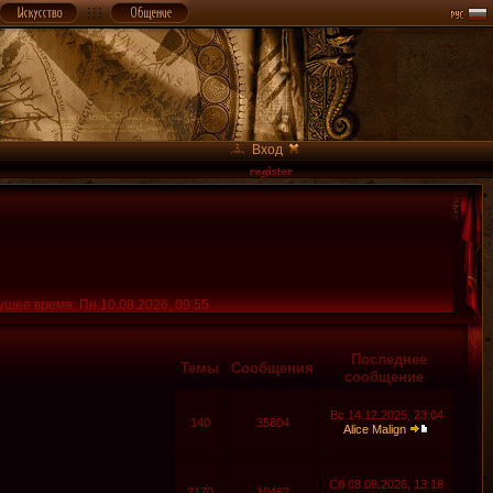
Вход
ущее время: Пн 10.08.2026, 09:55
Последнее
Темы
Сообщения
сообщение
Вс 14.12.2025, 23:04
140
35804
Alice Malign
Сб 08.08.2026, 13:18
2170
10462