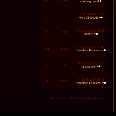
maxmagmas
Пн 04.05.2026, 20:52
950
3553
MAX DE SADE
Сб 01.08.2026, 19:53
61
4603
Mobius
Сб 25.07.2026, 11:04
311
41575
Nameless Faceless
Вт 11.09.2018, 20:39
74
4643
for example
Чт 12.06.2025, 09:05
50
5325
Nameless Faceless
Часовой пояс: UTC + 3 часа [ Летнее время ]