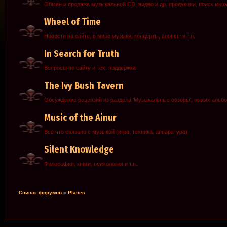
Обмен и продажа музыкальной CD, видео и др. продукции, поиск муз
Wheel of Time
Новости на сайте, в мире музыки, концерты, анонсы и т.п.
In Search for Truth
Вопросы по сайту и тех. поддержка
The Ivy Bush Tavern
Обсуждение рецензий из раздела 'Музыкальные обзоры', новых альб
Music of the Ainur
Все что связано с музыкой (игра, техника, аппаратура)
Silent Knowledge
Философия, книги, психология и т.п.
Список форумов
»
Places