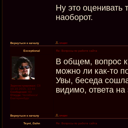
Ну это оценивать т
наоборот.
Вернуться к началу
Exceptional
Re: Вопросы по работе сайта
В общем, вопрос 
можно ли как-то п
Увы, беседа сошла
Зарегистрирован:
Сб
видимо, ответа на
10.10.2015, 13:44
Сообщения:
63
Откуда:
Челябинск/
Екатеринбург
Вернуться к началу
Teyet_Gahn
Re: Вопросы по работе сайта