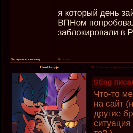
я который день за
ВПНом попробовал 
заблокировали в 
Вернуться к началу
IJzerklompje
Re: Вопросы по работе сайт
Sting писал
Что-то ме
на сайт (
другие б
ситуация 
то? )