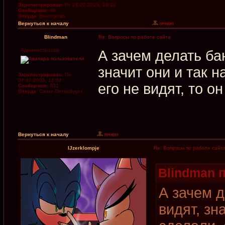
Зарегистрирован:
Пт 24.02.2023, 19:11
Сообщения:
46
Откуда:
Венгерово
Вернуться к началу
Blindman
Re: Вопросы по работе сайта
Администратор
А зачем делать б
значит они и так н
Зарегистрирован:
Пн
07.07.2003, 13:07
его не видят, то он
Сообщения:
831
Откуда:
Санкт-Петербургх
Вернуться к началу
IJzerklompje
Re: Вопросы по работе сайт
Blindman п
А зачем 
видят, зн