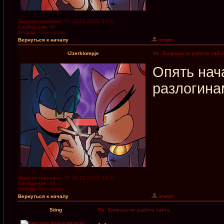
Зарегистрирован:
Пт 24.02.2023, 19:11
Сообщения:
46
Откуда:
Венгерово
Вернуться к началу
IJzerklompje
Re: Вопросы по работе сайт
Опять нач
разлогина
Зарегистрирован:
Пт 24.02.2023, 19:11
Сообщения:
46
Откуда:
Венгерово
Вернуться к началу
Sting
Re: Вопросы по работе сайта