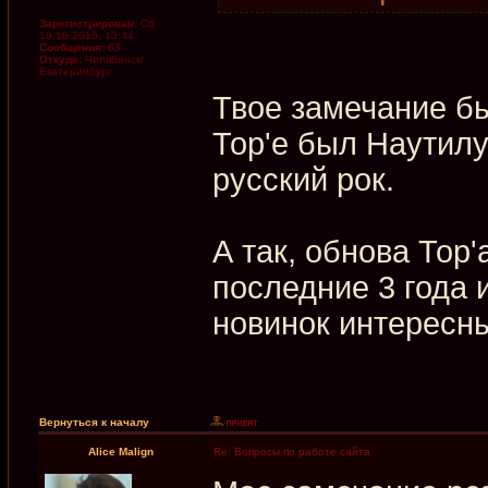
Зарегистрирован:
Сб
10.10.2015, 13:44
Сообщения:
63
Откуда:
Челябинск/
Екатеринбург
Твое замечание бы
Тор'е был Наутилу
русский рок.
А так, обнова Тор'
последние 3 года 
новинок интересн
Вернуться к началу
Alice Malign
Re: Вопросы по работе сайта