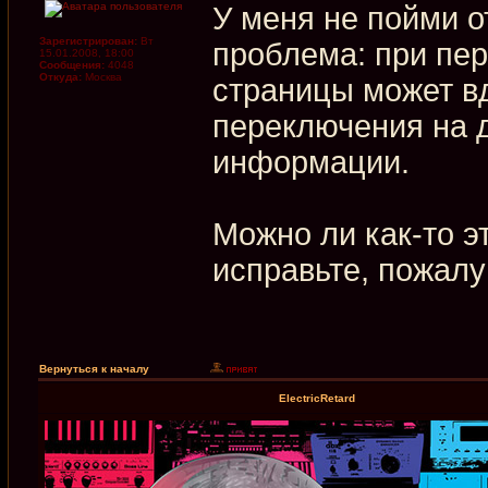
У меня не пойми 
Зарегистрирован:
Вт
проблема: при пер
15.01.2008, 18:00
Сообщения:
4048
Откуда:
Москва
страницы может в
переключения на 
информации.
Можно ли как-то эт
исправьте, пожалу
Вернуться к началу
ElectricRetard