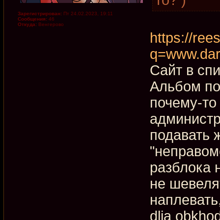
Зарегистрирован:
Пт 24.02.2023, 19:11
Сообщения:
46
Откуда:
Венгерово
https://rees
q=www.dar
Сайт в сп
Альбом по
почему-то
администр
подавать ж
"неправом
разблока 
не шевеля
наплевать
dlja obkho