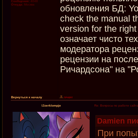
Сообщения:
4048
Откуда:
Москва
обновления БД: You
check the manual t
version for the righ
означает чисто те
модератора рецен
рецензии на посл
Ричардсона" на "Р
Вернуться к началу
IJzerklompje
Re: Вопросы по работе сайт
Damien пис
При попы