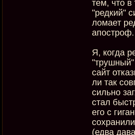
тем, что в
"редкий" с
ломает ре
апостроф.
Я, когда р
"трушный" 
сайт отка
ли так сов
сильно заг
стал быст
его с гига
сохранили
(едва дав