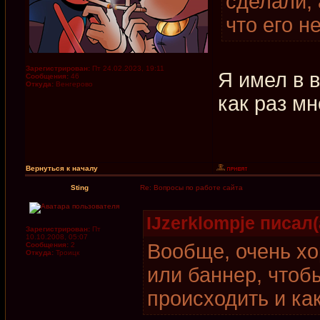
сделали, 
что его н
Зарегистрирован:
Пт 24.02.2023, 19:11
Я имел в в
Сообщения:
46
Откуда:
Венгерово
как раз мн
Вернуться к началу
Sting
Re: Вопросы по работе сайта
IJzerklompje писал(
Зарегистрирован:
Пт
10.10.2008, 05:07
Вообще, очень хо
Сообщения:
2
Откуда:
Троицк
или баннер, чтоб
происходить и ка