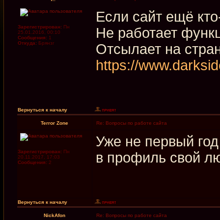
Если сайт ещё кто
Зарегистрирован:
Пн
Не работает функц
25.01.2016, 00:10
Сообщения:
1
Откуда:
Брянзг
Отсылает на стра
https://www.darksi
Вернуться к началу
Terror Zone
Re: Вопросы по работе сайта
Уже не первый год
Зарегистрирован:
Пн
в профиль свой л
20.11.2017, 17:03
Сообщения:
2
Вернуться к началу
NickAfon
Re: Вопросы по работе сайта