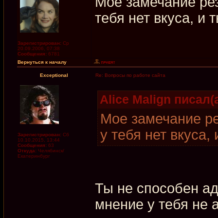
Мое замечание рез
тебя нет вкуса, и 
Зарегистрирован:
Ср
20.09.2006, 07:38
Сообщения:
6781
Вернуться к началу
Exceptional
Re: Вопросы по работе сайта
Alice Malign писал(а
Мое замечание ре
у тебя нет вкуса,
Зарегистрирован:
Сб
10.10.2015, 13:44
Сообщения:
63
Откуда:
Челябинск/
Екатеринбург
Ты не способен аде
мнение у тебя не 