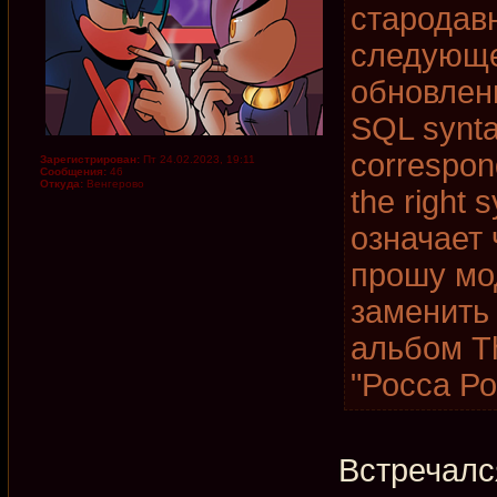
стародав
следующе
обновлени
SQL synta
correspon
Зарегистрирован:
Пт 24.02.2023, 19:11
Сообщения:
46
Откуда:
Венгерово
the right 
означает 
прошу мо
заменить
альбом T
"Росса Ро
Встречалс