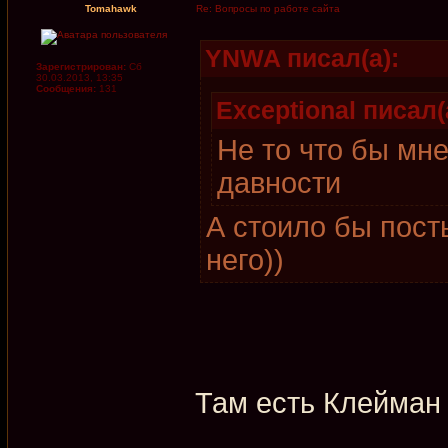
Tomahawk
Re: Вопросы по работе сайта
YNWA писал(а):
Зарегистрирован:
Сб
30.03.2013, 13:35
Сообщения:
131
Exceptional писал(
Не то что бы мн
давности
А стоило бы пост
него))
Там есть Клейман