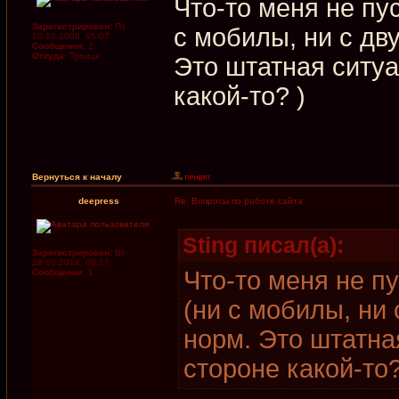
Что-то меня не пу
Зарегистрирован:
Пт
с мобилы, ни с дв
10.10.2008, 05:07
Сообщения:
2
Откуда:
Троицк
Это штатная ситуа
какой-то? )
Вернуться к началу
deepress
Re: Вопросы по работе сайта
Sting писал(а):
Зарегистрирован:
Вт
28.10.2014, 08:17
Что-то меня не п
Сообщения:
1
(ни с мобилы, ни 
норм. Это штатна
стороне какой-то?