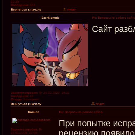
22:35
Сообщения:
161
Вернуться к началу
IJzerklompje
Re: Вопросы по работе сайт
Сайт разб
Зарегистрирован:
Пт 24.02.2023, 19:11
Сообщения:
46
Откуда:
Венгерово
Вернуться к началу
Damien
Re: Вопросы по работе сайта
При попытке испр
Зарегистрирован:
Вт
рецензию появило
15.01.2008, 18:00