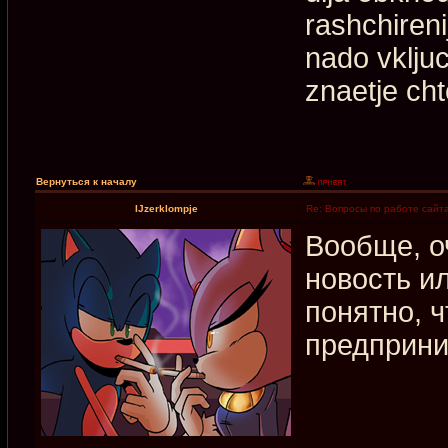
rashchiren
nado vkljuc
znaetje cht
Вернуться к началу
IJzerklompje
Re: Вопросы по работе сайт
Вообще, о
новость и
понятно, 
предприни