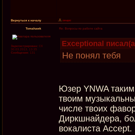
Вернуться к началу
Tomahawk
Re: Вопросы по работе сайта
Exceptional писал(а
Зарегистрирован:
Сб
30.03.2013, 13:35
Не понял тебя
Сообщения:
131
Юзер YNWA таким 
твоим музыкальны
числе твоих фаво
Диркшнайдера, бол
вокалиста Accept.