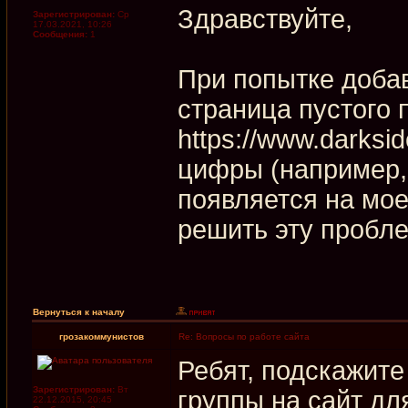
Здравствуйте,
Зарегистрирован:
Ср
17.03.2021, 10:26
Сообщения:
1
При попытке добав
страница пустого 
https://www.darksid
цифры (например, 
появляется на мое
решить эту пробл
Вернуться к началу
грозакоммунистов
Re: Вопросы по работе сайта
Ребят, подскажите
Зарегистрирован:
Вт
группы на сайт д
22.12.2015, 20:45