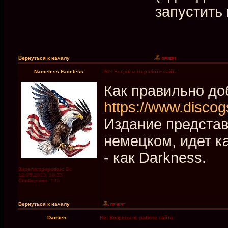
запустить
Вернуться к началу
Nameless Faceless
Re: Вопросы по работе сайта
Как правильно до
https://www.discog
Издание представл
немецком, идет ка
- как Darkness.
Зарегистрирован:
Вс
12.05.2013, 10:33
Сообщения:
195
Вернуться к началу
Damien
Re: Вопросы по работе сайта