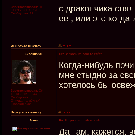
с дракончика снял
Зарегистрирован:
Пн
01.03.2021, 08:54
Сообщения:
13
ее , или это когда
Вернуться к началу
Exceptional
Re: Вопросы по работе сайта
Когда-нибудь почи
мне стыдно за сво
хотелось бы освежи
Зарегистрирован:
Сб
10.10.2015, 13:44
Сообщения:
63
Откуда:
Челябинск/
Екатеринбург
Вернуться к началу
Jotun
Re: Вопросы по работе сайта
Да там, кажется, 