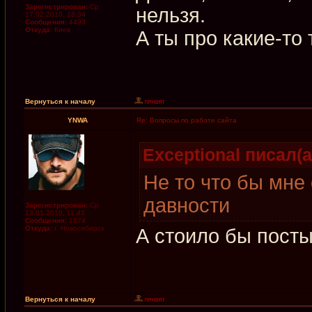
Зарегистрирован:
Ср
нельзя.
17.02.2010, 18:34
Сообщения:
4493
Откуда:
Киев
А ты про какие-то 
Вернуться к началу
YNWA
Re: Вопросы по работе сайта
Exceptional писал(а
Не то что бы мне
давности
Зарегистрирован:
Ср
13.01.2010, 11:43
Сообщения:
1874
Откуда:
г. Новосибирск
А стоило бы посты
Вернуться к началу