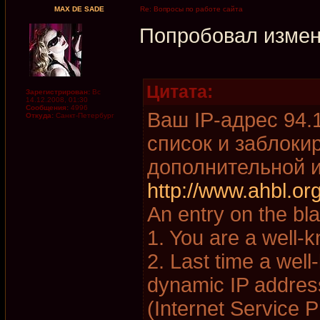
MAX DE SADE
Re: Вопросы по работе сайта
Попробовал измени
Цитата:
Зарегистрирован:
Вс
14.12.2008, 01:30
Сообщения:
4996
Ваш IP-адрес 94.
Откуда:
Санкт-Петербург
список и заблоки
дополнительной 
http://www.ahbl.or
An entry on the bl
1. You are a well
2. Last time a we
dynamic IP addres
(Internet Service P