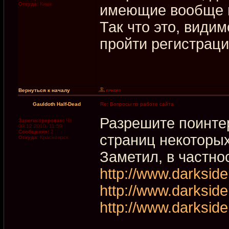
Откуда:
Киев
имеющие вообще н
Так что это, видим
пройти регистраци
Вернуться к началу
Gauldoth Half-Dead
Re: Вопросы по работе сайта
Разрешите поинтер
Зарегистрирован:
Чт
09.12.2010, 11:59
Сообщения:
2
страниц некоторы
Откуда:
Красноярск
Заметил, в частно
http://www.darkside
http://www.darkside
http://www.darkside