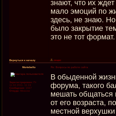
знают, что их ждет
мало эмоций по жи
здесь, не знаю. 
было закрытие тем
это не тот формат.
Вернуться к началу
Mortebello
Re: Вопросы по работе сайта
В обыденной жизн
Зарегистрирован:
Пт
форума, такого ба
11.02.2011, 11:19
Сообщения:
1947
Откуда:
Moscow
мешать общаться 
от его возраста, 
местной верхушки 