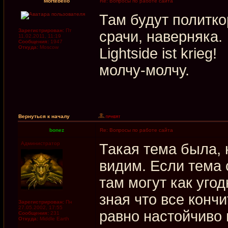
Mortebello
Re: Вопросы по работе сайта
Там будут политк
Зарегистрирован:
Пт
срачи, наверняка.
11.02.2011, 11:19
Сообщения:
1947
Откуда:
Moscow
Lightside ist krieg!
молчу-молчу.
Вернуться к началу
bonez
Re: Вопросы по работе сайта
Администратор
Такая тема была, 
видим. Если тема 
там могут как угод
зная что все конч
Зарегистрирован:
Пн
27.05.2002, 17:55
равно настойчиво и
Сообщения:
231
Откуда:
Middle Earth