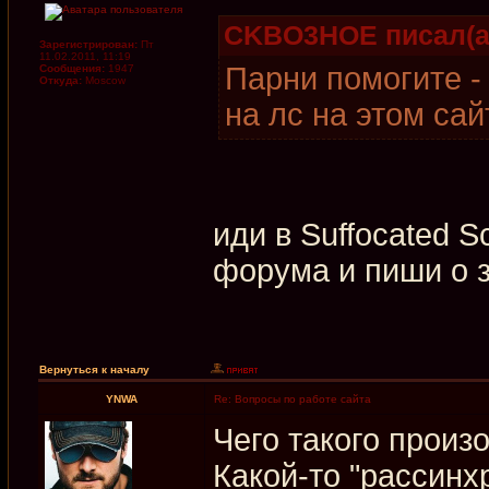
CKBO3HOE писал(а
Зарегистрирован:
Пт
11.02.2011, 11:19
Парни помогите - 
Сообщения:
1947
Откуда:
Moscow
на лс на этом сай
иди в Suffocated 
форума и пиши о 
Вернуться к началу
YNWA
Re: Вопросы по работе сайта
Чего такого произ
Какой-то "рассинх