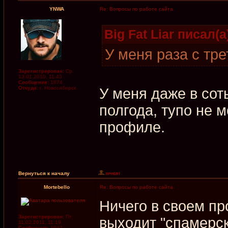
YNWA
Re: Вопросы по работе сайта
Big Fat Liar писал(а
У меня раза с тре
Зарегистрирован:
Ср
13.01.2010, 11:43
Сообщения:
1874
Откуда:
г. Новосибирск
У меня даже в сот
полгода, тупо не 
профиле.
Вернуться к началу
Mortebello
Re: Вопросы по работе сайта
Ничего в своем пр
Зарегистрирован:
Пт
выходит "спамерс
11.02.2011, 11:19
Сообщения:
1947