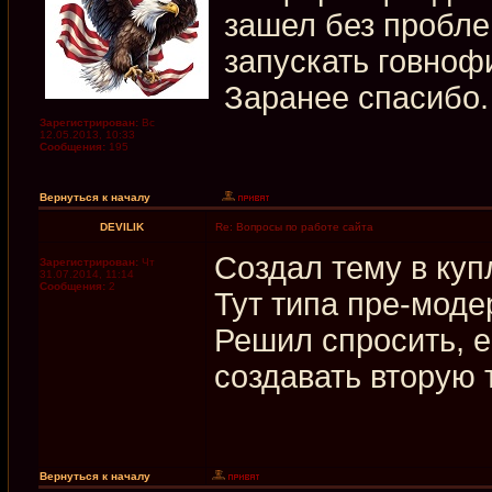
зашел без пробле
запускать говноф
Заранее спасибо.
Зарегистрирован:
Вс
12.05.2013, 10:33
Сообщения:
195
Вернуться к началу
DEVILIK
Re: Вопросы по работе сайта
Создал тему в куп
Зарегистрирован:
Чт
31.07.2014, 11:14
Сообщения:
2
Тут типа пре-мод
Решил спросить, е
создавать вторую 
Вернуться к началу