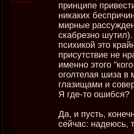
Откуда:
Москва
принципе привести
никаких беспричи
мирные рассуждени
скабрезно шутил).
психикой это край
присутствие не нр
именно этого "ког
оголтелая шиза в 
глазищами и сове
Я где-то ошибся?
Да, и пусть, конечн
сейчас: надеюсь, 