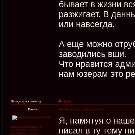
бывает в жизни вся
разжигает. В данн
или навсегда.
А еще можно отруб
заводились вши.
Что нравится адми
нам юзерам это р
Вернуться к началу
Damien
Re: Вопросы по работе сайта
Я, памятуя о наше
Зарегистрирован:
Вт
писал в ту тему ни
15.01.2008, 18:00
Сообщения:
4048