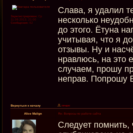
Слава, я удалил т
Зарегистрирован:
Ср
несколько неудобн
11.09.2013, 21:00
Сообщения:
62
до этого. Ётуна на
учитывая, что я д
отзывы. Ну и насчё
нравлюсь, на это 
случаем, прошу пр
неправ. Попрошу 
Вернуться к началу
Alice Malign
Re: Вопросы по работе сайта
Следует помнить, 