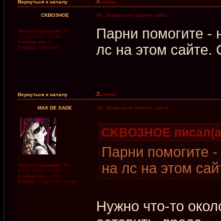
Вернуться к началу
CKBO3HOE
Re: Вопросы по работе сайта
Парни помогите - н
Зарегистрирован:
Чт
17.10.2013, 14:38
Сообщения:
3
лс на этом сайте.
Откуда:
Isengard
Вернуться к началу
MAX DE SADE
Re: Вопросы по работе сайта
CKBO3HOE писал(а
Парни помогите - 
на лс на этом сай
Зарегистрирован:
Вс
14.12.2008, 01:30
Сообщения:
4996
Откуда:
Санкт-Петербург
Нужно что-то око