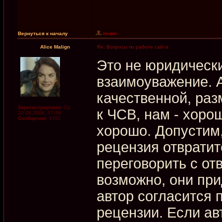
Вернуться к началу
Alice Malign
Re: Вопросы по работе сайта
Это не юридически
взаимоуважение. А
качественной, раз
Зарегистрирован:
Ср
к ЧСВ, нам - хоро
20.09.2006, 07:38
Сообщения:
6781
хорошо. Допустим,
рецензия отвратит
переговорить с от
возможно, они при
автор согласится 
рецензии. Если ав