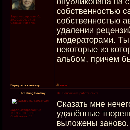
опубликована на с
собственностью са
Зарегистрирован:
Ср
собственностью а
20.09.2006, 07:38
Сообщения:
6781
удалении рецензи
модераторами. Ты
некоторые из кот
альбом, причем б
Вернуться к началу
Thrashing Cowboy
Re: Вопросы по работе сайта
Сказать мне нече
Зарегистрирован:
Ср
удалённые творен
11.09.2013, 21:00
Сообщения:
62
выложены заново.