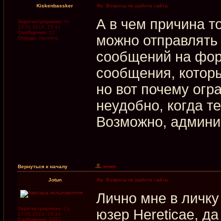
Kiskenbassker
Re: Вопросы по работе сайта
А в чем причина т
Зарегистрирован:
Чт
23.01.2014, 15:41
Сообщения:
12
можно отправлять 
Откуда:
Украина
сообщений на фор
сообщения, котор
но вот почему огр
неудобно, когда т
Возможно, админи
Вернуться к началу
Jotun
Re: Вопросы по работе сайта
Лично мне в личку
Зарегистрирован:
Ср
юзер Hereticae, да
17.02.2010, 18:34
Сообщения:
4493