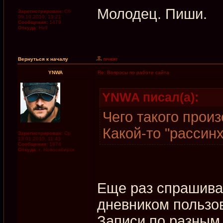
Молодец. Пиши.
Зарегистрирован:
Сб
09.10.2010, 19:21
Сообщения:
1479
Откуда:
Hell
Вернуться к началу
YNWA
Re: Вопросы по работе сайта
YNWA писал(а):
Чего такого прои
Какой-то "рассин
Зарегистрирован:
Ср
13.01.2010, 11:43
Сообщения:
1874
Откуда:
г. Новосибирск
Еще раз спрашиваю
дневником пользо
Записи по разным