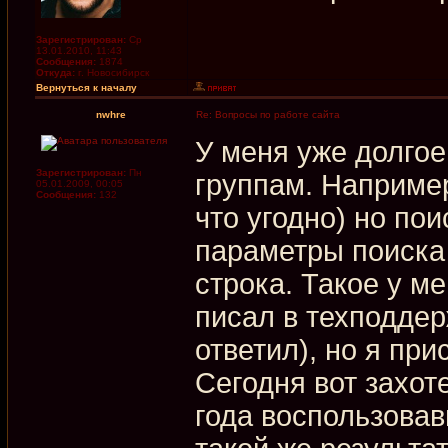
Зарегистрирован:
Ср
13.01.2010, 11:43
Сообщения:
1874
Откуда:
г. Новосибирск
Вернуться к началу
nwhre
Re: Вопросы по работе сайта
У меня уже долгое
Зарегистрирован:
Пн
группам. Например
05.01.2009, 00:05
Сообщения:
132
что угодно) но по
параметры поиска
строка. Такое у ме
писал в техподдер
ответил), но я пр
Сегодня вот захоте
года воспользовав