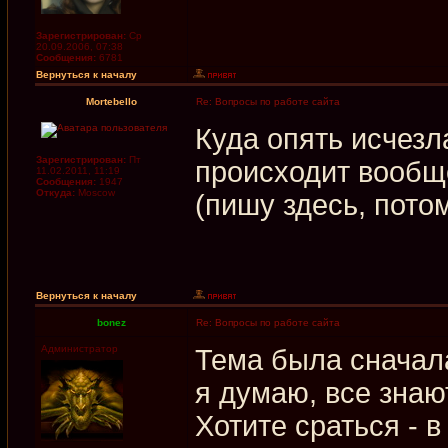
Зарегистрирован:
Ср
20.09.2006, 07:38
Сообщения:
6781
Вернуться к началу
Mortebello
Re: Вопросы по работе сайта
Куда опять исчезл
Зарегистрирован:
Пт
происходит вообщ
11.02.2011, 11:19
Сообщения:
1947
Откуда:
Moscow
(пишу здесь, потом
Вернуться к началу
bonez
Re: Вопросы по работе сайта
Администратор
Тема была сначала
я думаю, все знаю
Хотите сраться - 