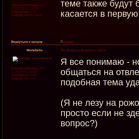
теме также будут 
Зарегистрирован:
Пн
27.05.2002, 17:55
касается в первую
Сообщения:
231
Откуда:
Middle Earth
Вернуться к началу
Mortebello
Re: Вопросы по работе сайта
Я все понимаю - н
Зарегистрирован:
Пт
общаться на отвл
11.02.2011, 11:19
Сообщения:
1947
Откуда:
Moscow
подобная тема уд
(Я не лезу на рожо
просто если не зде
вопрос?)