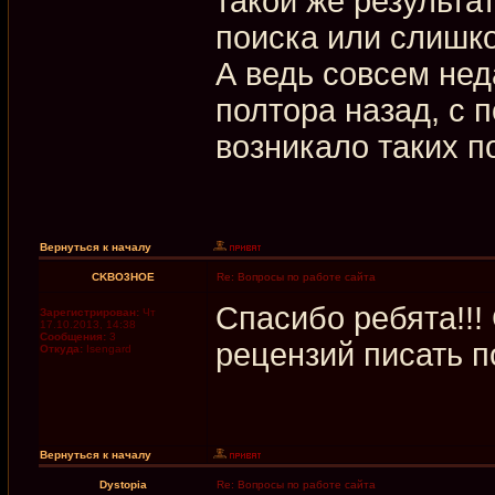
такой же результа
поиска или слишко
А ведь совсем нед
полтора назад, с 
возникало таких п
Вернуться к началу
CKBO3HOE
Re: Вопросы по работе сайта
Спасибо ребята!!!
Зарегистрирован:
Чт
17.10.2013, 14:38
Сообщения:
3
рецензий писать п
Откуда:
Isengard
Вернуться к началу
Dystopia
Re: Вопросы по работе сайта