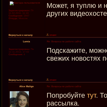
Может, я туплю и н
Зарегистрирован:
Пт
других видеохосте
11.02.2011, 11:19
Сообщения:
1947
Откуда:
Moscow
Вернуться к началу
Lamia
Re: Вопросы по работе сайта
Подскажите, можно
Зарегистрирован:
Пн
12.11.2012, 17:42
Сообщения:
4
свежих новостях п
Вернуться к началу
Alice Malign
Re: Вопросы по работе сайта
Попробуйте
тут
. Т
рассылка.