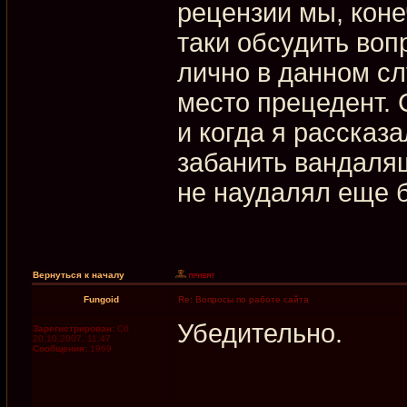
рецензии мы, коне
таки обсудить воп
лично в данном с
место прецедент. 
и когда я рассказа
забанить вандалящ
не наудалял еще 
Вернуться к началу
Fungoid
Re: Вопросы по работе сайта
Убедительно.
Зарегистрирован:
Сб
20.10.2007, 11:47
Сообщения:
1969