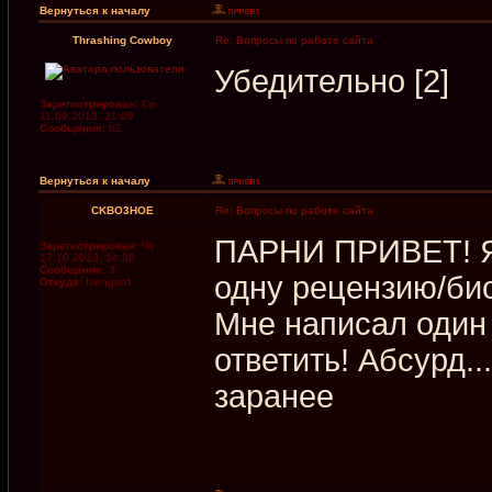
Вернуться к началу
Thrashing Cowboy
Re: Вопросы по работе сайта
Убедительно [2]
Зарегистрирован:
Ср
11.09.2013, 21:00
Сообщения:
62
Вернуться к началу
CKBO3HOE
Re: Вопросы по работе сайта
ПАРНИ ПРИВЕТ! Я 
Зарегистрирован:
Чт
17.10.2013, 14:38
Сообщения:
3
одну рецензию/био
Откуда:
Isengard
Мне написал один 
ответить! Абсурд.
заранее