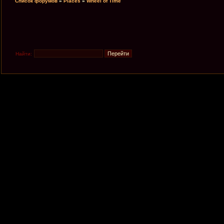
Список форумов
»
Places
»
Wheel of Time
Найти: