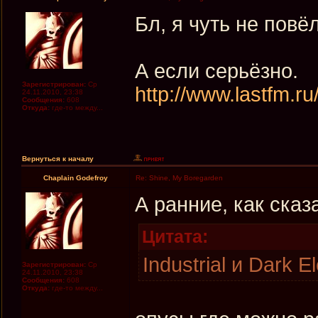
Бл, я чуть не повёл
А если серьёзно.
Зарегистрирован:
Ср
http://www.lastfm.
24.11.2010, 23:38
Сообщения:
608
Откуда:
где-то между...
Вернуться к началу
Chaplain Godefroy
Re: Shine, My Boregarden
А ранние, как сказ
Цитата:
Industrial и Dark E
Зарегистрирован:
Ср
24.11.2010, 23:38
Сообщения:
608
Откуда:
где-то между...