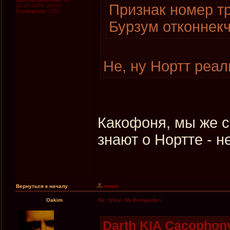
Признак номер тр
21.10.2009, 18:45
Сообщения:
2381
Бурзум отконнекч
Не, ну Нортт реал
Какофоня, мы же с
знают о Нортте - н
Вернуться к началу
Oakim
Re: Shine, My Boregarden
Darth KIA Cacophony