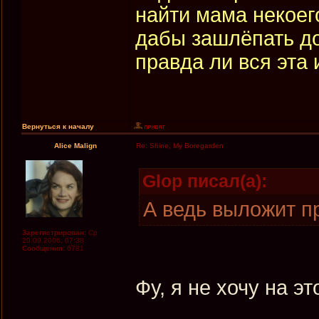
найти мама некоег
дабы зашлёпать до
правда ли вся эта 
Вернуться к началу
Alice Malign
Re: Shine, My Boregarden
Glop писал(а):
А ведь выложит пр
Зарегистрирован:
Ср
20.09.2006, 07:38
Сообщения:
6781
Фу, я не хочу на эт