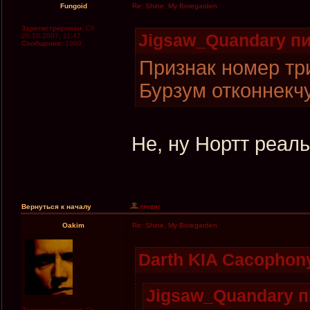
Fungoid
Re: Shine, My Boregarden
Зарегистрирован:
Сб
Jigsaw_Quandary пи
20.10.2007, 11:47
Сообщения:
1969
Признак номер три
Бурзум отконнекчу
Не, ну Нортт реаль
Вернуться к началу
Oakim
Re: Shine, My Boregarden
Darth KIA Cacophony
Jigsaw_Quandary п
Зарегистрирован:
Ср