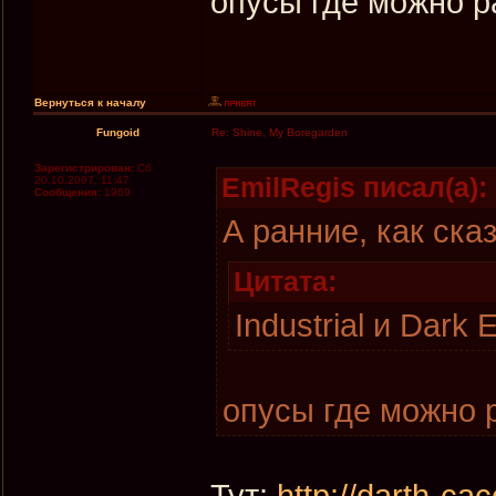
опусы где можно 
Вернуться к началу
Fungoid
Re: Shine, My Boregarden
Зарегистрирован:
Сб
EmilRegis писал(а):
20.10.2007, 11:47
Сообщения:
1969
А ранние, как ска
Цитата:
Industrial и Dark E
опусы где можно 
Тут:
http://darth-ca