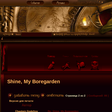
Shine, My Boregarden
Страница
2
из
2
[ Сообщений: 86 ]
Версия для печати
Автор
Chaplain Godefroy
Re: Shine, My Boregarden