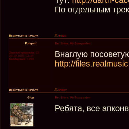
По отдельным трек
Вернуться к началу
Fungoid
Re: Shine, My Boregarden
Внаглую посоветую
Зарегистрирован:
Сб
20.10.2007, 11:47
Сообщения:
1969
http://files.realmusi
Вернуться к началу
Glop
Re: Shine, My Boregarden
Ребята, все апконв