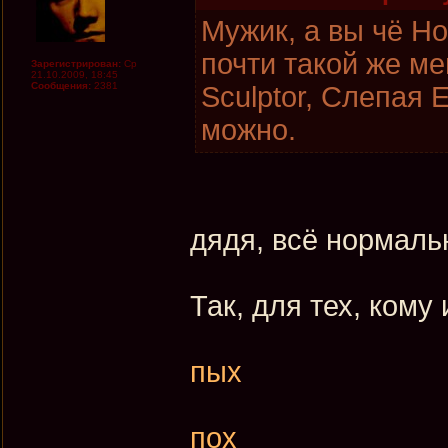
Мужик, а вы чё Но
почти такой же ме
Зарегистрирован:
Ср
21.10.2009, 18:45
Сообщения:
2381
Sculptor, Слепая 
можно.
дядя, всё нормаль
Так, для тех, кому
пых
пох