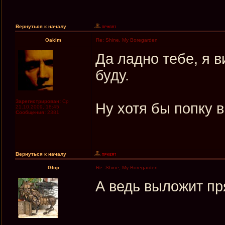
Вернуться к началу
Oakim
Re: Shine, My Boregarden
Да ладно тебе, я в
буду.
Зарегистрирован:
Ср
Ну хотя бы попку в
21.10.2009, 18:45
Сообщения:
2381
Вернуться к началу
Glop
Re: Shine, My Boregarden
А ведь выложит пря