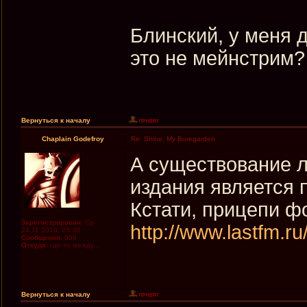
Блинский, у меня д
это не мейнстрим?
Вернуться к началу
Chaplain Godefroy
Re: Shine, My Boregarden
А существование 
издания является
Кстати, прицепи фо
Зарегистрирован:
Ср
http://www.lastfm.
24.11.2010, 23:38
Сообщения:
608
Откуда:
где-то между...
Вернуться к началу