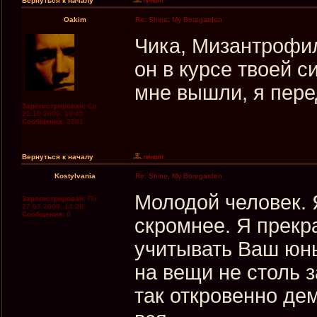
Вернуться к началу
Oakim
Re: Shine, My Boregarden
Чика, Мизантрофил 
он в курсе твоей с
мне вышли, я пере
Зарегистрирован:
Ср
21.10.2009, 18:45
Сообщения:
2381
Вернуться к началу
Kostylvania
Re: Shine, My Boregarden
Молодой человек. 
Зарегистрирован:
Пн
27.07.2009, 14:38
Сообщения:
6
скромнее. Я прекр
учитывать Ваш юны
на вещи не столь з
так откровенно де