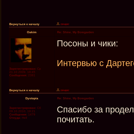
Вернуться к началу
Oakim
Re: Shine, My Boregarden
Посоны и чики:
Интервью с Дартег
Зарегистрирован:
Ср
21.10.2009, 18:45
Сообщения:
2381
Вернуться к началу
Dystopia
Re: Shine, My Boregarden
Спасибо за продел
Зарегистрирован:
Сб
09.10.2010, 19:21
Сообщения:
1479
почитать.
Откуда:
Hell