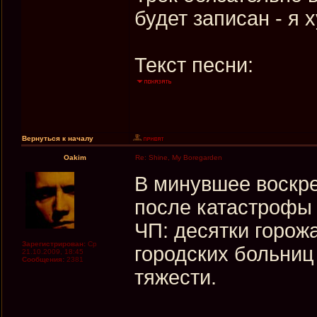
будет записан - я х
Текст песни:
Вернуться к началу
Oakim
Re: Shine, My Boregarden
В минувшее воскре
после катастрофы
ЧП: десятки горож
Зарегистрирован:
Ср
городских больниц
21.10.2009, 18:45
Сообщения:
2381
тяжести.