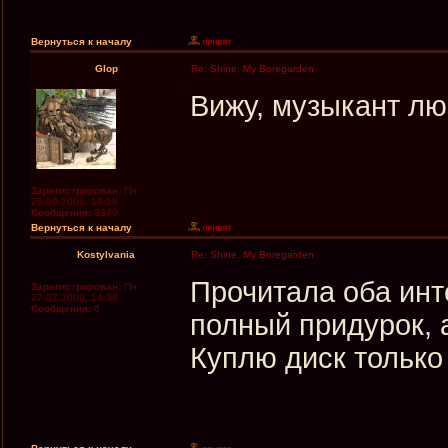
Вернуться к началу
Glop
Re: Shine, My Boregarden
Вижу, музыкант лю
Зарегистрирован:
Пн
25.09.2006, 18:18
Сообщения:
3379
Вернуться к началу
Kostylvania
Re: Shine, My Boregarden
Прочитала оба инт
Зарегистрирован:
Пн
27.07.2009, 14:38
Сообщения:
6
полный придурок, а
Куплю диск только 