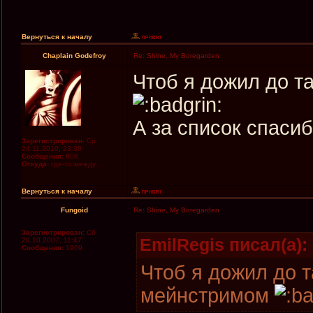
Вернуться к началу
Chaplain Godefroy
Re: Shine, My Boregarden
Чтоб я дожил до т
А за список спасиб
Зарегистрирован:
Ср
24.11.2010, 23:38
Сообщения:
608
Откуда:
где-то между...
Вернуться к началу
Fungoid
Re: Shine, My Boregarden
Зарегистрирован:
Сб
EmilRegis писал(а):
20.10.2007, 11:47
Сообщения:
1969
Чтоб я дожил до т
мейнстримом