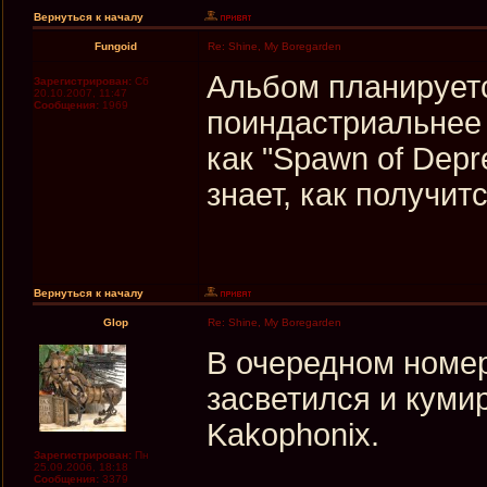
Вернуться к началу
Fungoid
Re: Shine, My Boregarden
Альбом планируетс
Зарегистрирован:
Сб
20.10.2007, 11:47
Сообщения:
1969
поиндастриальнее и
как "Spawn of Depr
знает, как получитс
Вернуться к началу
Glop
Re: Shine, My Boregarden
В очередном номер
засветился и куми
Kakophonix.
Зарегистрирован:
Пн
25.09.2006, 18:18
Сообщения:
3379