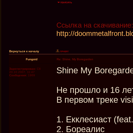
Ccылка на скачивание
http://doommetalfront.b
Вернуться к началу
Fungoid
Re: Shine, My Boregarden
Shine My Boregarde
Зарегистрирован:
Сб
20.10.2007, 11:47
Сообщения:
1969
Не прошло и 16 лет
В первом треке visi
1. Екклесиаст (feat.
2. Бореалис