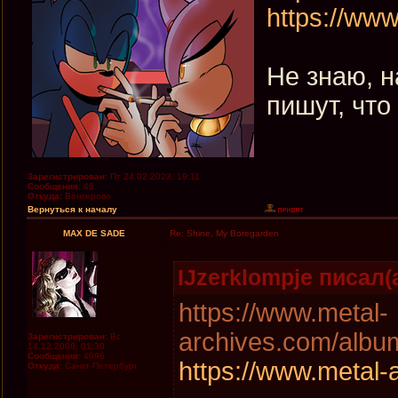
https://www
Не знаю, н
пишут, что
Зарегистрирован:
Пт 24.02.2023, 19:11
Сообщения:
46
Откуда:
Венгерово
Вернуться к началу
MAX DE SADE
Re: Shine, My Boregarden
IJzerklompje писал(а
https://www.metal-
archives.com/albu
Зарегистрирован:
Вс
14.12.2008, 01:30
Сообщения:
4996
https://www.metal-a
Откуда:
Санкт-Петербург