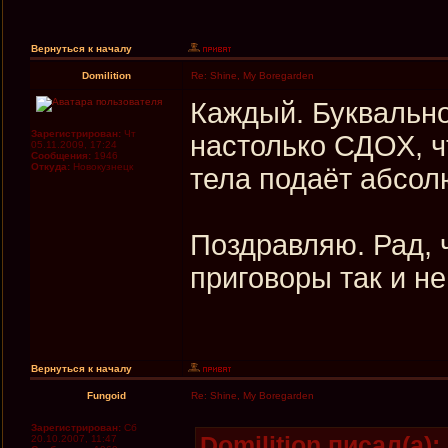
Вернуться к началу
Domilition
Re: Shine, My Boregarden
Каждый. Буквально
Зарегистрирован:
Чт
настолько СДОХ, чт
05.11.2009, 17:24
Сообщения:
1946
Откуда:
Новокузнецк
тела подаёт абсол
Поздравляю. Рад, 
приговоры так и н
Вернуться к началу
Fungoid
Re: Shine, My Boregarden
Зарегистрирован:
Сб
Domilition писал(а):
20.10.2007, 11:47