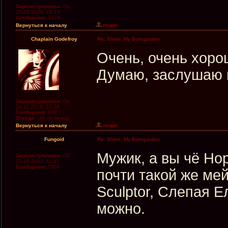
Зарегистрирован:
Пн
25.09.2006, 18:18
Сообщения:
3379
Вернуться к началу
Chaplain Godefroy
Re: Shine, My Boregarden
Очень, очень хоро
Думаю, заслушаю н
Зарегистрирован:
Ср
24.11.2010, 23:38
Сообщения:
608
Откуда:
где-то между...
Вернуться к началу
Fungoid
Re: Shine, My Boregarden
Мужик, а вы чё Нор
Зарегистрирован:
Сб
20.10.2007, 11:47
Сообщения:
1969
почти такой же ме
Sculptor, Слепая Е
можно.