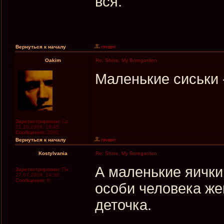
вся.
Вернуться к началу
Oakim
Re: Shine, My Boregarden
Маленькие сиськи -
Зарегистрирован:
Ср
21.10.2009, 18:45
Сообщения:
2381
Вернуться к началу
Kostylvania
Re: Shine, My Boregarden
А маленькие яички
Зарегистрирован:
Пн
27.07.2009, 14:38
Сообщения:
6
особи человека жен
деточка.