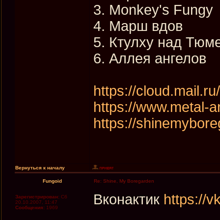
3. Monkey's Fungy
4. Марш вдов
5. Ктулху над Тюм
6. Аллея ангелов
https://cloud.mail
https://www.metal-a
https://shinemybore
Вернуться к началу
Fungoid
Re: Shine, My Boregarden
Вконактик
https://
Зарегистрирован:
Сб
20.10.2007, 11:47
Сообщения:
1969