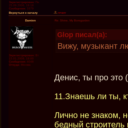
Зарегистрирован:
Пн
25.09.2006, 18:18
Сообщения:
3379
Вернуться к началу
Damien
Re: Shine, My Boregarden
Glop писал(а):
Вижу, музыкант л
Зарегистрирован:
Вт
15.01.2008, 18:00
Сообщения:
4048
Откуда:
Москва
Денис, ты про это 
11.Знаешь ли ты, 
Лично не знаком, н
бедный строитель 