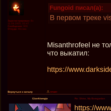
Fungoid писал(а):
В первом треке vis
Зарегистрирован:
Вс
11.09.2005, 02:47
Сообщения:
906
Откуда:
Москва
Misanthrofeel не т
что выкатил:
https://www.darksid
Вернуться к началу
IJzerklompje
Re: Shine, My Boregarden
https://www