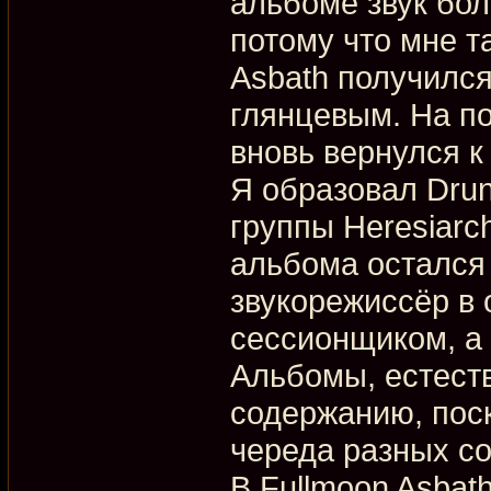
альбоме звук бол
потому что мне та
Asbath получился
глянцевым. На по
вновь вернулся к
Я образовал Drun
группы Heresiarch
альбома остался
звукорежиссёр в 
сессионщиком, а и
Альбомы, естест
содержанию, пос
череда разных с
В Fullmoon Asba