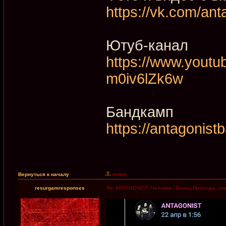
https://vk.com/an
Ютуб-канал
https://www.yout
m0iv6lZk6w
Бандкамп
https://antagonis
Вернуться к началу
resurgamresponses
Re: ANTAGONIST. Человек - Венец Природы, опас