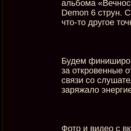
альбома «Вечност
Demon 6 струн. С
что-то другое то
Будем финиширов
за откровенные о
связи со слушате
заряжало энергие
Фото и видео с вк