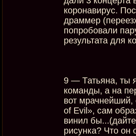
дали 3 концерта 
коронавирус. Пос
драммер (переезж
попробовали пару
результата для к
9 — Татьяна, ты
команды, а на п
вот мрачнейший,
of Evil», сам обр
винил бы...(дайт
рисунка? Что он 