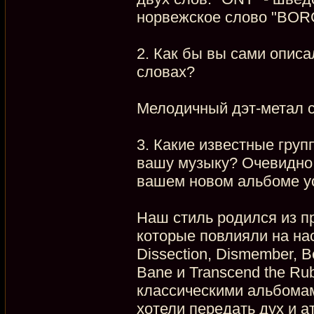
норвежское слово "BORG"
2. Как бы вы сами описа
словах?
Мелодичный дэт-метал с
3. Какие известные гру
вашу музыку? Очевидно,
вашем новом альбоме усл
Наш стиль родился из пр
которые повлияли на нас
Dissection, Dismember, B
Bane и Transcend the Ru
классическими альбомам
хотели передать дух и а