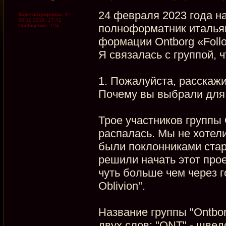
24 февраля 2023 года н
Зарегистрирован:
Вт
20.11.2018, 17:41
полноформатник итальян
Сообщения:
104
формации Ontborg «Follo
Я связалась с группой, 
1. Пожалуйста, расскажи
Почему вы выбрали для 
Трое участников группы 
распалась. Мы не хотели
были поклонниками стар
решили начать этот прое
чуть больше чем через 
Oblivion".
Название группы "Ontbor
двух слов: "ONT" - швед