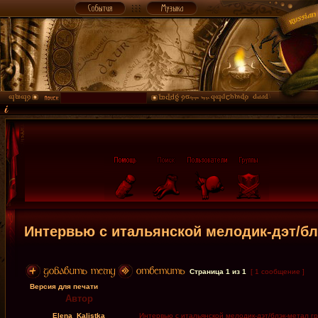
Интервью с итальянской мелодик-дэт/бл
Страница
1
из
1
[ 1 сообщение ]
Версия для печати
Автор
Elena_Kalistka
Интервью с итальянской мелодик-дэт/блэк-метал гр