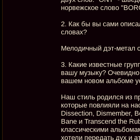
норвежское слово "BORG"
2. Как бы вы сами описа
словах?
Мелодичный дэт-метал с
3. Какие известные гру
вашу музыку? Очевидно,
вашем новом альбоме усл
Наш стиль родился из пр
которые повлияли на нас
Dissection, Dismember, B
Bane и Transcend the Ru
классическими альбомам
хотели передать дух и а