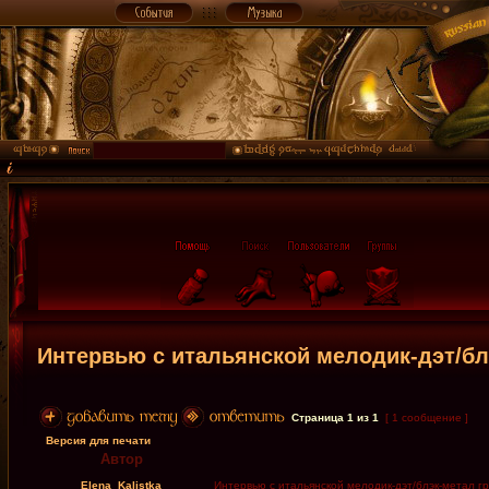
Интервью с итальянской мелодик-дэт/бл
Страница
1
из
1
[ 1 сообщение ]
Версия для печати
Автор
Elena_Kalistka
Интервью с итальянской мелодик-дэт/блэк-метал гр