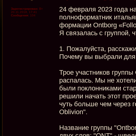
24 февраля 2023 года н
Зарегистрирован:
Вт
20.11.2018, 17:41
полноформатник итальян
Сообщения:
104
формации Ontborg «Follo
Я связалась с группой, 
1. Пожалуйста, расскажи
Почему вы выбрали для 
Трое участников группы 
распалась. Мы не хотели
были поклонниками стар
решили начать этот прое
чуть больше чем через 
Oblivion".
Название группы "Ontbor
двух слов: "ONT" - швед