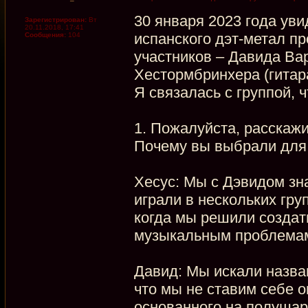
30 января 2023 года уви
Зарегистрирован:
Вт
20.11.2018, 17:41
испанского дэт-метал пр
Сообщения:
104
участников – Давида Вар
Хестормбринхера (гитар
Я связалась с группой, 
1. Пожалуйста, расскажи
Почему вы выбрали для 
Хесус: Мы с Дэвидом зна
играли в нескольких гру
когда мы решили создат
музыкальным проблема
Давид: Мы искали назван
что мы не ставим себе о
основанного на полушар