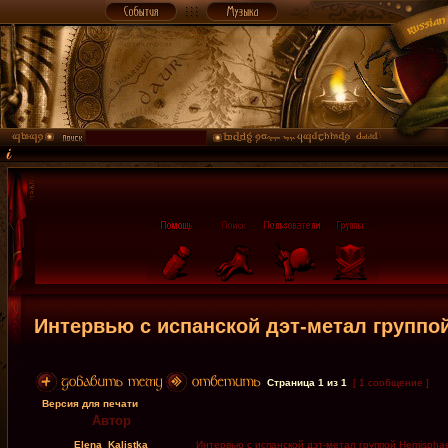
Интервью с испанской дэт-метал группо
Страница
1
из
1
[ 1 сообщение ]
Версия для печати
Автор
Elena_Kalistka
Интервью с испанской дэт-метал группой Hemispha