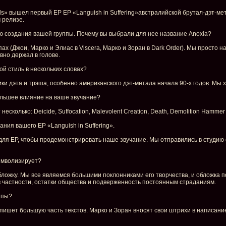
s» вышел первый ЕР ЕР «Languish in Suffering»австралийской брутал-дэт-мет
 релизе.
ию создания вашей группы. Почему вы выбрали для нее название Anoxia?
х (Джои, Марко и Элиас в Viscera, Марко и Зоран в Dark Order). Мы просто на
вно держал в голове.
ой стиль в нескольких словах?
и дэта и трэша, особенно американского дэт-метала начала 90-х годов. Мы хо
ольшее влияние на ваше звучание?
есколько: Deicide, Suffocation, Malevolent Creation, Death, Demolition Hammer 
ния вашего ЕР «Languish in Suffering».
для EP, чтобы продемонстрировать наше звучание. Мы отправились в студию
символизирует?
ложку. Мы все являемся большими поклонниками его творчества, и обложка 
", в частности, остатки общества и подверженность постоянным страданиям.
ппы?
ишет большую часть текстов. Марко и Зоран вносят свои штрихи в написание 