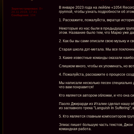
В январе 2023 года на лейбле «1054 Record
Зарегистрирован:
Вт
группой, чтобы узнать подробности об этом
20.11.2018, 17:41
Сообщения:
104
1. Расскажите, пожалуйста, вкратце истор
Некоторые из нас были в предыдущих группа
этом. Название было тем, что Марко уже да
2. Как бы вы сами описали свою музыку и св
Старая школа дэт-метала. Мы все поклонник
3. Какие известные команды оказали наиб
Слишком много, чтобы их упоминать, но вот н
4. Пожалуйста, расскажите о процессе созда
Мы написали несколько песен специально 
что вам понравится!
Кто является автором обложки, и что она 
Паоло Джирарди из Италии сделал нашу об
из заглавного трека "Languish In Suffering
5. Кто является главным композитором гру
Элиас пишет большую часть текстов, Джои п
командная работа.