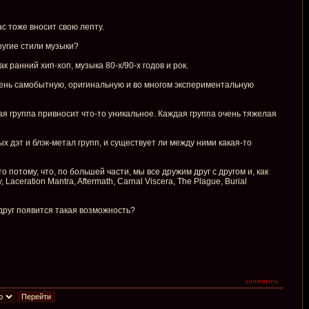
ас тоже вносит свою лепту.
ругие стили музыки?
 ранний хип-хоп, музыка 80-х/90-х годов и рок.
чень самобытную, оригинальную и во многом экспериментальную
ая группа привносит что-то уникальное. Каждая группа очень тяжелая
 дэт и блэк-метал групп, и существует ли между ними какая-то
отому, что, по большей части, мы все дружим друг с другом и, как
ceration Mantra, Aftermath, Carnal Viscera, The Plague, Burial
вдруг появится такая возможность?