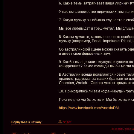
6. Какие темы затрагивает ваша лирика? К
У нас есть множество лирических тем, начи
7. Какую музыку вы обычно слушаете в сво
Мы все любим дэт и трэш-метал. Мы слушаем
8. Как вы думаете, каковы основные особе
музыку (например, Portal, Impetuous Ritual, U
Об австралийской сцене можно сказать одно
и имеет свой фирменный звук.
9. Как бы вы оценили текущую ситуацию на
конкуренция? Какие команды вы бы могли 
В Австралии всегда появляются новые талан
правило, радуемся за наших братьев по дэт-
Chamber, Wretch... Список можно продолжат
10. Приходилось ли вам когда-нибудь играт
Пока нет, но мы бы хотели. Мы бы хотели сы
https://www.facebook.com/AnoxiaDM
Вернуться к началу
Показать сообщ