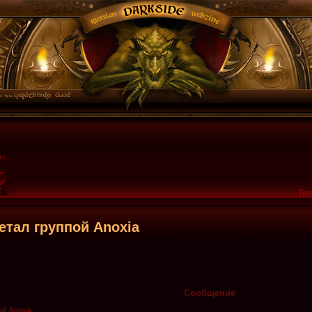
Тек
етал группой Anoxia
Сообщение
ой Anoxia