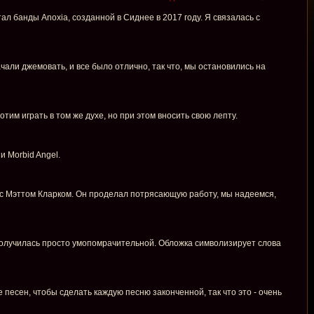
ал банды Anoxia, созданной в Сиднее в 2017 году. Я связалась с
чали джемовать, и все было отлично, так что, мы остановились на
тим играть в том же духе, но при этом вносить свою лепту.
и Morbid Angel.
 с Мэттом Кларком. Он проделал потрясающую работу, мы надеемся,
получилась просто умопомрачительной. Обложка символизирует слова
песен, чтобы сделать каждую песню законченной, так что это - очень