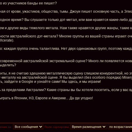
то из участников банды ее пишет?
ная от крови, ужастиков, общества, тьмы. Джоуи пишет основную часть, а Эли
бодное время? Вы слушаете только дэт-метал, или вам нравятся какие-либо д
 и другие виды тяжелого метала. Нам также нравятся другие жанры, такие как
нности австралийского дэт-метала? Многие группы из вашей страны играют о
lcerate).
: каждая группа очень талантлива. Нет двух одинаковых групп, поэтому кажд
 современной австралийской экстремальной сцене? Много ли появляется новых
выделить?
ты, я не считаю здешнюю металлическую сцену слишком конкурентной, но это п
металлу на австралийской сцене. Я бы выделил (без особого порядка) Misery, La
ь, зайдите в Google и узнайте сами! Мы здесь, и мы играем!
ь за пределами Австралии? Какие страны вы бы хотели посетить, если у вас 
грать в Японии, НЗ, Европе и Америке... Да где угодно!
ения за:
Поле сортировки