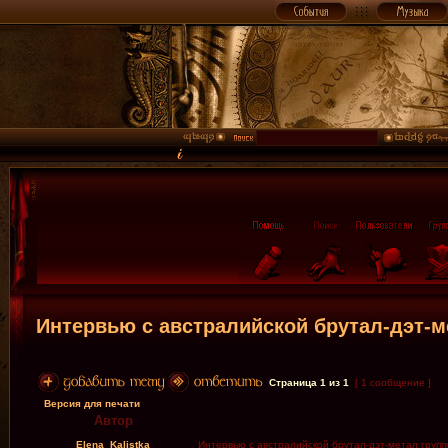
Интервью с австралийской брутал-дэт-м
Страница
1
из
1
[ 1 сообщение ]
Версия для печати
Автор
Elena_Kalistka
Интервью с австралийской брутал-дэт-метал групп