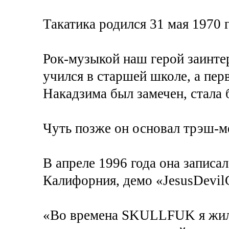
Такатика родился 31 мая 1970 г
Рок-музыкой наш герой заинтер
учился в старшей школе, а пер
Накадзима был замечен, стала б
Чуть позже он основал трэш-ме
В апреле 1996 года она записал
Калифорния, демо «JesusDevilG
«Во времена SKULLFUK я жил 