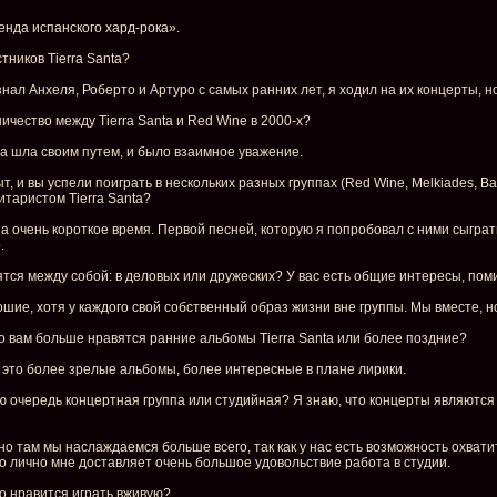
генда испанского хард-рока».
стников Tierra Santa?
знал Анхеля, Роберто и Артуро с самых ранних лет, я ходил на их концерты, н
ничество между Tierra Santa и Red Wine в 2000-х?
па шла своим путем, и было взаимное уважение.
 и вы успели поиграть в нескольких разных группах (Red Wine, Melkiades, Barra
итаристом Tierra Santa?
а очень короткое время. Первой песней, которую я попробовал с ними сыграть 
.
ятся между собой: в деловых или дружеских? У вас есть общие интересы, по
шие, хотя у каждого свой собственный образ жизни вне группы. Мы вместе, н
о вам больше нравятся ранние альбомы Tierra Santa или более поздние?
, это более зрелые альбомы, более интересные в плане лирики.
ервую очередь концертная группа или студийная? Я знаю, что концерты являют
менно там мы наслаждаемся больше всего, так как у нас есть возможность охва
о лично мне доставляет очень большое удовольствие работа в студии.
го нравится играть вживую?