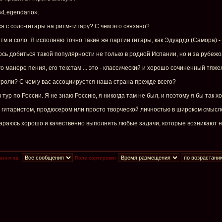
 «Legendario».
я с соло-гитары на ритм-гитару? С чем это связано?
итм и соло. Я исполняю точно такие же партии гитары, как Эдуардо (Самора) -
алось добиться такой популярности не только в родной Испании, но и за рубеж
о манере пения, его текстам ... это - классический и хорошо сочиненный тяже
троли? С чем у вас ассоциируется наша страна прежде всего?
 тур по России. Я не знаю Россию, я никогда там не был, и поэтому я бы так хо
ь: гитаристом, продюсером или просто творческой личностью в широком смысл
стараюсь хорошо и качественно выполнять любые задачи, которые возникают н
ения за:
Поле сортировки