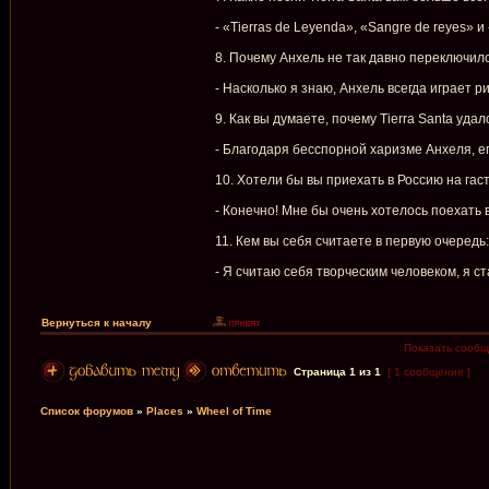
- «Tierras de Leyenda», «Sangre de reyes» и
8. Почему Aнхель не так давно переключилс
- Насколько я знаю, Анхель всегда играет р
9. Как вы думаете, почему Tierra Santa уд
- Благодаря бесспорной харизме Анхеля, ег
10. Хотели бы вы приехать в Россию на гас
- Конечно! Мне бы очень хотелось поехать в
11. Кем вы себя считаете в первую очеред
- Я считаю себя творческим человеком, я 
Вернуться к началу
Показать сообщ
Страница
1
из
1
[ 1 сообщение ]
Список форумов
»
Places
»
Wheel of Time