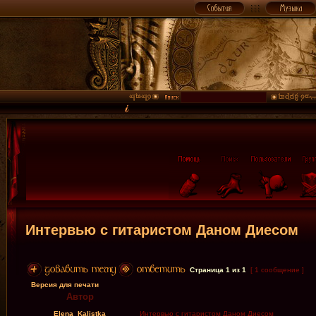
Интервью с гитаристом Даном Диесом
Страница
1
из
1
[ 1 сообщение ]
Версия для печати
Автор
Elena_Kalistka
Интервью с гитаристом Даном Диесом