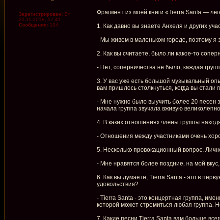
Фрагмент из моей книги «Tierra Santa — ле
Зарегистрирован:
Вт
20.11.2018, 17:41
Сообщения:
104
1. Как давно вы знаете Анхеля и других уча
- Мы живем в маленьком городе, поэтому я 
2. Как вы считаете, было ли какое-то сопер
- Нет, соперничества не было, каждая груп
3. У вас уже есть большой музыкальный опыт,
вам пришлось столкнуться, когда вы стали г
- Мне нужно было выучить более 20 песен з
начала группа звучала вживую великолепно
4. В каких отношениях члены группы наход
- Отношения между участниками очень хоро
5. Несколько провокационный вопрос. Личн
- Мне нравятся более поздние, на мой вкус
6. Как вы думаете, Tierra Santa - это в п
удовольствия?
- Tierra Santa - это концертная группа, и
которой может стремиться любая группа. Н
7. Какие песни Tierra Santa вам больше все