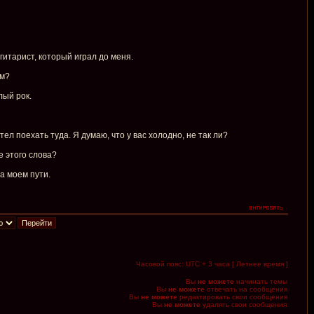
 гитарист, который играл до меня.
ом?
лый рок.
тел поехать туда. Я думаю, что у вас холодно, не так ли?
е этого слова?
а моем пути.
Часовой пояс: UTC + 3 часа [ Летнее время ]
Вы
не можете
начинать темы
Вы
не можете
отвечать на сообщения
Вы
не можете
редактировать свои сообщения
Вы
не можете
удалять свои сообщения