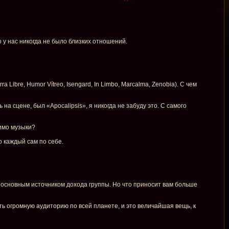
о у нас никогда не было близких отношений.
 Libre, Humor Vítreo, Isengard, In Limbo, Marcalma, Zenobia). С чем
на сцене, был «Apocalipsis», я никогда не забуду это. С самого
мимо музыки?
о каждый сам по себе.
ся основным источником дохода группы. Но что приносит вам больше
тить огромную аудиторию по всей планете, и это величайшая вещь, к