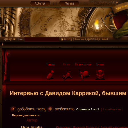
Интервью с Давидом Каррикой, бывшим у
Страница
1
из
1
[ 1 сообщение ]
Версия для печати
Автор
Elena_Kalistka
Интервью с Давидом Каррикой, бывшим ударником T