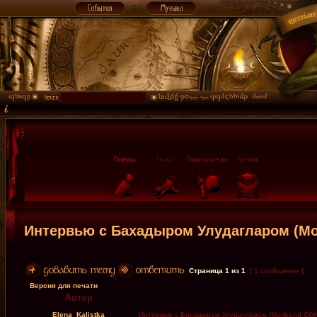
Интервью с Бахадыром Улудагларом (Mori
Страница
1
из
1
[ 1 сообщение ]
Версия для печати
Автор
Elena_Kalistka
Интервью с Бахадыром Улудагларом (Moribund Obliv