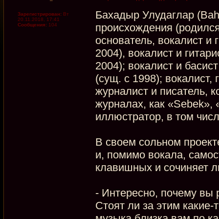
Бахадыр Улудаглар (Baha
Зарегистрирован:
Вт
20.11.2018, 17:41
происхождения (родился 
Сообщения:
104
основатель, вокалист и 
2004), вокалист и гитар
2004); вокалист и басис
(сущ. с 1998); вокалист, 
журналист и писатель, к
журналах, как «Sebek», 
иллюстратор, в том чис
В своем сольном проект
и, помимо вокала, самос
клавишных и сочиняет л
- Интересно, почему вы
Стоят ли за этим какие-
музыка близка вам по к