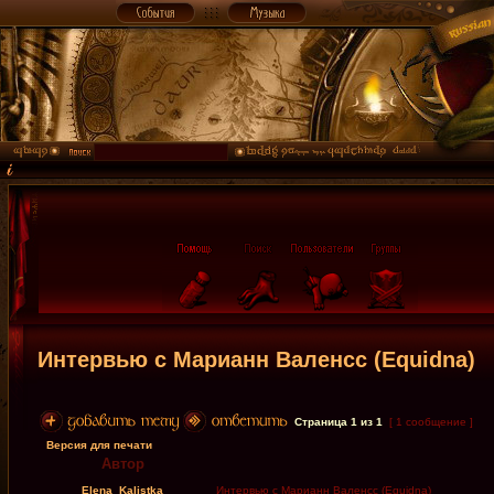
Интервью с Марианн Валенсс (Equidna)
Страница
1
из
1
[ 1 сообщение ]
Версия для печати
Автор
Elena_Kalistka
Интервью с Марианн Валенсс (Equidna)