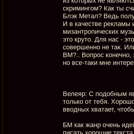
из которых не являютс
скримингом? Как ты сч
Блэк Метал? Ведь полу
И в качестве рекламы 
мизантропических музы
это круто. Для нас - э
совершенно не так. Или
BM?.. Вопрос конечно, 
но все-таки мне интер
Велеяр: С подобным я
только от тебя. Хорошо
вводных хватает, чтобы
БМ как жанр очень иде
писать хорошие текста