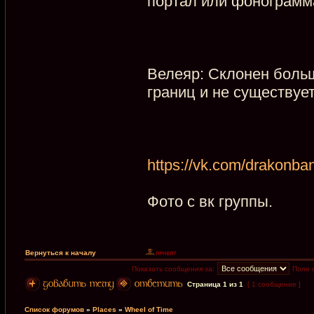
портал или фонограмм
Велеяр: Склонен больше
границ и не существуе
https://vk.com/drakonba
Фото с вк группы.
Вернуться к началу
Показать сообщения за:
Поле 
Страница
1
из
1
[ 1 сообщение ]
Список форумов
»
Places
»
Wheel of Time