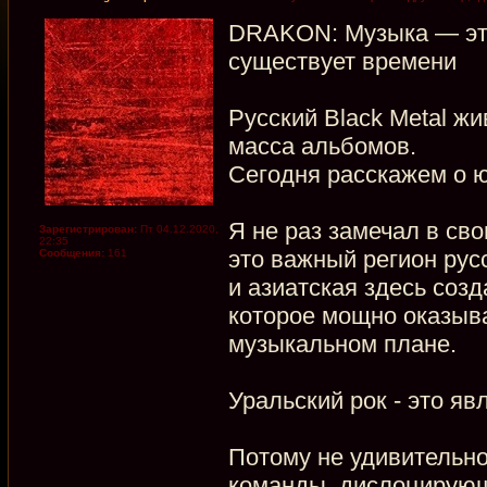
DRAKON: Музыка — это 
существует времени
Русский Black Metal ж
масса альбомов.
Сегодня расскажем о 
Я не раз замечал в сво
Зарегистрирован:
Пт 04.12.2020,
22:35
это важный регион рус
Сообщения:
161
и азиатская здесь соз
которое мощно оказыва
музыкальном плане.
Уральский рок - это яв
Потому не удивительно
команды, дислоцирующ