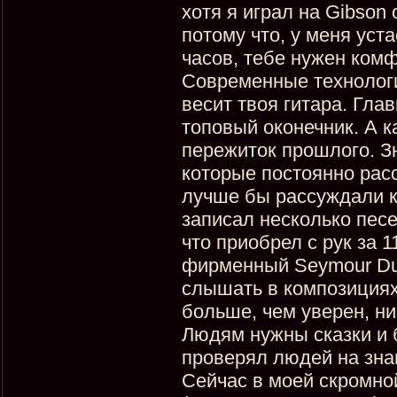
хотя я играл на Gibson
потому что, у меня уст
часов, тебе нужен комфо
Современные технологии
весит твоя гитара. Гла
топовый оконечник. А к
пережиток прошлого. З
которые постоянно расс
лучше бы рассуждали к
записал несколько пес
что приобрел с рук за 1
фирменный Seymour Du
слышать в композициях 
больше, чем уверен, ник
Людям нужны сказки и 
проверял людей на знан
Сейчас в моей скромной