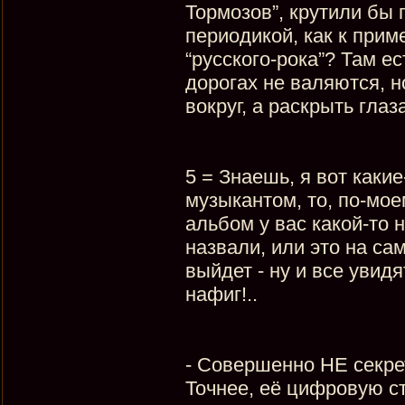
Тормозов”, крутили бы 
периодикой, как к прим
“русского-рока”? Там е
дорогах не валяются, но
вокруг, а раскрыть глаз
5 = Знаешь, я вот каки
музыкантом, то, по-мое
альбом у вас какой-то 
назвали, или это на са
выйдет - ну и все увидят
нафиг!..
- Совершенно НЕ секре
Точнее, её цифровую ст