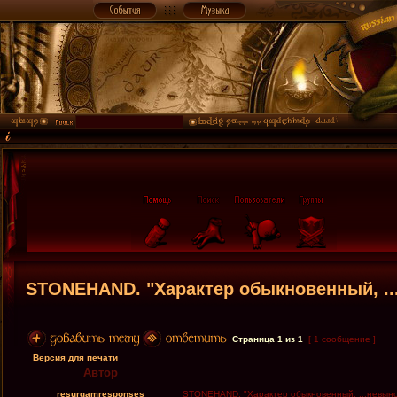
STONEHAND. "Характер обыкновенный, .
Страница
1
из
1
[ 1 сообщение ]
Версия для печати
Автор
resurgamresponses
STONEHAND. "Характер обыкновенный, ...невын