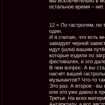
мы исключительно в мо
остальное время – нет.
12 = По гастролям, по
один.
И я считаю, что есть 
завидует черной завист
идут (шли) вашим путё
которые ездили по заг
фестивалях, и это дал
В чем вопрос. А вы ста
насчёт вашей гастроль
музыкантов? Что-то та
Это раз. А второе - в
или это уже давно в п
Третье. На всех матер
Антарктиду, а вот авст