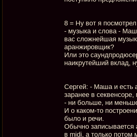
8 = Ну вот я посмотре
- музыка и слова - Маш
вас сложнейшая музыка
аранжировщик?
Или это саундпродюсер
наикрутейший вклад, ну
Сергей: - Маша и есть
заранее в секвенсоре,
- ни больше, ни меньш
И о каком-то построен
было и речи.
Обычно записывается а
в midi, а только потом