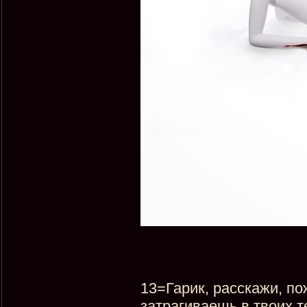
13=Гарик, расскажи, по
затрагиваешь в твоих те