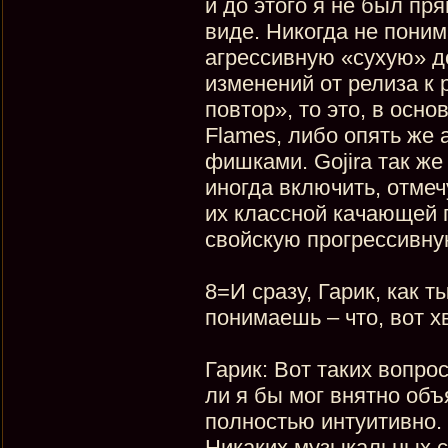
и до этого я не был пр
виде. Никогда не поним
агрессивную «сухую» д
изменений от релиза к 
повтор», то это, в осно
Flames, либо опять же
фишками. Gojira так же 
иногда включить, отмечу 
их классной качающей г
свойскую прогрессивну
8=И сразу, Гарик, как т
понимаешь – что, вот х
Гарик: Вот таких вопро
ли я бы мог внятно объ
полностью интуитивно. 
Никаких музыкальных ст