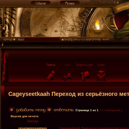
Cageyseetkaah Переход из серьёзного мет
Страница
1
из
1
[ 1 сообщение ]
Версия для печати
Автор
resurgamresponses
Cageyseetkaah Переход из серьёзного метала в 