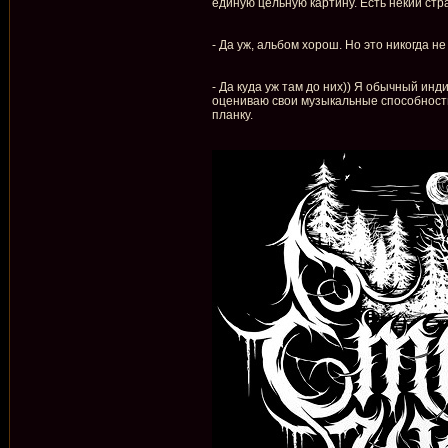
единую цельную картину. Есть некий стра
- Да уж, альбом хорош. Но это никогда н
- Да куда уж там до них)) Я обычный ин
оцениваю свои музыкальные способности.
планку.