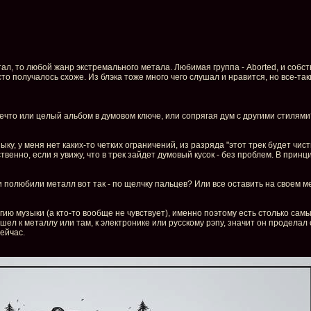
ал, то любой жанр экстремального метала. Любимая группа - Aborted, и собств
о получалось схоже. Из блэка тоже много чего слушал и нравится, но все-таки
нечто или целый альбом в думовом ключе, или сопрягая дум с другими стилями
ыку, у меня нет каких-то четких ограничений, из разряда "этот трек будет чис
енно, если я увижу, что в трек зайдет думовый кусок - без проблем. В принци
и полюбили металл вот так - по щелчку пальцев? Или все оставить на своем м
агию музыки (а кто-то вообще не чувствует), именно поэтому есть столько са
ишел к металлу или там, к электронике или русскому рэпу, значит он проделал
ейчас.