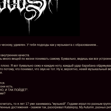
о чесноку, удивлен. У тебя подходы как у музыканта с образованием...
 внутренних качеств.
много вещей по жизни понимать самому. Буквально, видишь как все устроено
плохо. Я вот буквально сижу и каждую ноту, каждый удар барабана обдумываю,
 потому, что понимал, что звук не тот. Ну и, вероятно, некий музыкальный вк
е.
тся.
они есть.
ДНО, И ТАК ПОЙДЕТ".
чки?
осчитать, то я лет 17 уже занимаюсь "музыкой". Годами играл по разным групп
ленные достижения - скажем так, разогревал Katalepsy, My Autumn, разных реб