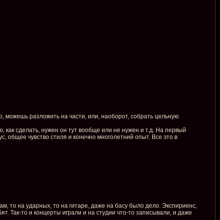
, можешь разложить на части, или, наоборот, собрать цельную
 как сделать, нужен он тут вообще или не нужен и т.д. На первый
ус, общее чувство стиля и конечно многолетний опыт. Все это в
ам, то на ударных, то на гитаре, даже на басу было дело. Экспириенс,
ят. Так-то и концерты играли и на студии что-то записывали, и даже