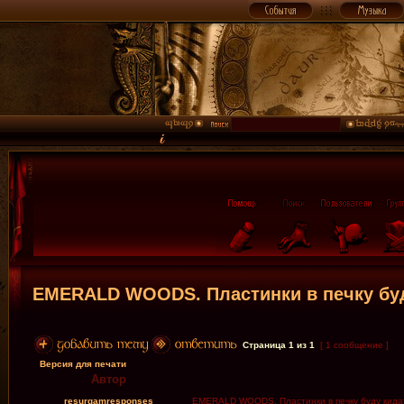
EMERALD WOODS. Пластинки в печку буд
Страница
1
из
1
[ 1 сообщение ]
Версия для печати
Автор
resurgamresponses
EMERALD WOODS. Пластинки в печку буду кидать