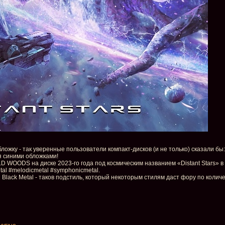
ложку - так уверенные пользователи компакт-дисков (и не только) сказали бы:
я синими обложками!
LD WOODS на диске 2023-го года под космическим названием «Distant Stars» 
tal #melodicmetal #symphonicmetal.
h Black Metal - таков подстиль, который некоторым стилям даст фору по колич