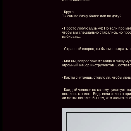
- Круто.
Ты сам по блэку более или по дэту?
- Просто люблю музыку)) Но если про мет
чтобы мы специально старались, но прост
выбирать...
- Странный вопрос, ты бы смог сыграть 
- Мог бы, вопрос зачем? Когда я пишу муз
огромный набор инструментов. Соответств
- Как ты считаешь, стоило ли, чтобы люд
- Каждый человек по своему чувствует м
осталось как есть. Ведь если человек пр
ли метал остался бы тем, чем является с