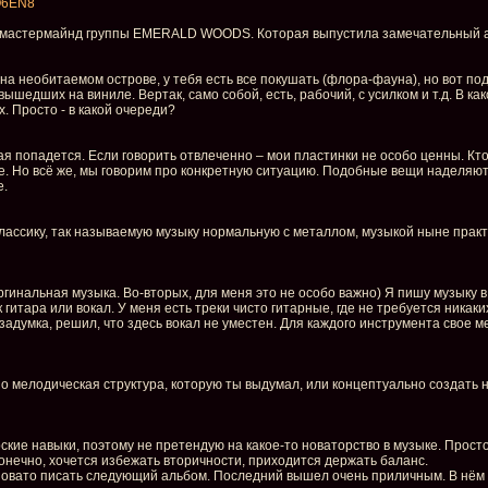
PO6EN8
н мастермайнд группы EMERALD WOODS. Которая выпустила замечательный альб
 на необитаемом острове, у тебя есть все покушать (флора-фауна), но вот под
 вышедших на виниле. Вертак, само собой, есть, рабочий, с усилком и т.д. В ка
. Просто - в какой очереди?
рвая попадется. Если говорить отвлеченно – мои пластинки не особо ценны. Кт
е. Но всё же, мы говорим про конкретную ситуацию. Подобные вещи наделяют
е.
классику, так называемую музыку нормальную с металлом, музыкой ныне прак
 маргинальная музыка. Во-вторых, для меня это не особо важно) Я пишу музык
гитара или вокал. У меня есть треки чисто гитарные, где не требуется никаких
задумка, решил, что здесь вокал не уместен. Для каждого инструмента свое 
но мелодическая структура, которую ты выдумал, или концептуально создать
кие навыки, поэтому не претендую на какое-то новаторство в музыке. Просто д
Конечно, хочется избежать вторичности, приходится держать баланс.
овато писать следующий альбом. Последний вышел очень приличным. В нём вс