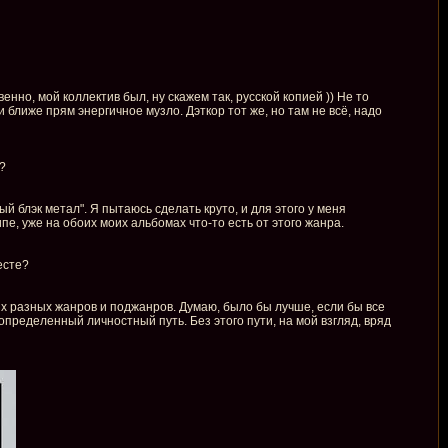
енно, мой коллектив был, ну скажем так, русской копией )) Не то
 ближе прям энергичное музло. Дэткор тот же, но там не всё, надо
?
тый блэк метал". Я пытаюсь сделать круто, и для этого у меня
пе, уже на обоих моих альбомах что-то есть от этого жанра.
есте?
мых разных жанров и поджанров. Думаю, было бы лучше, если бы все
 определенный личностный путь. Без этого пути, на мой взгляд, вряд