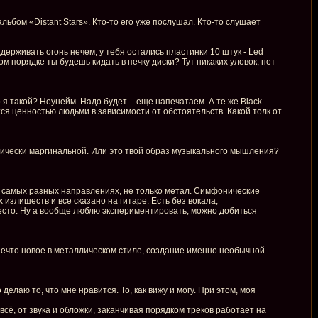
ом «Distant Stars». Кто-то его уже послушал. Кто-то слушает
держивать огонь нечем, у тебя остались пластинки 10 штук - Led
ком порядке ты будешь кидать в печку диски? Тут никаких уловок, нет
о я такой? Ноунейм. Надо будет – еще напечатаем. А те же Black
ся ценностью людьми в зависимости от обстоятельств. Какой толк от
тически маргинальной. Или это твой образ музыкального мышления?
у в самых разных направлениях, не только метал. Симфонические
 излишеств и все сказано на гитаре. Есть без вокала,
место. Ну а вообще люблю экспериментировать, можно добиться
 нечто новое в металлическом стиле, создание именно необычной
елаю то, что мне нравится. То, как вижу и могу. При этом, моя
ё, от звука и обложки, заканчивая порядком треков работает на