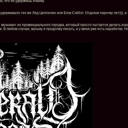
х, что не удержишь планку.
е удерживало тех же Лед Цеппелин или Блэк Сэббэт. Отдохни парочку лет))), а 
ди музыкант из провинциального городка, который просто пытается делать хо
 В любом случае, музыку я продолжу писать, и у меня уже есть наработки. Н