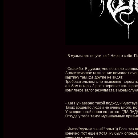
- В музыкалке не учился? Ничего себе. П
- Спасибо. Я думаю, мне повезло с рядом
Аналитическое мышление помогает очень 
картину там, где другие не видят.
Требовательность не позволяют сделать 
альбом гитары 3 раза переписывал просто
комплексе залог результата в моем случа
- Ха! Ну наверно такой подход и чувствуе
Таких вощемто людей не очень много, но 
У каждого свой порог вот этого - "ДА ЛА
Откуда у тебя такие музыкальные привы
- Имею "музыкальный" опыт )) Если так п
конечно, тот еще)) Хотя, ну были опреде
клипы пытались.