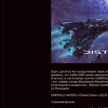
Еще с десяток лет назад покажи такую об
времена, что лэйбл NBR прямо увлекалс
И кстати, я так полагаю, контент EMERA
- вот такими тэгами #blackmetal #deathme
Если короче и конкретнее - Melodic Deat
(с) Resurgam
EMERALD WOODS «Distant Stars» (2023)
Слушаем музыку.