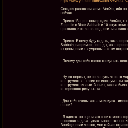
https://www.youtube.com/watch?v=vRJi4
Сегодня разговариваем с VenXor, ибо о
сейчас.
- Привет! Вопрос номер один. VenXor, ты
Zeppelin с Black Sabbath и 10 штук твоих
приколов, и желания подловить на словах
- Привет. В печку буду кидать, какая пе
Sabbath, например, легенды, явно ценне
их цены, если ты умрешь на этом остров
- Почему для тебя важно соединять нео
- Ну, во-первых, не соглашусь, что это
инструменты – такие же инструменты как 
инструментальные. Значит, такова была 
интересного результата.
- Для тебя очень важна мелодика - имен
песни?
- Я адекватно оцениваю свои композиторс
основная задача - делать качественно. 
Вообще, если честно, мне сейчас страшн