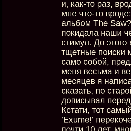
и, как-то раз, вр
мне что-то вроде:
альбом The Saw?"
покидала наши ч
стимул. До этого 
тщетные поиски 
само собой, пре
меня весьма и ве
месяцев я написа
сказать, по стар
дописывал перед 
Кстати, тот самы
'Exume!' перекоче
почти 10 лет, мн