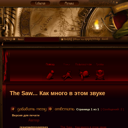
The Saw... Как много в этом звуке
Страница
1
из
1
[ Сообщений: 2 ]
Версия для печати
Автор
resurgamresponses
The Saw... Как много в этом звуке