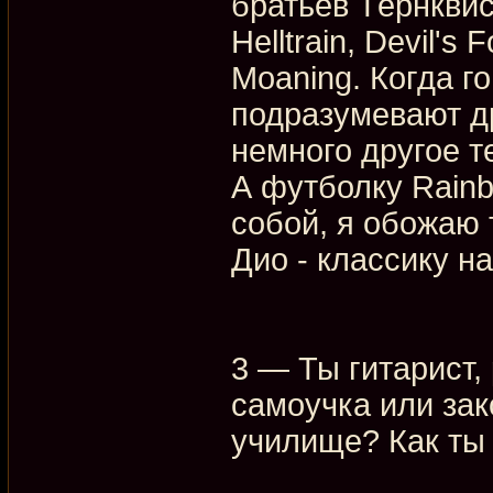
братьев Тёрнквист
Helltrain, Devil'
Moaning. Когда г
подразумевают др
немного другое т
А футболку Rainb
собой, я обожаю 
Дио - классику на
3 — Ты гитарист, 
самоучка или зак
училище? Как ты 