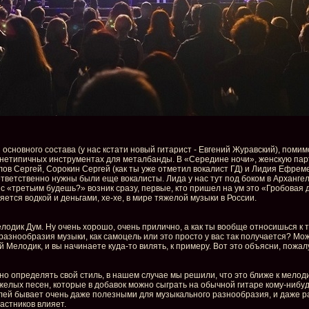
з основного состава (у нас кстати новый гитарист - Евгений Журавский), пом
бо нетипичных инструментах для металбанды. В «Середине ночи», женскую пар
елов Сергей, Сорокин Сергей (как ты уже отметил вокалист ГД) и Лидия Ефреме
ответственно нужны были еще вокалисты. Лида у нас тут под боком в Архангел
зис «третьим будешь?» возник сразу, первые, кто пришел на ум это «Гробовая
ряется водкой и деньгами, хе-хе, в мире тяжелой музыки в России.
елодик Дум. Ну очень хорошо, очень прилично, а как ты вообще относишься к т
разнообразия музыки, как самоцель или это просто у вас так получается? М
 Мелодик, и вы начинаете куда-то вилять, к примеру. Вот это объясни, пожал
но определять свой стиль, в нашем случае мы решили, что это ближе к мелод
елых песен, которые в добавок можно сыграть на обычной гитаре кому-нибудь
илей бывает очень даже полезными для музыкального разнообразия, и даже ра
астников влияет.