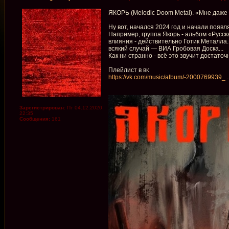
ЯКОРЬ (Melodic Doom Metal). «Мне даже 
Ну вот, начался 2024 год и начали появ
Например, группа Якорь - альбом «Русск
влияния - действительно Готик Металла. 
всякий случай — ВИА Гробовая Доска...
Как ни странно - всё это звучит достато
Плейлист в вк
https://vk.com/music/album/-2000769939_ 
Зарегистрирован:
Пт 04.12.2020,
22:35
Сообщения:
161