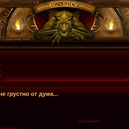
Тек
е грустно от дума...
Сообщение
но от дума...