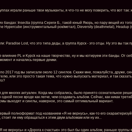
группах играли раньше твои музыканты, я что-то не могу поверить, что вот так
х бандах: Insectia (группа Сереги Б., такой юный Якорь, но пару вещей из тог
e Hypercube (инструментальный рок/метал), Dieversity (deathmetal), Headup (m
и: Paradise Lost, что это типа деды, а группа Курск - это отцы. Ну это вы так 
 влияние PL и Kypck на наше творчество, ну и мы котируем эти банды. От себя 
 момент и начались первые демки.
, по 2017 год вы записали около 12 синглов. Скажи мне, пожалуйста, друже, си
ю, или это просто такая тема, что нужно выпускать материал, и так сказат
го?
л для многих актуален. Когда мы собрались, было принято сознательное решен
 одной песне вроде как легче, чем создавать альбом. Сейчас, как никак третий
омы выходят и синглы, наверное, это самый оптимальный вариант.
 первый полноформат под названием «Я не вернусь», как-то его охарактеризуй
 стоит ли ему обращаться к этим двум альбомам или ну их...
«Я не вернусь» и «Дорога к счастью» это был бы один альбом, раньше группы 