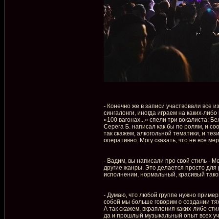
- Конечно же в записи участвовали все и
сингалонги, иногда играем на каких-ли
«100 вагонах...» спели три вокалиста: Б
Серега Б. написал как бы по ролям, и со
так скажем, алкогольной тематики, и те
оперативно. Могу сказать, что не все ме
- Вадим, вы написали про свой стиль - М
другие жанры. Это делается просто для 
исполнении, нормальный, красивый такой
- Думаю, что любой группе нужно пример
собой мы больше говорим о создании тяж
А так скажем, вкрапления каких-либо ст
да и прошлый музыкальный опыт всех уч