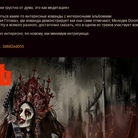
не грустно от дума, это как медитация»
ляться какие-то интересные команды с интересными альбомами.
ая Готика», где команда демонстрирует как они сами отмечают, Мелодик Doom
Ну и всякого разного, достаточно сказать, что в одном из треков участвует в
чно интересно, по-новому, как минимум интригующе.
... 3d682ed055