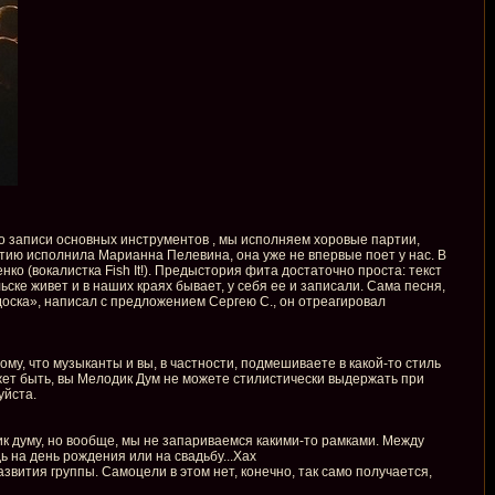
имо записи основных инструментов , мы исполняем хоровые партии,
тию исполнила Марианна Пелевина, она уже не впервые поет у нас. В
нко (вокалистка Fish It!). Предыстория фита достаточно проста: текст
ьске живет и в наших краях бывает, у себя ее и записали. Сама песня,
 доска», написал с предложением Сергею С., он отреагировал
ому, что музыканты и вы, в частности, подмешиваете в какой-то стиль
ожет быть, вы Мелодик Дум не можете стилистически выдержать при
уйста.
ик думу, но вообще, мы не запариваемся какими-то рамками. Между
 на день рождения или на свадьбу...Хах
звития группы. Самоцели в этом нет, конечно, так само получается,