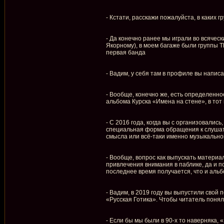
- Кстати, расскажи пожалуйста, в каких 
- Да конечно ранее мы играли во всячески
Якорному), в моем багаже были группы Th
первая банда
- Вадим, у себя там в профиле вы написал
- Вообще, конечно же, есть определенное
альбома Курска «Имена на стене», в тот
- С 2016 года, когда вы с организовались
специальная форма обращения к слушател
смысла или всё-таки именно музыкально
- Вообще, вопрос как выпускать материа
привлечения внимания в паблике, да и по
последнее время получается, что и альб
- Вадим, в 2019 году вы выпустили свой
«Русская Готика». Чтобы читатель понял,
- Если бы мы были в 90-х то наверняка, 