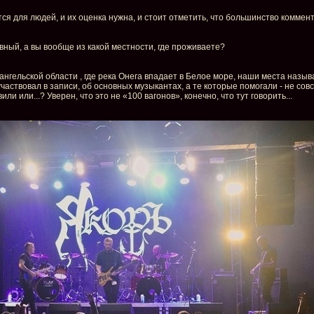
тся для людей, и их оценка нужна, и стоит отметить, что большинство комм
авный, а вы вообще из какой местности, где проживаете?
хангельской области , где река Онега впадает в Белое море, наши места назы
участвовал в записи, об основных музыкантах, а те которые помогали - не сов
и или...? Уверен, что это не «100 вагонов», конечно, что тут говорить...