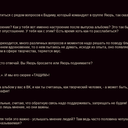
иться с рядом вопросов к Вадиму, который командует в группе Якорь, так сказ
троение? Как у тебя вот именно настроение после выпуска альбома? Это так быв
 опустошение. У тебя как с этим? Есть время хоть как-то расслабиться?
е приходится, много различных вопросов и моментов надо решать по поводу 
ннем вдохновении, то о нем пытаюсь не думать, исходя из опыта, оно появляе
 в сфере творчества, теряется вкус.
осто отвечай. Вы Якорь бросаете или Якорь поднимаете?
..». И мы его скорее «ТАЩИМ»!
 альбом у вас в ВК, и как ты считаешь, как творческий человек, - а может быт
нафиг!
льные, считаю, что обратную связь надо поддерживать, запрещать не будем! 
о лишь мнение, но они важны.
для тебя это важно - услышать мнение людей? Там ведь часто половина чепух
к называемая?