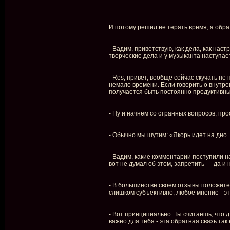
И потому решил не терять время, а обрат
- Вадим, приветствую, как дела, как нас
творческие дела и у музыканта наступает
- Res, привет, вообще сейчас скучать н
немало времени. Если говорить о внутре
получается быть постоянно продуктивным
- Ну и начнём со странных вопросов, пр
- Обычно мы шутим: «Якорь идет на дно.
- Вадим, какие комментарии поступили на
вот не думал об этом, запретить — да и 
- В большинстве своем отзывы положите
слишком субъективно, любое мнение - эт
- Вот принципиально. Ты считаешь, что 
важно для тебя - эта обратная связь та