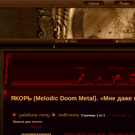
ЯКОРЬ (Melodic Doom Metal). «Мне даже н
Страница
1
из
1
[ Сообщений: 3 ]
Версия для печати
Автор
resurgamresponses
ЯКОРЬ (Melodic Doom Metal). «Мне даже не груст