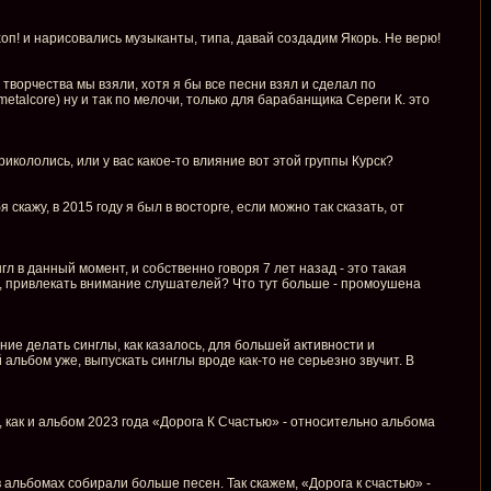
: хоп! и нарисовались музыканты, типа, давай создадим Якорь. Не верю!
о творчества мы взяли, хотя я бы все песни взял и сделал по
etalcore) ну и так по мелочи, только для барабанщика Сереги К. это
прикололись, или у вас какое-то влияние вот этой группы Курск?
скажу, в 2015 году я был в восторге, если можно так сказать, от
нгл в данный момент, и собственно говоря 7 лет назад - это такая
ь, привлекать внимание слушателей? Что тут больше - промоушена
ие делать синглы, как казалось, для большей активности и
 альбом уже, выпускать синглы вроде как-то не серьезно звучит. В
, как и альбом 2023 года «Дорога К Счастью» - относительно альбома
в альбомах собирали больше песен. Так скажем, «Дорога к счастью» -