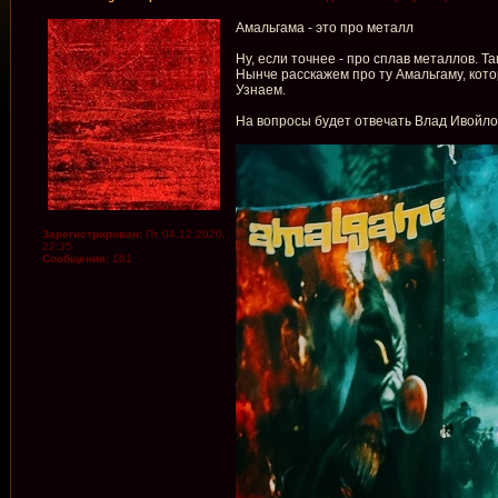
Амальгама - это про металл
Ну, если точнее - про сплав металлов. Та
Нынче расскажем про ту Амальгаму, кото
Узнаем.
На вопросы будет отвечать Влад Ивойлов
Зарегистрирован:
Пт 04.12.2020,
22:35
Сообщения:
161