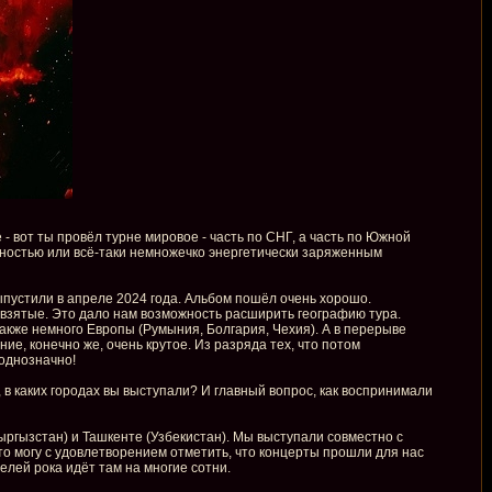
 - вот ты провёл турне мировое - часть по СНГ, а часть по Южной
олностью или всё-таки немножечко энергетически заряженным
ыпустили в апреле 2024 года. Альбом пошёл очень хорошо.
взятые. Это дало нам возможность расширить географию тура.
также немного Европы (Румыния, Болгария, Чехия). А в перерыве
е, конечно же, очень крутое. Из разряда тех, что потом
однозначно!
, в каких городах вы выступали? И главный вопрос, как воспринимали
Кыргызстан) и Ташкенте (Узбекистан). Мы выступали совместно с
то могу с удовлетворением отметить, что концерты прошли для нас
елей рока идёт там на многие сотни.