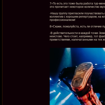
7=То есть это тоже была работа тур-мен
это прочитает некоторое количество музы
-Нашу группу пригласили поучаствовать
коллектив с хорошим репертуаром, на к
профессионализм!
8=Скажи, пожалуйста, есть ли отличие п
-В действительности в каждой точке Земн
неистово. Чего стоит, например, тот фа
приветствиями, напечатанными на тех же