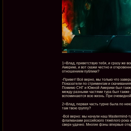
1=Влад, приветствую тебя, и сразу же во
Америке, и вот скажи честно и откровен
отношением публики?
-Привет! Всё верно, мы только что заве
Показатели по стримингам и скачивания
Помимо СНГ и Южной Америки был также з
между разными частями тура был также з
вспоминаются всю жизнь. При очевидной
2=Влад, первая часть турне была по нек
там твою группу?
-Всё верно: мы начали наш Mastermind-т
флагманами российского тяжёлого рока и
сверх-удачно. Многие фэны впервые откр