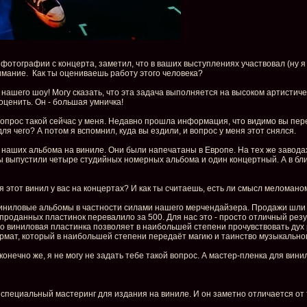
 фотографии с концерта, заметил, что в ваших выступлениях участвовал (ну
нимание. Как ты оцениваешь работу этого человека?
нашего шоу! Могу сказать, что эта задача выполняется на высоком артистич
оценить. Он - большая умничка!
 вопрос такой сейчас у меня. Недавно прошла информация, что видимо вы пер
для чего? А потом я вспомнил, куда вы ездили, и вопрос у меня этот снялся.
3 наших альбома на виниле. Они были напечатаны в Европе. На тех же завода
 мы выпустили четыре студийных номерных альбома и один концертный. А в 
я этот винил у вас на концертах? И как ты считаешь, есть ли смысл меломан
иниловые альбомы в частности силами нашего мерчендайзера. Продажи шли оч
о проданных пластинок перевалило за 500. Для нас это - просто отличный рез
нно виниловая пластинка позволяет в наибольшей степени прочувствовать дух
рмат, который в наибольшей степени передаёт магию и таинство музыкальног
конечно же, я не могу не задать тебе такой вопрос. А мастер-пленка для вин
и специальный мастеринг для издания на виниле. И он заметно отличается от