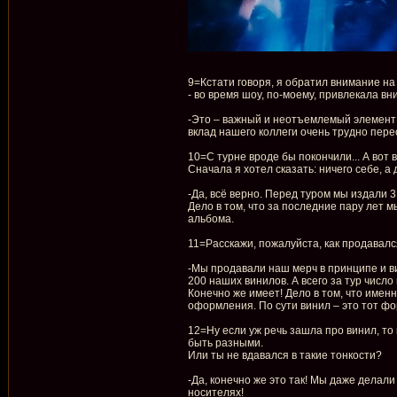
9=Кстати говоря, я обратил внимание на
- во время шоу, по-моему, привлекала в
-Это – важный и неотъемлемый элемент 
вклад нашего коллеги очень трудно пере
10=С турне вроде бы покончили... А вот
Сначала я хотел сказать: ничего себе, а 
-Да, всё верно. Перед туром мы издали 
Дело в том, что за последние пару лет
альбома.
11=Расскажи, пожалуйста, как продавалс
-Мы продавали наш мерч в принципе и в
200 наших винилов. А всего за тур числ
Конечно же имеет! Дело в том, что име
оформления. По сути винил – это тот фо
12=Ну если уж речь зашла про винил, то 
быть разными.
Или ты не вдавался в такие тонкости?
-Да, конечно же это так! Мы даже делал
носителях!