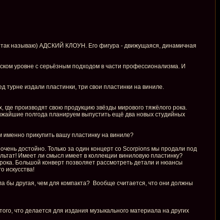
 я так называю) АДСКИЙ КЛОУН. Его фигура - движущаяся, динамичная
еском уровне с серьёзным подходом в части профессионализма. И
ед турне издали пластинки, три свои пластинки на виниле.
х, где производят свою продукцию звёзды мирового тяжёлого рока.
ближайшие полгода планируем выпустить ещё два новых студийных
ом именно прикупить вашу пластинку на виниле?
ень достойно. Только за один концерт со Scorpions мы продали под
ультат! Имеет ли смысл имеет в коллекции виниловую пластинку?
 рока. Большой конверт позволяет рассмотреть детали и нюансы
о искусства!
ила бы другая, чем для компакта? Вообще считается, что они должны
 того, что делается для издания музыкального материала на других