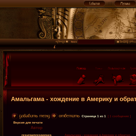
Амальгама - хождение в Америку и обра
Страница
1
из
1
[ 1 сообщение ]
Версия для печати
Автор
resurgamresponses
Амальгама - хождение в Америку и обратно