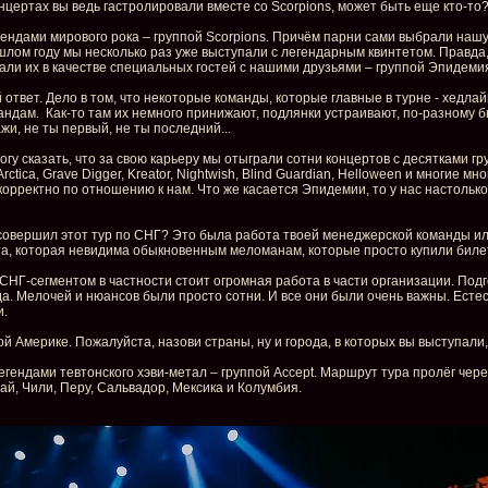
онцертах вы ведь гастролировали вместе со Scorpions, может быть еще кто-то
гендами мирового рока – группой Scorpions. Причём парни сами выбрали нашу 
ошлом году мы несколько раз уже выступали с легендарным квинтетом. Правда,
грали их в качестве специальных гостей с нашими друзьями – группой Эпидеми
 ответ. Дело в том, что некоторые команды, которые главные в турне - хедла
ам. Как-то там их немного принижают, подлянки устраивают, по-разному быв
жи, не ты первый, не ты последний...
 сказать, что за свою карьеру мы отыграли сотни концертов с десятками групп.
Arctica, Grave Digger, Kreator, Nightwish, Blind Guardian, Helloween и многие 
екорректно по отношению к нам. Что же касается Эпидемии, то у нас настоль
совершил этот тур по СНГ? Это была работа твоей менеджерской команды или
та, которая невидима обыкновенным меломанам, которые просто купили билет
 СНГ-сегментом в частности стоит огромная работа в части организации. Под
да. Мелочей и нюансов были просто сотни. И все они были очень важны. Ест
и.
 Америке. Пожалуйста, назови страны, ну и города, в которых вы выступали,
легендами тевтонского хэви-метал – группой Accept. Маршрут тура пролёг ч
ай, Чили, Перу, Сальвадор, Мексика и Колумбия.