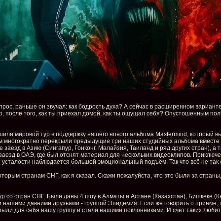
прос, раньше он звучал: как бодрость духа? А сейчас в расширенном варианте
но, после того, как ты приехал домой, как ты ощущал себя? Опустошенным п
ршили мировой тур в поддержку нашего нового альбома Mastermind, который в
м многократно перекрыли предыдущие три наших студийных альбома вместе 
аезд в Азию (Сингапур, Гонконг, Малайзия, Таиланд и ряд других стран), а 
аезд в ОАЭ, где был отснят материал для нескольких видеоклипов. Приключени
 усталости наблюдается большой эмоциональный подъём. Так что всё не так 
оторым странам СНГ, как я сказал. Скажи пожалуйста, что это были за страны
ур со стран СНГ. Были даны 4 шоу в Алматы и Астане (Казахстан), Бишкеке (
 нашими давними друзьями - группой Эпидемия. Если же говорить о приёме, 
ыли для себя нашу группу и стали нашими поклонниками. И счёт таких любит