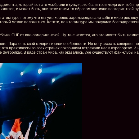
еджмента, который вот это «собрали в кучку», это были твои люди или тебя
кантов, и может быть, они тоже каким-то образом частично повторят твой путь
 в этом туре потому что мы уже хорошо зарекомендовали себя в мире рок-шо
оторый можно положиться. Кстати, по итогам тура мы получили благодарстве
ублики СНГ от южноамериканской. Ну мне кажется, что это может быть немно
ого Шара есть свой колорит и свои особенности. Но могу сказать совершенно 
кт, что практически во всех странах поклонники встречали нас в аэропортах.
 футболках. В ряде стран мира, как оказалось, уже существуют фан-клубы на