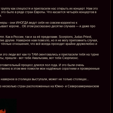
?
группу как спецгостя и пригласили нас открыть их концерт. Нам это
 это было в ряде стран Европы. Что касается четырёх концертов в
я.
йнеры - они ИНОГДА ведут себя не совсем корректно к
ает короче... Об этом рассказано десятки случаев — и даже про
 Как в России, так и за её пределами. Scorpions, Judas Priest,
многие другие. Наверное нам повезло, но я не могу припомнить случая,
ко тёплые отношения, что всё всегда проходит крайне дружелюбно и
 это люди вот как-то ТАМ скентовались и пригласили тебя на турне
ы, пришли - вот тебе Амальгама, вот тебе Скорпионс.
готовительный процесс длился пол года. И это были очень
ественно в этом мне помогли мои надёжные соратники и проверенные
 наверное в столицах выступали, может не только столицах...
ерез несколько стран расположенных на Южно- и Североамериканском