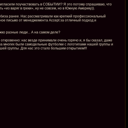
 пригласили поучаствовать в СОБЫТИИ? Я это потому спрашиваю, что
 «из варяг в греки», ну не совсем, но в Южную Америку)).
у-биза ранее. Нас рассматривали как крепкий профессиональный
нное письмо от менеджемента Accept за отличный подход и
жко разные люди... А на самом деле?
откровенно: нас везде принимали очень горячо и, я бы сказал, даже
 И на многих были самодельные футболки с логотипами нашей группы и
шей группы. Для нас это стало большим открытием!!!