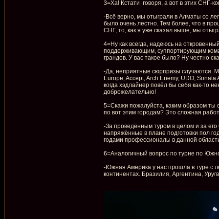
3=Ха! Кстати говоря, а вот в этих СНГ-к
-Всё верно, мы отыграли в Алматы со ле
было очень лестно. Тем более, что в пр
СНГ, то, как я уже сказал выше, мы оты
4=Ну как всегда, надеюсь на откровенный
поддерживающим, суппортирующим команд
грандов. У вас такое было? Ну честно ска
-Да, неприятные сюрпризы случаются. Могу
Europe, Accept, Arch Enemy, UDO, Sonata 
когда хэдлайнер повёл бы себя как-то н
доброжелательно!
5=Скажи пожалуйста, каким образом ты 
по вот этим городам? Это сложная рабо
-За проведённым туром в целом и за его
напряжённые в плане подготовки пол го
годами профессионалы в данной област
6=Аналогичный вопрос по турне по Южной
-Южная Америка у нас прошла в туре с 
континентах. Бразилия, Аргентина, Уругв